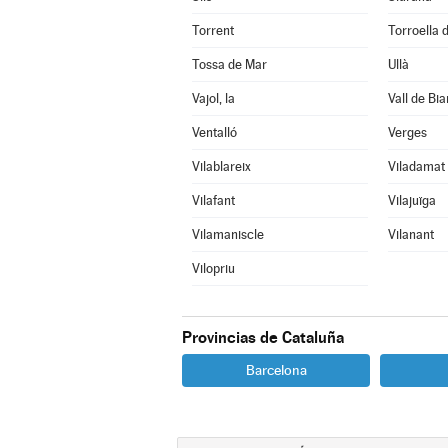
Torrent
Torroella d
Tossa de Mar
Ullà
Vajol, la
Vall de Bia
Ventalló
Verges
Vilablareix
Viladamat
Vilafant
Vilajuïga
Vilamaniscle
Vilanant
Vilopriu
Provincias de Cataluña
Barcelona