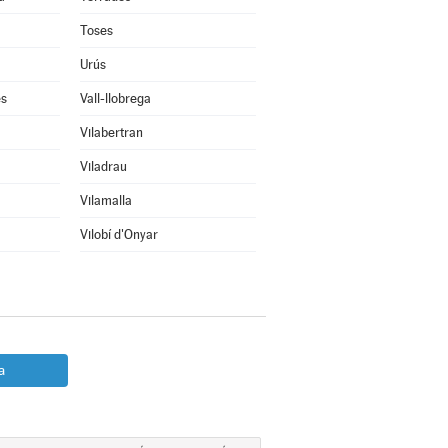
Toses
Urús
ès
Vall-llobrega
Vilabertran
Viladrau
Vilamalla
Vilobí d'Onyar
a