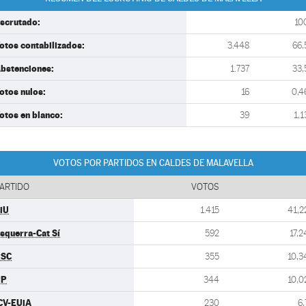
scrutado:
10
otos contabilizados:
3.448
66,
bstenciones:
1.737
33,
otos nulos:
16
0,4
otos en blanco:
39
1,1
VOTOS POR PARTIDOS EN CALDES DE MALAVELLA
ARTIDO
VOTOS
iU
1.415
41,2
squerra-Cat Sí
592
17,2
PSC
355
10,3
PP
344
10,0
CV-EUiA
230
6,