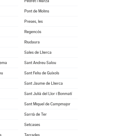
Pedret i Marzà
Pont de Molins
Preses, les
Regencós
Riudaura
Sales de Llierca
uema
Sant Andreu Salou
eu
Sant Feliu de Guíxols
Sant Jaume de Llierca
Sant Julià del Llor i Bonmatí
Sant Miquel de Campmajor
Sarrià de Ter
Setcases
a
Terrades