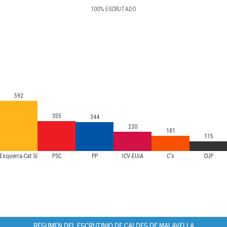
100
%
ESCRUTADO
592
355
344
230
181
115
Esquerra-Cat Sí
PSC
PP
ICV-EUiA
C's
CUP
RESUMEN DEL ESCRUTINIO DE CALDES DE MALAVELLA