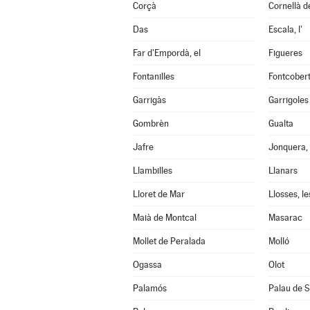
Corçà
Cornellà de
Das
Escala, l'
Far d'Empordà, el
Figueres
Fontanilles
Fontcober
Garrigàs
Garrigoles
Gombrèn
Gualta
Jafre
Jonquera, 
Llambilles
Llanars
Lloret de Mar
Llosses, le
Maià de Montcal
Masarac
Mollet de Peralada
Molló
Ogassa
Olot
Palamós
Palau de S