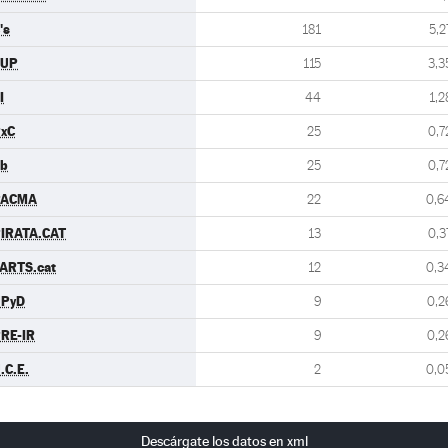
's
181
5,2
CUP
115
3,3
I
44
1,2
xC
25
0,7
b
25
0,7
PACMA
22
0,6
IRATA.CAT
13
0,3
ARTS.cat
12
0,3
UPyD
9
0,2
RE-IR
9
0,2
.C.E.
2
0,0
Descárgate los datos en xml