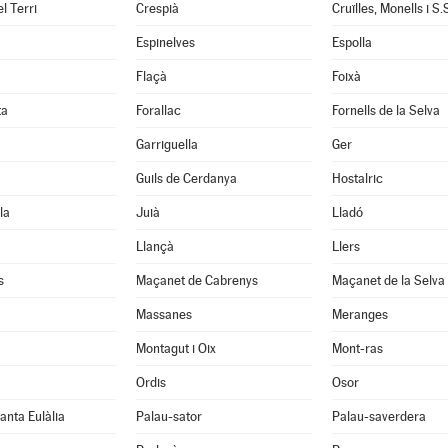
l Terri
Crespià
Espinelves
Espolla
Flaçà
Foixà
ta
Forallac
Fornells de la Selva
Garriguella
Ger
Guils de Cerdanya
Hostalric
la
Juià
Lladó
Llançà
Llers
s
Maçanet de Cabrenys
Maçanet de la Selva
Massanes
Meranges
Montagut i Oix
Mont-ras
Ordis
Osor
anta Eulàlia
Palau-sator
Palau-saverdera