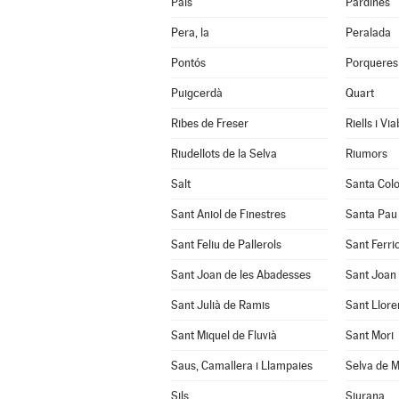
Pals
Pardines
Pera, la
Peralada
Pontós
Porqueres
Puigcerdà
Quart
Ribes de Freser
Riells i Vi
Riudellots de la Selva
Riumors
Salt
Santa Col
Sant Aniol de Finestres
Santa Pau
Sant Feliu de Pallerols
Sant Ferrio
Sant Joan de les Abadesses
Sant Joan 
Sant Julià de Ramis
Sant Llore
Sant Miquel de Fluvià
Sant Mori
Saus, Camallera i Llampaies
Selva de M
Sils
Siurana