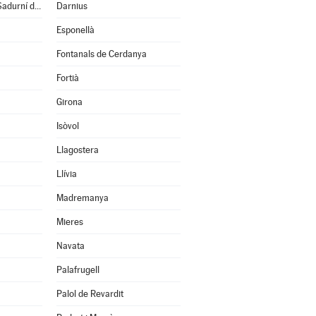
Cruïlles, Monells i S.Sadurní de l'Heura
Darnius
Esponellà
Fontanals de Cerdanya
Fortià
Girona
Isòvol
Llagostera
Llívia
Madremanya
Mieres
Navata
Palafrugell
Palol de Revardit