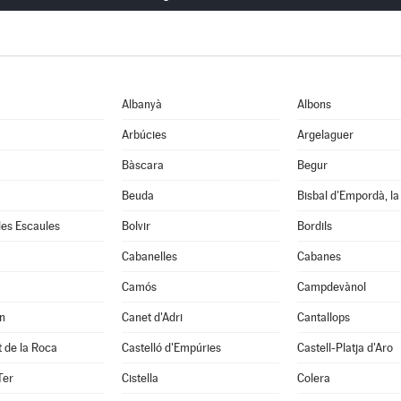
Albanyà
Albons
Arbúcies
Argelaguer
Bàscara
Begur
Beuda
Bisbal d'Empordà, la
 les Escaules
Bolvir
Bordils
Cabanelles
Cabanes
Camós
Campdevànol
n
Canet d'Adri
Cantallops
it de la Roca
Castelló d'Empúries
Castell-Platja d'Aro
Ter
Cistella
Colera