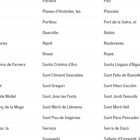
Parlavà
Pau
Planes d'Hostoles, les
Planoles
Portbou
Port de la Selva, el
Queralbs
Rabós
abrea
Ripoll
Riudarenes
Roses
Rupià
oma de Farners
Santa Cristina d'Aro
Santa Llogaia d'Àlg
Sant Climent Sescebes
Sant Feliu de Buixall
l
Sant Gregori
Sant Hilari Sacalm
de Mollet
Sant Joan les Fonts
Sant Jordi Desvalls
nç de la Muga
Sant Martí de Llémena
Sant Martí Vell
Sant Pau de Segúries
Sant Pere Pescador
ar, la
Serinyà
Serra de Daró
Susqueda
Tallada d'Empordà, l