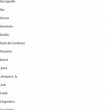
Garriguella
Ger
Girona
Gombrèn
Gualta
Guils de Cerdanya
Hostalric
Isòvol
Jafre
Jonquera, la
Juià
Lladó
Llagostera
Llambilles