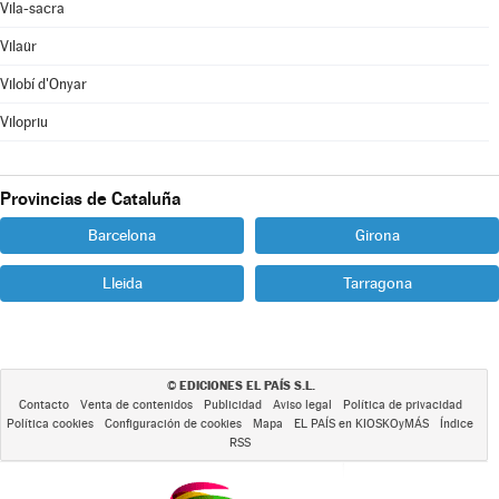
Vila-sacra
Vilaür
Vilobí d'Onyar
Vilopriu
Provincias de Cataluña
Barcelona
Girona
Lleida
Tarragona
EDICIONES EL PAÍS S.L.
©
Contacto
Venta de contenidos
Publicidad
Aviso legal
Política de privacidad
Política cookies
Configuración de cookies
Mapa
EL PAÍS en KIOSKOyMÁS
Índice
RSS