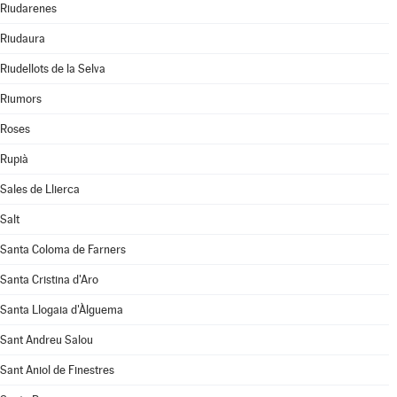
Riudarenes
Riudaura
Riudellots de la Selva
Riumors
Roses
Rupià
Sales de Llierca
Salt
Santa Coloma de Farners
Santa Cristina d'Aro
Santa Llogaia d'Àlguema
Sant Andreu Salou
Sant Aniol de Finestres