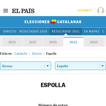
SUSCRÍBETE
Elecciones Cat
DIRECTO
RESULTADOS 2024
RESULTADOS 2021
EN MAPAS
C
2021
2017
2015
2012
2010
Estás en:
Cataluña
»
Girona
»
Espolla
ESPOLLA
Número de votos