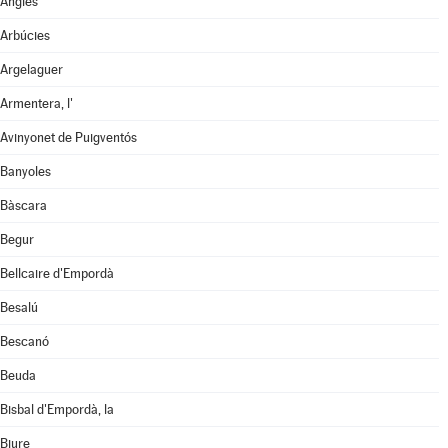
Anglès
Arbúcies
Argelaguer
Armentera, l'
Avinyonet de Puigventós
Banyoles
Bàscara
Begur
Bellcaire d'Empordà
Besalú
Bescanó
Beuda
Bisbal d'Empordà, la
Biure