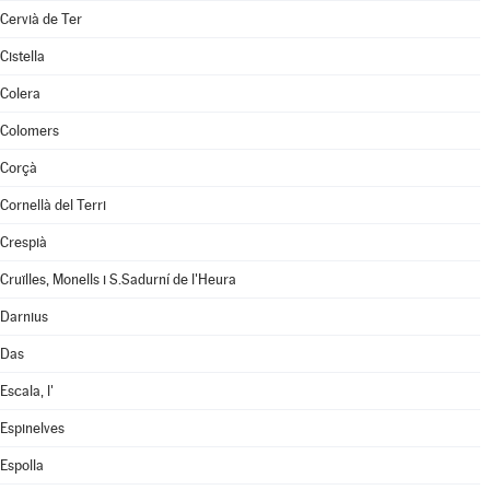
Cervià de Ter
Cistella
Colera
Colomers
Corçà
Cornellà del Terri
Crespià
Cruïlles, Monells i S.Sadurní de l'Heura
Darnius
Das
Escala, l'
Espinelves
Espolla