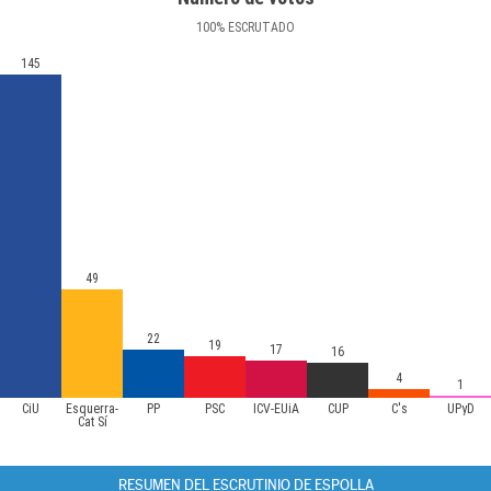
100
%
ESCRUTADO
145
49
22
19
17
16
4
1
CiU
Esquerra-
PP
PSC
ICV-EUiA
CUP
C's
UPyD
Cat Sí
RESUMEN DEL ESCRUTINIO DE ESPOLLA