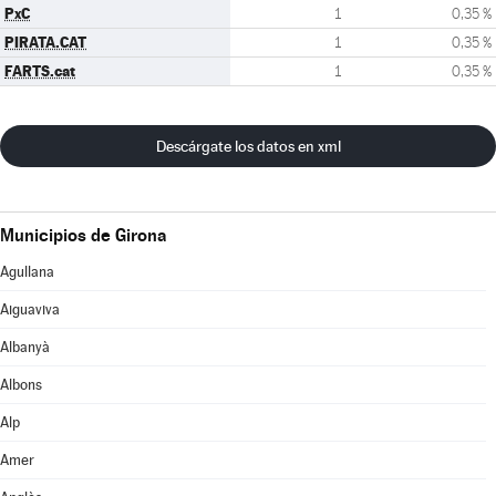
PxC
1
0,35 %
PIRATA.CAT
1
0,35 %
FARTS.cat
1
0,35 %
Descárgate los datos en xml
Municipios de Girona
Agullana
Aiguaviva
Albanyà
Albons
Alp
Amer