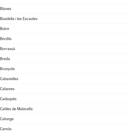
Blanes
Boadella i les Escaules
Bolvir
Bordils
Borrassà
Breda
Brunyola
Cabanelles
Cabanes
Cadaqués
Caldes de Malavella
Calonge
Camós