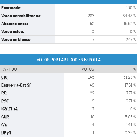
Escrutado:
100 %
Votos contabilizados:
283
84,48 %
Abstenciones:
52
15,52 %
Votos nulos:
0
0 %
Votos en blanco:
7
2,47 %
VOTOS POR PARTIDOS EN ESPOLLA
PARTIDO
VOTOS
%
CiU
145
51,23 %
Esquerra-Cat Sí
49
17,31 %
PP
22
7,77 %
PSC
19
6,71 %
ICV-EUiA
17
6 %
CUP
16
5,65 %
C's
4
1,41 %
UPyD
1
0,35 %