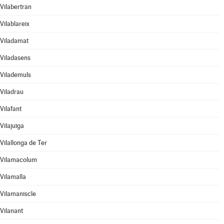
Vilabertran
Vilablareix
Viladamat
Viladasens
Vilademuls
Viladrau
Vilafant
Vilajuïga
Vilallonga de Ter
Vilamacolum
Vilamalla
Vilamaniscle
Vilanant