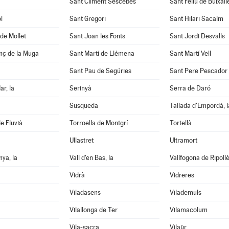
Sant Climent Sescebes
Sant Feliu de Buixall
l
Sant Gregori
Sant Hilari Sacalm
de Mollet
Sant Joan les Fonts
Sant Jordi Desvalls
nç de la Muga
Sant Martí de Llémena
Sant Martí Vell
Sant Pau de Segúries
Sant Pere Pescador
ar, la
Serinyà
Serra de Daró
Susqueda
Tallada d'Empordà, l
e Fluvià
Torroella de Montgrí
Tortellà
Ullastret
Ultramort
nya, la
Vall d'en Bas, la
Vallfogona de Ripoll
Vidrà
Vidreres
Viladasens
Vilademuls
Vilallonga de Ter
Vilamacolum
Vila-sacra
Vilaür