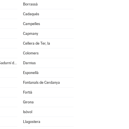
Borrassà
Cadaqués
Campelles
Capmany
Cellera de Ter, la
Colomers
Cruïlles, Monells i S.Sadurní de l'Heura
Darnius
Esponellà
Fontanals de Cerdanya
Fortià
Girona
Isòvol
Llagostera