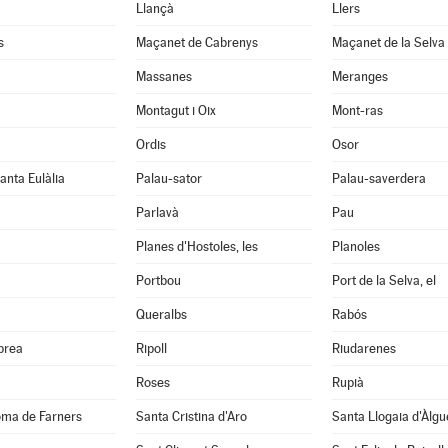
Llançà
Llers
s
Maçanet de Cabrenys
Maçanet de la Selva
Massanes
Meranges
Montagut i Oix
Mont-ras
Ordis
Osor
anta Eulàlia
Palau-sator
Palau-saverdera
Parlavà
Pau
Planes d'Hostoles, les
Planoles
Portbou
Port de la Selva, el
Queralbs
Rabós
abrea
Ripoll
Riudarenes
Roses
Rupià
oma de Farners
Santa Cristina d'Aro
Santa Llogaia d'Àlg