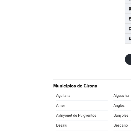
S
C
E
Municipios de Girona
Agullana
Aiguaviva
Amer
Anglès
Avinyonet de Puigventós
Banyoles
Besalú
Bescanó