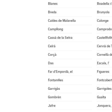
Blanes
Boadella i
Breda
Brunyola
Caldes de Malavella
Calonge
Campllong
Camprodo
Cassà de la Selva
Castellfoll
Celrà
Cervià de 
Corçà
Cornellà de
Das
Escala, l'
Far d'Empordà, el
Figueres
Fontanilles
Fontcober
Garrigàs
Garrigoles
Gombrèn
Gualta
Jafre
Jonquera, 