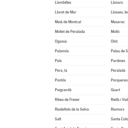
Llambilles
Llanars
Lloret de Mar
Llosses, le
Maià de Montcal
Masarac
Mollet de Peralada
Molló
Ogassa
Olot
Palamós
Palau de S
Pals
Pardines
Pera, la
Peralada
Pontós
Porqueres
Puigcerdà
Quart
Ribes de Freser
Riells i Vi
Riudellots de la Selva
Riumors
Salt
Santa Col