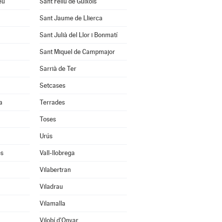
eu
Sant Feliu de Guíxols
Sant Jaume de Llierca
Sant Julià del Llor i Bonmatí
Sant Miquel de Campmajor
Sarrià de Ter
Setcases
a
Terrades
Toses
Urús
ès
Vall-llobrega
Vilabertran
Viladrau
Vilamalla
Vilobí d'Onyar