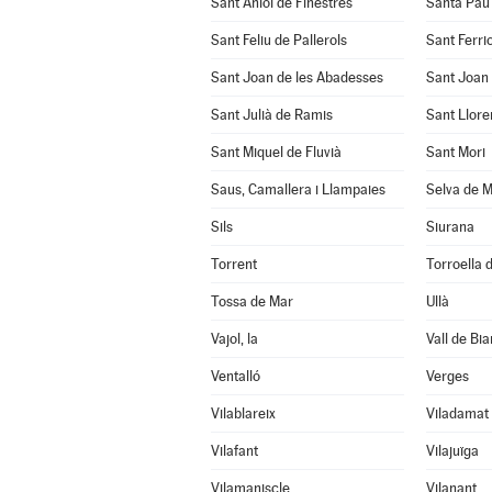
Sant Aniol de Finestres
Santa Pau
Sant Feliu de Pallerols
Sant Ferrio
Sant Joan de les Abadesses
Sant Joan 
Sant Julià de Ramis
Sant Llore
Sant Miquel de Fluvià
Sant Mori
Saus, Camallera i Llampaies
Selva de M
Sils
Siurana
Torrent
Torroella d
Tossa de Mar
Ullà
Vajol, la
Vall de Bia
Ventalló
Verges
Vilablareix
Viladamat
Vilafant
Vilajuïga
Vilamaniscle
Vilanant