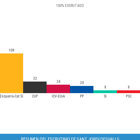
100
%
ESCRUTADO
109
32
24
20
8
8
Esquerra-Cat Sí
CUP
ICV-EUiA
PP
SI
PSC
RESUMEN DEL ESCRUTINIO DE SANT JORDI DESVALLS