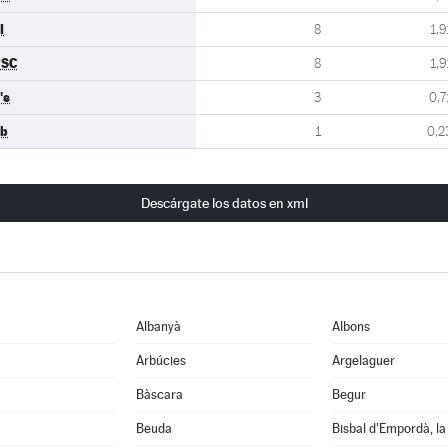
I
8
1,9
PSC
8
1,9
's
3
0,7
b
1
0,2
Descárgate los datos en xml
Albanyà
Albons
Arbúcies
Argelaguer
Bàscara
Begur
Beuda
Bisbal d'Empordà, la