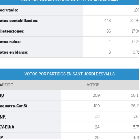
scrutado:
10
otos contabilizados:
418
82,9
bstenciones:
86
17,0
otos nulos:
1
0,2
otos en blanco:
3
0,7
VOTOS POR PARTIDOS EN SANT JORDI DESVALLS
ARTIDO
VOTOS
iU
209
50,1
squerra-Cat Sí
109
26,1
CUP
32
7,6
CV-EUiA
24
5,7
PP
20
4,7