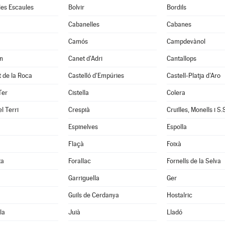
 les Escaules
Bolvir
Bordils
Cabanelles
Cabanes
Camós
Campdevànol
n
Canet d'Adri
Cantallops
it de la Roca
Castelló d'Empúries
Castell-Platja d'Aro
Ter
Cistella
Colera
l Terri
Crespià
Espinelves
Espolla
Flaçà
Foixà
ta
Forallac
Fornells de la Selva
Garriguella
Ger
Guils de Cerdanya
Hostalric
la
Juià
Lladó