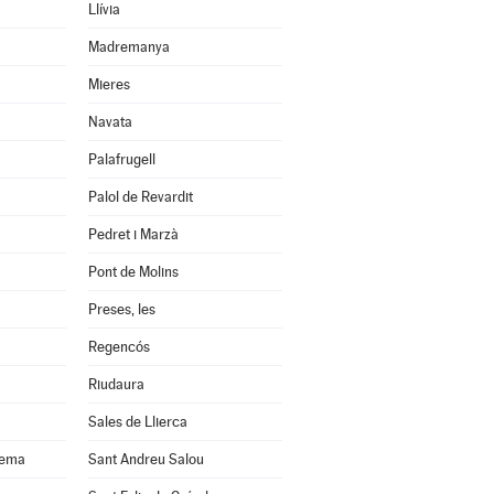
Llívia
Madremanya
Mieres
Navata
Palafrugell
Palol de Revardit
Pedret i Marzà
Pont de Molins
Preses, les
Regencós
Riudaura
Sales de Llierca
uema
Sant Andreu Salou