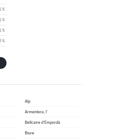
1 %
1 %
1 %
3 %
Alp
Armentera, l'
Bellcaire d'Empordà
Biure