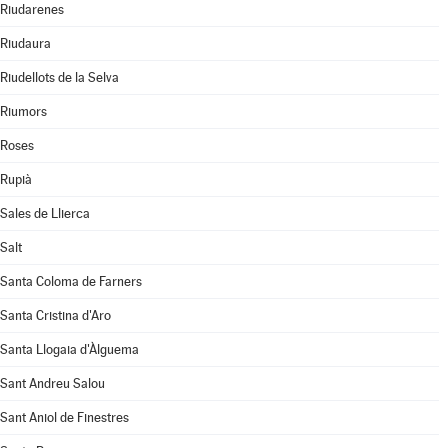
Riudarenes
Riudaura
Riudellots de la Selva
Riumors
Roses
Rupià
Sales de Llierca
Salt
Santa Coloma de Farners
Santa Cristina d'Aro
Santa Llogaia d'Àlguema
Sant Andreu Salou
Sant Aniol de Finestres