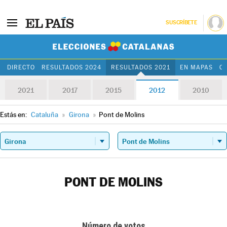
SUSCRÍBETE
Elecciones Cat
DIRECTO
RESULTADOS 2024
RESULTADOS 2021
EN MAPAS
C
2021
2017
2015
2012
2010
Estás en:
Cataluña
»
Girona
»
Pont de Molins
PONT DE MOLINS
Número de votos