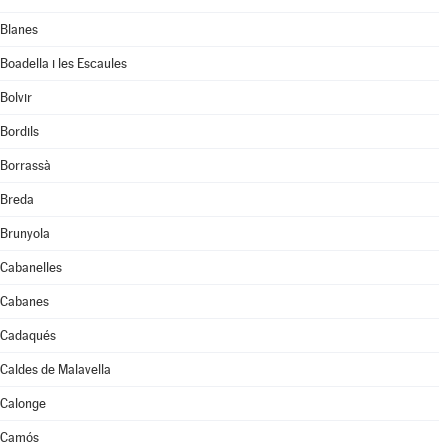
Blanes
Boadella i les Escaules
Bolvir
Bordils
Borrassà
Breda
Brunyola
Cabanelles
Cabanes
Cadaqués
Caldes de Malavella
Calonge
Camós