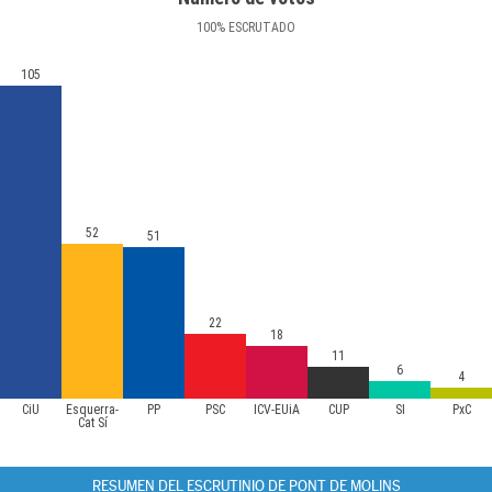
100
%
ESCRUTADO
105
52
51
22
18
11
6
4
CiU
Esquerra-
PP
PSC
ICV-EUiA
CUP
SI
PxC
Cat Sí
RESUMEN DEL ESCRUTINIO DE PONT DE MOLINS