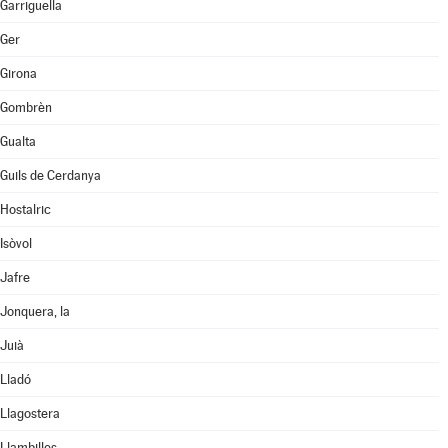
Garriguella
Ger
Girona
Gombrèn
Gualta
Guils de Cerdanya
Hostalric
Isòvol
Jafre
Jonquera, la
Juià
Lladó
Llagostera
Llambilles