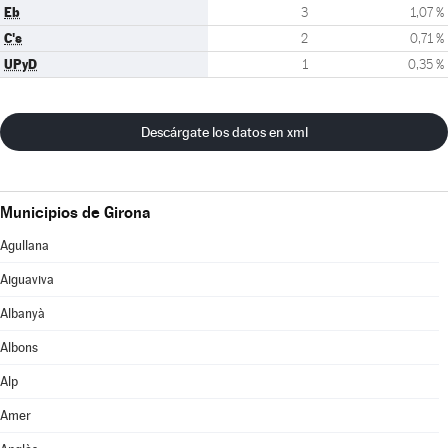
Eb
3
1,07 %
C's
2
0,71 %
UPyD
1
0,35 %
Descárgate los datos en xml
Municipios de Girona
Agullana
Aiguaviva
Albanyà
Albons
Alp
Amer