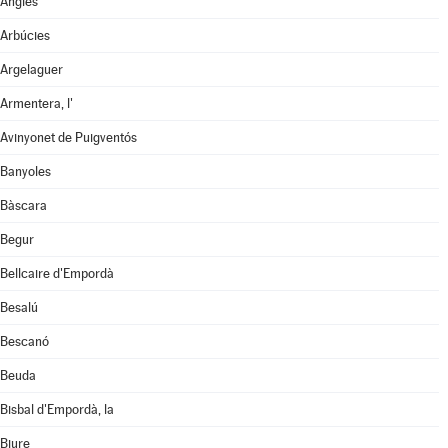
Anglès
Arbúcies
Argelaguer
Armentera, l'
Avinyonet de Puigventós
Banyoles
Bàscara
Begur
Bellcaire d'Empordà
Besalú
Bescanó
Beuda
Bisbal d'Empordà, la
Biure