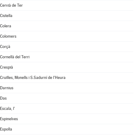
Cervià de Ter
Cistella
Colera
Colomers
Corçà
Cornellà del Terri
Crespià
Cruïlles, Monells i S.Sadurní de l'Heura
Darnius
Das
Escala, l'
Espinelves
Espolla