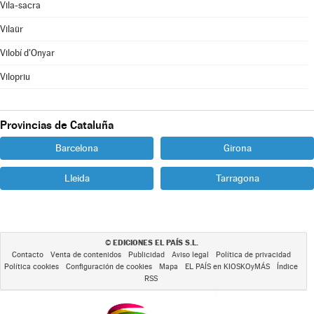
Vila-sacra
Vilaür
Vilobí d'Onyar
Vilopriu
Provincias de Cataluña
Barcelona
Girona
Lleida
Tarragona
EDICIONES EL PAÍS S.L.
©
Contacto
Venta de contenidos
Publicidad
Aviso legal
Política de privacidad
Política cookies
Configuración de cookies
Mapa
EL PAÍS en KIOSKOyMÁS
Índice
RSS