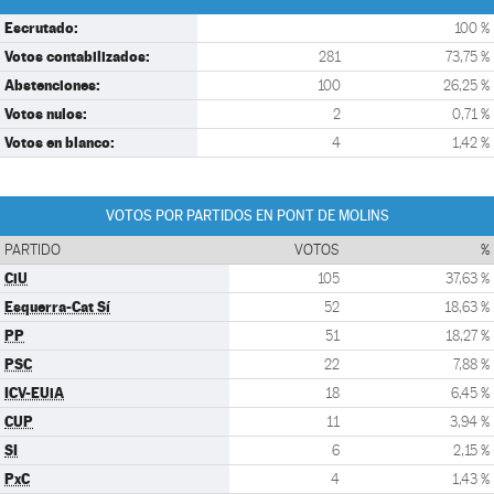
Escrutado:
100 %
Votos contabilizados:
281
73,75 %
Abstenciones:
100
26,25 %
Votos nulos:
2
0,71 %
Votos en blanco:
4
1,42 %
VOTOS POR PARTIDOS EN PONT DE MOLINS
PARTIDO
VOTOS
%
CiU
105
37,63 %
Esquerra-Cat Sí
52
18,63 %
PP
51
18,27 %
PSC
22
7,88 %
ICV-EUiA
18
6,45 %
CUP
11
3,94 %
SI
6
2,15 %
PxC
4
1,43 %