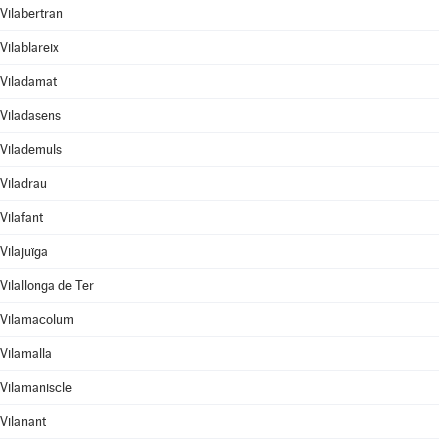
Vilabertran
Vilablareix
Viladamat
Viladasens
Vilademuls
Viladrau
Vilafant
Vilajuïga
Vilallonga de Ter
Vilamacolum
Vilamalla
Vilamaniscle
Vilanant