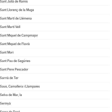
Sant Julià de Ramis
Sant Llorenç de la Muga
Sant Martí de Llémena
Sant Martí Vell
Sant Miquel de Campmajor
Sant Miquel de Fluvià
Sant Mori
Sant Pau de Segúries
Sant Pere Pescador
Sarrià de Ter
Saus, Camallera i Llampaies
Selva de Mar, la
Serinyà
Serra de Daró