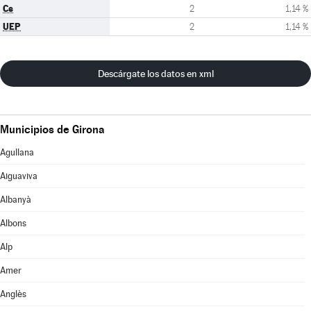
Cs
2
1,14 %
UEP
2
1,14 %
Descárgate los datos en xml
Municipios de Girona
Agullana
Aiguaviva
Albanyà
Albons
Alp
Amer
Anglès