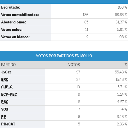
Escrutado:
100 %
Votos contabilizados:
186
68,63 %
Abstenciones:
85
31,37 %
Votos nulos:
11
5,91 %
Votos en blanco:
2
1,08 %
VOTOS POR PARTIDOS EN MOLLÓ
PARTIDO
VOTOS
%
JxCat
97
55,43 %
ERC
27
15,43 %
CUP-G
10
5,71 %
ECP-PEC
9
5,14 %
PSC
8
4,57 %
VOX
7
4 %
PP
6
3,43 %
PDeCAT
5
2,86 %