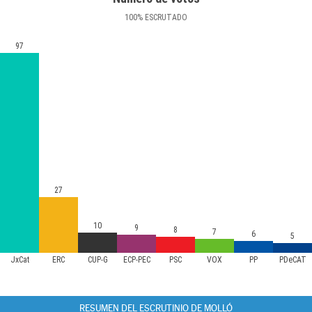
100
%
ESCRUTADO
97
27
10
9
8
7
6
5
JxCat
ERC
CUP-G
ECP-PEC
PSC
VOX
PP
PDeCAT
RESUMEN DEL ESCRUTINIO DE MOLLÓ