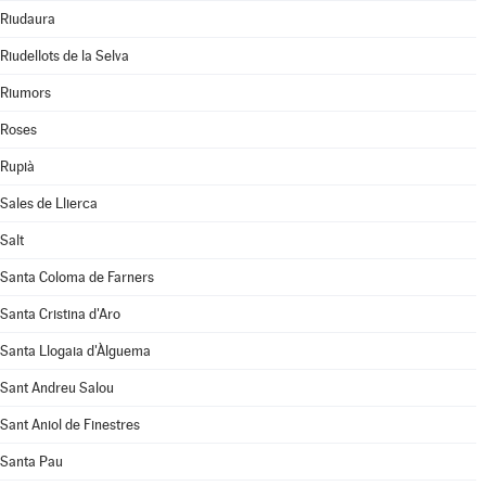
Riudaura
Riudellots de la Selva
Riumors
Roses
Rupià
Sales de Llierca
Salt
Santa Coloma de Farners
Santa Cristina d'Aro
Santa Llogaia d'Àlguema
Sant Andreu Salou
Sant Aniol de Finestres
Santa Pau