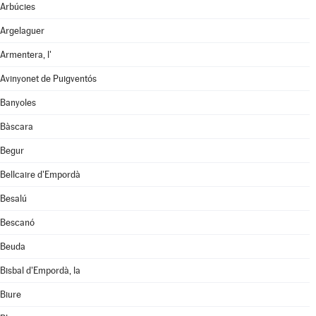
Arbúcies
Argelaguer
Armentera, l'
Avinyonet de Puigventós
Banyoles
Bàscara
Begur
Bellcaire d'Empordà
Besalú
Bescanó
Beuda
Bisbal d'Empordà, la
Biure