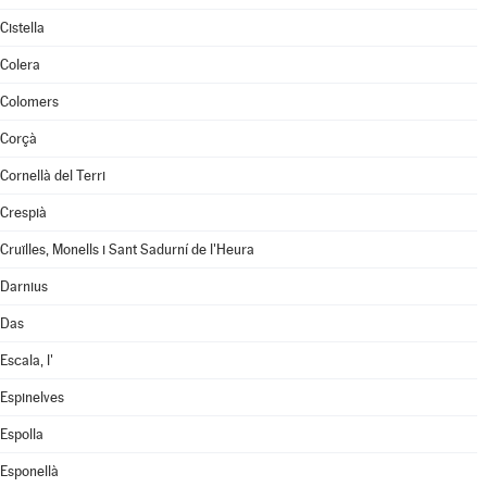
Cistella
Colera
Colomers
Corçà
Cornellà del Terri
Crespià
Cruïlles, Monells i Sant Sadurní de l'Heura
Darnius
Das
Escala, l'
Espinelves
Espolla
Esponellà