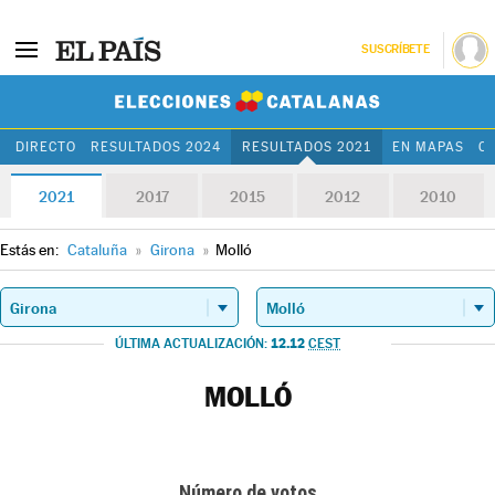
SUSCRÍBETE
Elecciones Cat
DIRECTO
RESULTADOS 2024
RESULTADOS 2021
EN MAPAS
C
2021
2017
2015
2012
2010
Estás en:
Cataluña
»
Girona
»
Molló
12.12
ÚLTIMA ACTUALIZACIÓN:
CEST
MOLLÓ
Número de votos