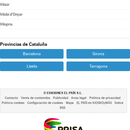
Vilaür
Vilobí d'Onyar
Vilopriu
Provincias de Cataluña
Barcelona
Girona
Lleida
Tarragona
EDICIONES EL PAÍS S.L.
©
Contacto
Venta de contenidos
Publicidad
Aviso legal
Política de privacidad
Política cookies
Configuración de cookies
Mapa
EL PAÍS en KIOSKOyMÁS
Índice
RSS