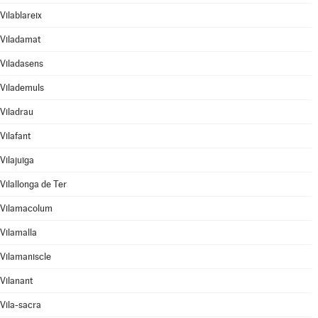
Vilablareix
Viladamat
Viladasens
Vilademuls
Viladrau
Vilafant
Vilajuïga
Vilallonga de Ter
Vilamacolum
Vilamalla
Vilamaniscle
Vilanant
Vila-sacra