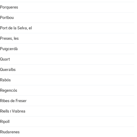
Porqueres
Portbou
Port de la Selva, el
Preses, les
Puigcerdà
Quart
Queralbs
Rabós
Regencós
Ribes de Freser
Riells i Viabrea
Ripoll
Riudarenes