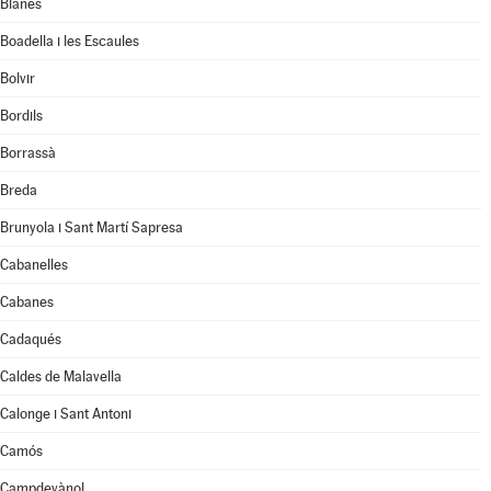
Blanes
Boadella i les Escaules
Bolvir
Bordils
Borrassà
Breda
Brunyola i Sant Martí Sapresa
Cabanelles
Cabanes
Cadaqués
Caldes de Malavella
Calonge i Sant Antoni
Camós
Campdevànol