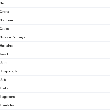
Ger
Girona
Gombrèn
Gualta
Guils de Cerdanya
Hostalric
Isòvol
Jafre
Jonquera, la
Juià
Lladó
Llagostera
Llambilles