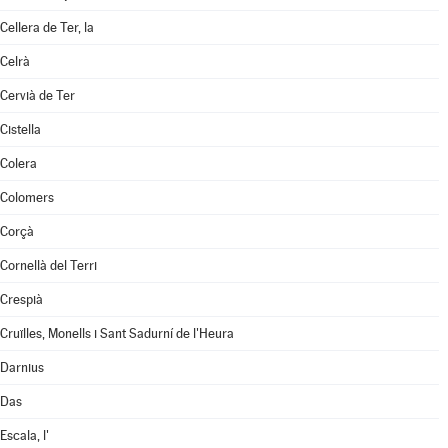
Cellera de Ter, la
Celrà
Cervià de Ter
Cistella
Colera
Colomers
Corçà
Cornellà del Terri
Crespià
Cruïlles, Monells i Sant Sadurní de l'Heura
Darnius
Das
Escala, l'