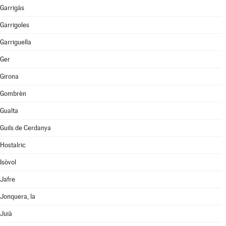
Garrigàs
Garrigoles
Garriguella
Ger
Girona
Gombrèn
Gualta
Guils de Cerdanya
Hostalric
Isòvol
Jafre
Jonquera, la
Juià