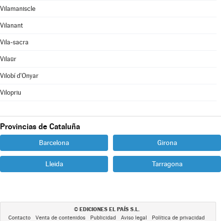
Vilamaniscle
Vilanant
Vila-sacra
Vilaür
Vilobí d'Onyar
Vilopriu
Provincias de Cataluña
Barcelona
Girona
Lleida
Tarragona
EDICIONES EL PAÍS S.L.
©
Contacto
Venta de contenidos
Publicidad
Aviso legal
Política de privacidad