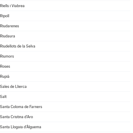
Riells i Viabrea
Ripoll
Riudarenes
Riudaura
Riudellots de la Selva
Riumors
Roses
Rupià
Sales de Llierca
Salt
Santa Coloma de Farners
Santa Cristina d'Aro
Santa Llogaia d'Àlguema