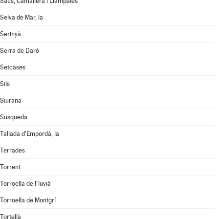
Saus, Camallera i Llampaies
Selva de Mar, la
Serinyà
Serra de Daró
Setcases
Sils
Siurana
Susqueda
Tallada d'Empordà, la
Terrades
Torrent
Torroella de Fluvià
Torroella de Montgrí
Tortellà