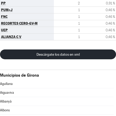
PP
2
0,91 %
PUM+J
1
0,46 %
FNC
1
0,46 %
RECORTES CERO-GV-M
1
0,46 %
UEP
1
0,46 %
ALIANZA C V
1
0,46 %
Descárgate los datos en xml
Municipios de Girona
Agullana
Aiguaviva
Albanyà
Albons