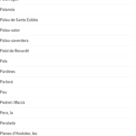
Palamós
Palau de Santa Eulàlia
Palau-sator
Palau-saverdera
Palol de Revardit
Pals
Pardines
Parlavà
Pau
Pedret i Marzà
Pera, la
Peralada
Planes d'Hostoles, les