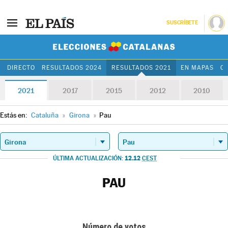
SUSCRÍBETE
Elecciones Cat
DIRECTO
RESULTADOS 2024
RESULTADOS 2021
EN MAPAS
C
2021
2017
2015
2012
2010
Estás en:
Cataluña
»
Girona
»
Pau
12.12
ÚLTIMA ACTUALIZACIÓN:
CEST
PAU
Número de votos