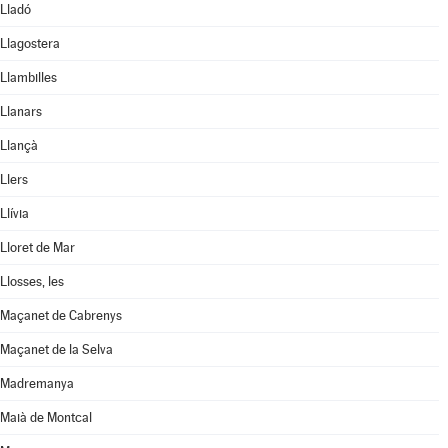
Lladó
Llagostera
Llambilles
Llanars
Llançà
Llers
Llívia
Lloret de Mar
Llosses, les
Maçanet de Cabrenys
Maçanet de la Selva
Madremanya
Maià de Montcal