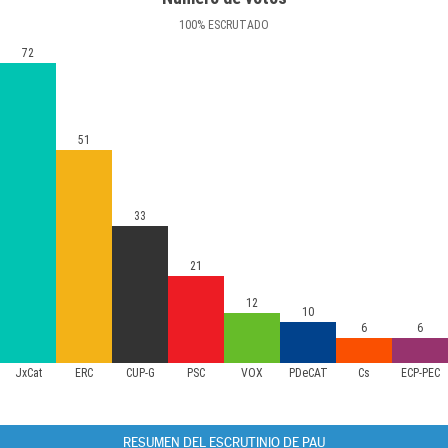
100
%
ESCRUTADO
72
51
33
21
12
10
6
6
JxCat
ERC
CUP-G
PSC
VOX
PDeCAT
Cs
ECP-PEC
RESUMEN DEL ESCRUTINIO DE PAU