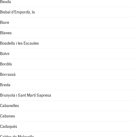
Beuda
Bisbal d'Empordà, la
Biure
Blanes
Boadella i les Escaules
Bolvir
Bordils
Borrassà
Breda
Brunyola i Sant Martí Sapresa
Cabanelles
Cabanes
Cadaqués
Caldes de Malavella