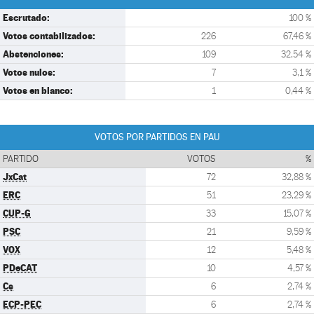
Escrutado:
100 %
Votos contabilizados:
226
67,46 %
Abstenciones:
109
32,54 %
Votos nulos:
7
3,1 %
Votos en blanco:
1
0,44 %
VOTOS POR PARTIDOS EN PAU
PARTIDO
VOTOS
%
JxCat
72
32,88 %
ERC
51
23,29 %
CUP-G
33
15,07 %
PSC
21
9,59 %
VOX
12
5,48 %
PDeCAT
10
4,57 %
Cs
6
2,74 %
ECP-PEC
6
2,74 %