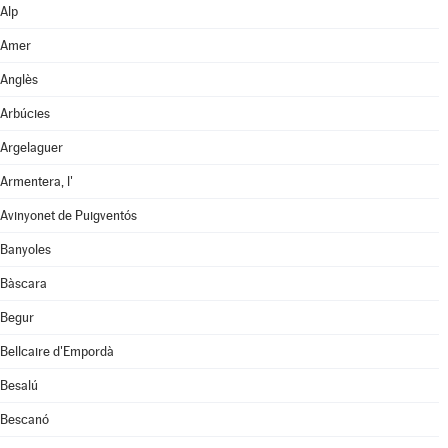
Alp
Amer
Anglès
Arbúcies
Argelaguer
Armentera, l'
Avinyonet de Puigventós
Banyoles
Bàscara
Begur
Bellcaire d'Empordà
Besalú
Bescanó