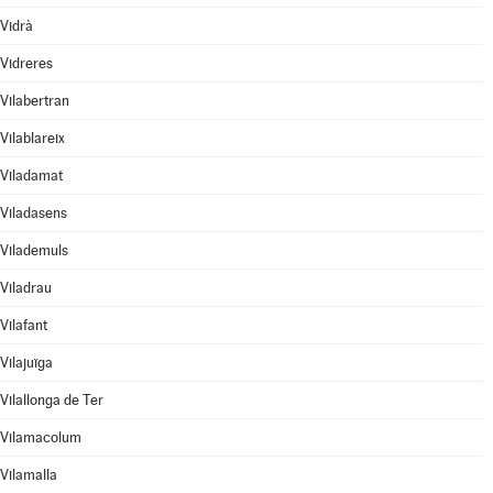
Vidrà
Vidreres
Vilabertran
Vilablareix
Viladamat
Viladasens
Vilademuls
Viladrau
Vilafant
Vilajuïga
Vilallonga de Ter
Vilamacolum
Vilamalla