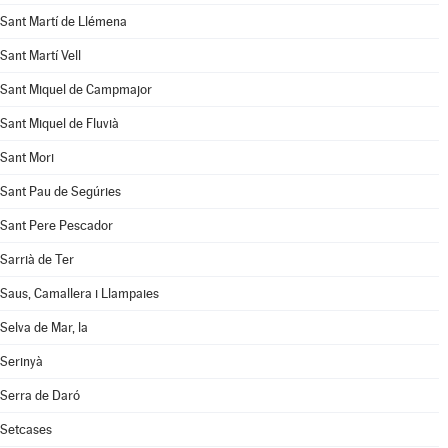
Sant Martí de Llémena
Sant Martí Vell
Sant Miquel de Campmajor
Sant Miquel de Fluvià
Sant Mori
Sant Pau de Segúries
Sant Pere Pescador
Sarrià de Ter
Saus, Camallera i Llampaies
Selva de Mar, la
Serinyà
Serra de Daró
Setcases