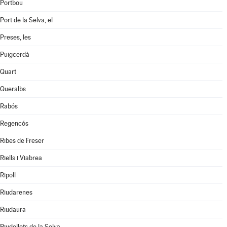
Portbou
Port de la Selva, el
Preses, les
Puigcerdà
Quart
Queralbs
Rabós
Regencós
Ribes de Freser
Riells i Viabrea
Ripoll
Riudarenes
Riudaura
Riudellots de la Selva