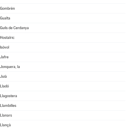
Gombrèn
Gualta
Guils de Cerdanya
Hostalric
Isòvol
Jafre
Jonquera, la
Juià
Lladó
Llagostera
Llambilles
Llanars
Llançà