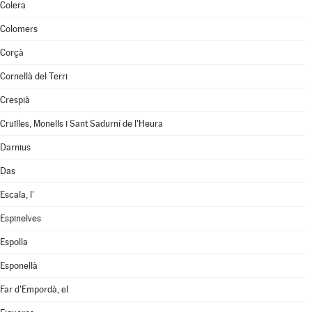
Colera
Colomers
Corçà
Cornellà del Terri
Crespià
Cruïlles, Monells i Sant Sadurní de l'Heura
Darnius
Das
Escala, l'
Espinelves
Espolla
Esponellà
Far d'Empordà, el