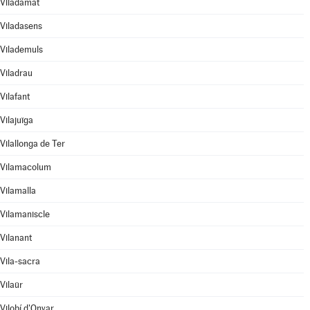
Viladamat
Viladasens
Vilademuls
Viladrau
Vilafant
Vilajuïga
Vilallonga de Ter
Vilamacolum
Vilamalla
Vilamaniscle
Vilanant
Vila-sacra
Vilaür
Vilobí d'Onyar