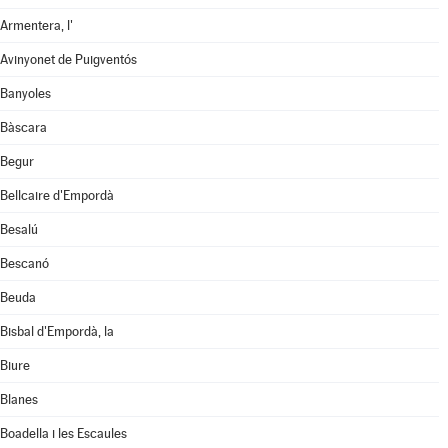
Armentera, l'
Avinyonet de Puigventós
Banyoles
Bàscara
Begur
Bellcaire d'Empordà
Besalú
Bescanó
Beuda
Bisbal d'Empordà, la
Biure
Blanes
Boadella i les Escaules