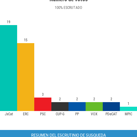
100
%
ESCRUTADO
19
15
3
2
2
2
2
1
JxCat
ERC
PSC
CUP-G
PP
VOX
PDeCAT
MPIC
RESUMEN DEL ESCRUTINIO DE SUSQUEDA