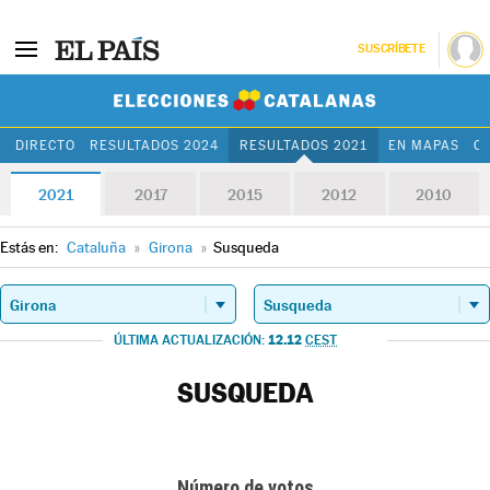
SUSCRÍBETE
Elecciones Cat
DIRECTO
RESULTADOS 2024
RESULTADOS 2021
EN MAPAS
C
2021
2017
2015
2012
2010
Estás en:
Cataluña
»
Girona
»
Susqueda
12.12
ÚLTIMA ACTUALIZACIÓN:
CEST
SUSQUEDA
Número de votos