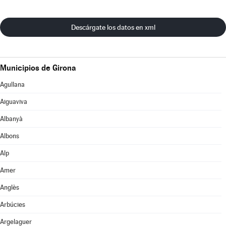
Descárgate los datos en xml
Municipios de Girona
Agullana
Aiguaviva
Albanyà
Albons
Alp
Amer
Anglès
Arbúcies
Argelaguer