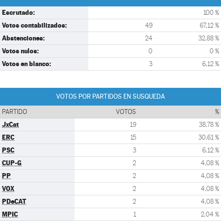
Escrutado:
100 %
Votos contabilizados:
49
67,12 %
Abstenciones:
24
32,88 %
Votos nulos:
0
0 %
Votos en blanco:
3
6,12 %
VOTOS POR PARTIDOS EN SUSQUEDA
PARTIDO
VOTOS
%
JxCat
19
38,78 %
ERC
15
30,61 %
PSC
3
6,12 %
CUP-G
2
4,08 %
PP
2
4,08 %
VOX
2
4,08 %
PDeCAT
2
4,08 %
MPIC
1
2,04 %