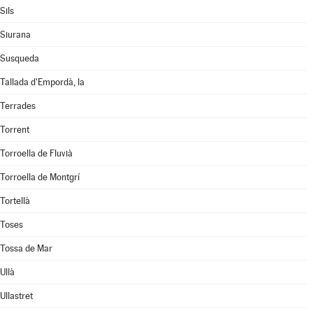
Sils
Siurana
Susqueda
Tallada d'Empordà, la
Terrades
Torrent
Torroella de Fluvià
Torroella de Montgrí
Tortellà
Toses
Tossa de Mar
Ullà
Ullastret