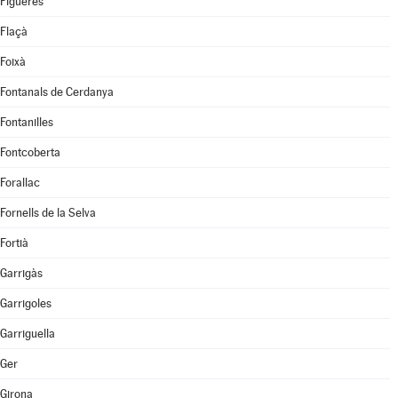
Figueres
Flaçà
Foixà
Fontanals de Cerdanya
Fontanilles
Fontcoberta
Forallac
Fornells de la Selva
Fortià
Garrigàs
Garrigoles
Garriguella
Ger
Girona