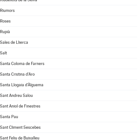
Riumors
Roses
Rupià
Sales de Llierca
Salt
Santa Coloma de Farners
Santa Cristina d'Aro
Santa Llogaia d'Àlguema
Sant Andreu Salou
Sant Aniol de Finestres
Santa Pau
Sant Climent Sescebes
Sant Feliu de Buixalleu