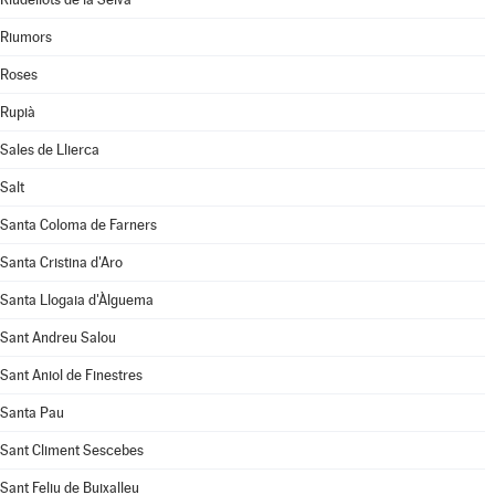
Riumors
Roses
Rupià
Sales de Llierca
Salt
Santa Coloma de Farners
Santa Cristina d'Aro
Santa Llogaia d'Àlguema
Sant Andreu Salou
Sant Aniol de Finestres
Santa Pau
Sant Climent Sescebes
Sant Feliu de Buixalleu