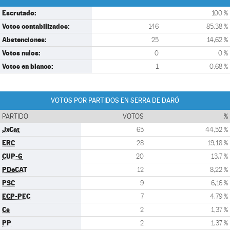
Escrutado:
100 %
Votos contabilizados:
146
85,38 %
Abstenciones:
25
14,62 %
Votos nulos:
0
0 %
Votos en blanco:
1
0,68 %
VOTOS POR PARTIDOS EN SERRA DE DARÓ
PARTIDO
VOTOS
%
JxCat
65
44,52 %
ERC
28
19,18 %
CUP-G
20
13,7 %
PDeCAT
12
8,22 %
PSC
9
6,16 %
ECP-PEC
7
4,79 %
Cs
2
1,37 %
PP
2
1,37 %