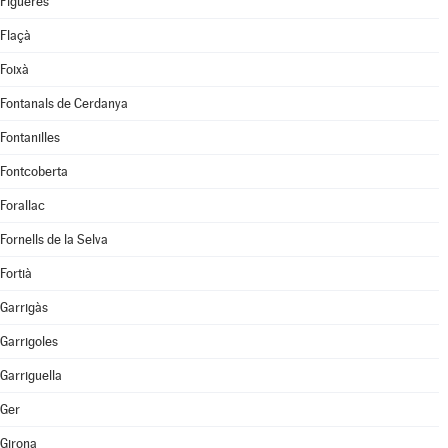
Figueres
Flaçà
Foixà
Fontanals de Cerdanya
Fontanilles
Fontcoberta
Forallac
Fornells de la Selva
Fortià
Garrigàs
Garrigoles
Garriguella
Ger
Girona