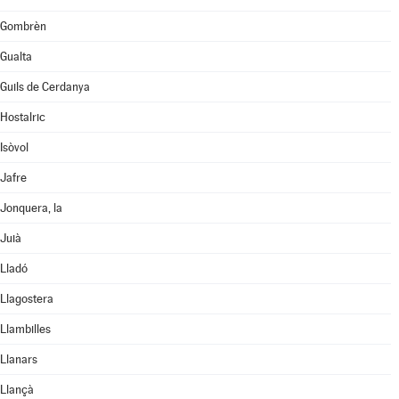
Gombrèn
Gualta
Guils de Cerdanya
Hostalric
Isòvol
Jafre
Jonquera, la
Juià
Lladó
Llagostera
Llambilles
Llanars
Llançà