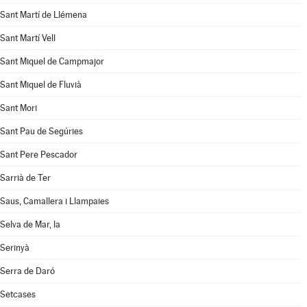
Sant Martí de Llémena
Sant Martí Vell
Sant Miquel de Campmajor
Sant Miquel de Fluvià
Sant Mori
Sant Pau de Segúries
Sant Pere Pescador
Sarrià de Ter
Saus, Camallera i Llampaies
Selva de Mar, la
Serinyà
Serra de Daró
Setcases