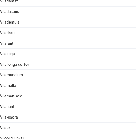
Viladamat
Viladasens
Vilademuls
Viladrau
Vilafant
Vilajuïga
Vilallonga de Ter
Vilamacolum
Vilamalla
Vilamaniscle
Vilanant
Vila-sacra
Vilaür
Vilobí d'Onyar