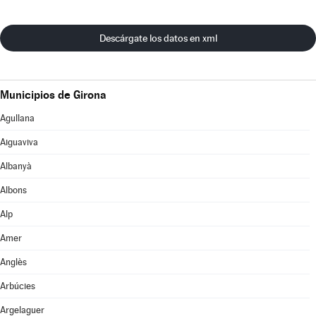
Descárgate los datos en xml
Municipios de Girona
Agullana
Aiguaviva
Albanyà
Albons
Alp
Amer
Anglès
Arbúcies
Argelaguer