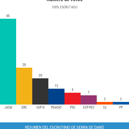
100
%
ESCRUTADO
65
28
20
12
9
7
2
2
JxCat
ERC
CUP-G
PDeCAT
PSC
ECP-PEC
Cs
PP
RESUMEN DEL ESCRUTINIO DE SERRA DE DARÓ