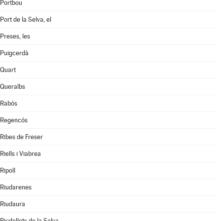
Portbou
Port de la Selva, el
Preses, les
Puigcerdà
Quart
Queralbs
Rabós
Regencós
Ribes de Freser
Riells i Viabrea
Ripoll
Riudarenes
Riudaura
Riudellots de la Selva