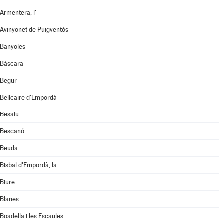
Armentera, l'
Avinyonet de Puigventós
Banyoles
Bàscara
Begur
Bellcaire d'Empordà
Besalú
Bescanó
Beuda
Bisbal d'Empordà, la
Biure
Blanes
Boadella i les Escaules