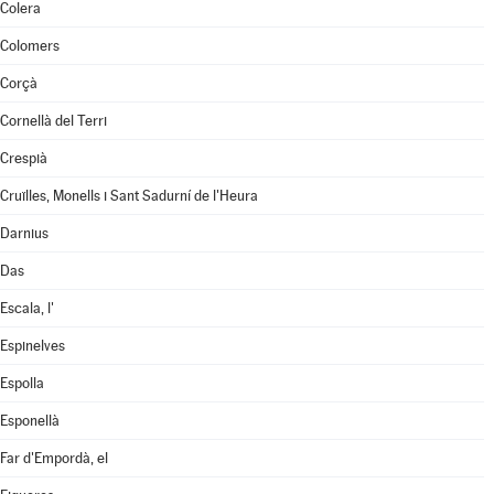
Colera
Colomers
Corçà
Cornellà del Terri
Crespià
Cruïlles, Monells i Sant Sadurní de l'Heura
Darnius
Das
Escala, l'
Espinelves
Espolla
Esponellà
Far d'Empordà, el