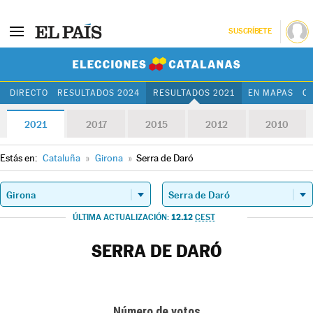
SUSCRÍBETE
Elecciones Cat
DIRECTO
RESULTADOS 2024
RESULTADOS 2021
EN MAPAS
C
2021
2017
2015
2012
2010
Estás en:
Cataluña
»
Girona
»
Serra de Daró
12.12
ÚLTIMA ACTUALIZACIÓN:
CEST
SERRA DE DARÓ
Número de votos