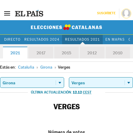
SUSCRÍBETE
Elecciones Cat
DIRECTO
RESULTADOS 2024
RESULTADOS 2021
EN MAPAS
C
2021
2017
2015
2012
2010
Estás en:
Cataluña
»
Girona
»
Verges
12.12
ÚLTIMA ACTUALIZACIÓN:
CEST
VERGES
Número de votos