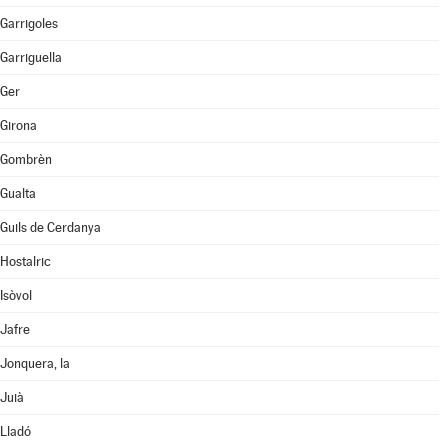
Garrigoles
Garriguella
Ger
Girona
Gombrèn
Gualta
Guils de Cerdanya
Hostalric
Isòvol
Jafre
Jonquera, la
Juià
Lladó