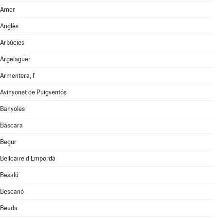
Amer
Anglès
Arbúcies
Argelaguer
Armentera, l'
Avinyonet de Puigventós
Banyoles
Bàscara
Begur
Bellcaire d'Empordà
Besalú
Bescanó
Beuda