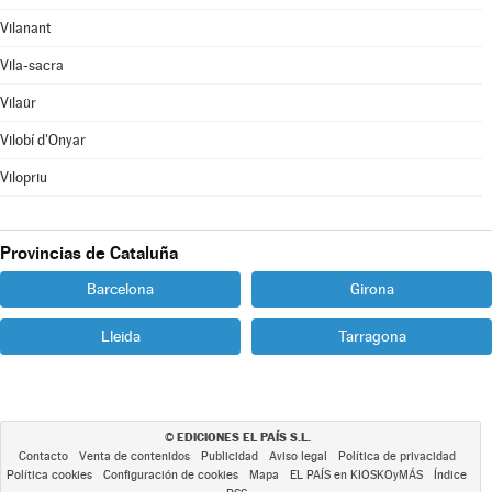
Vilanant
Vila-sacra
Vilaür
Vilobí d'Onyar
Vilopriu
Provincias de Cataluña
Barcelona
Girona
Lleida
Tarragona
EDICIONES EL PAÍS S.L.
©
Contacto
Venta de contenidos
Publicidad
Aviso legal
Política de privacidad
Política cookies
Configuración de cookies
Mapa
EL PAÍS en KIOSKOyMÁS
Índice