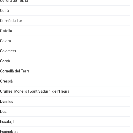
Cellera de Ter, la
Celrà
Cervià de Ter
Cistella
Colera
Colomers
Corçà
Cornellà del Terri
Crespià
Cruïlles, Monells i Sant Sadurní de l'Heura
Darnius
Das
Escala, l'
Espinelves