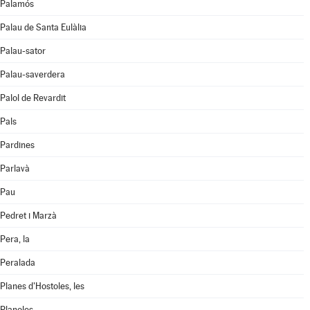
Palamós
Palau de Santa Eulàlia
Palau-sator
Palau-saverdera
Palol de Revardit
Pals
Pardines
Parlavà
Pau
Pedret i Marzà
Pera, la
Peralada
Planes d'Hostoles, les
Planoles