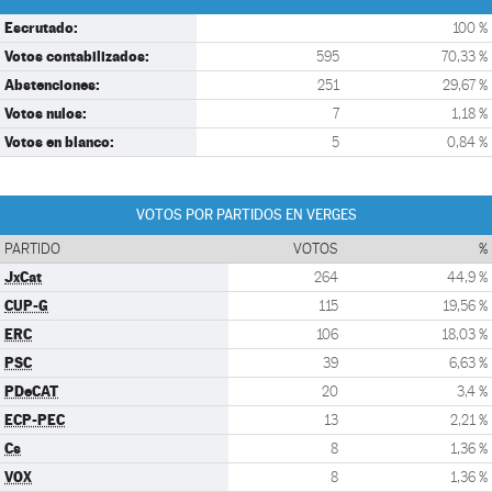
Escrutado:
100 %
Votos contabilizados:
595
70,33 %
Abstenciones:
251
29,67 %
Votos nulos:
7
1,18 %
Votos en blanco:
5
0,84 %
VOTOS POR PARTIDOS EN VERGES
PARTIDO
VOTOS
%
JxCat
264
44,9 %
CUP-G
115
19,56 %
ERC
106
18,03 %
PSC
39
6,63 %
PDeCAT
20
3,4 %
ECP-PEC
13
2,21 %
Cs
8
1,36 %
VOX
8
1,36 %