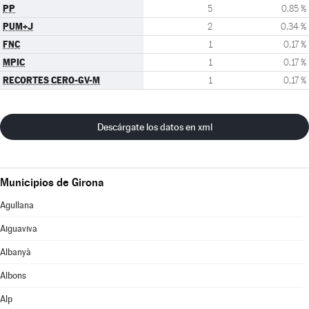
PP
5
0,85 %
PUM+J
2
0,34 %
FNC
1
0,17 %
MPIC
1
0,17 %
RECORTES CERO-GV-M
1
0,17 %
Descárgate los datos en xml
Municipios de Girona
Agullana
Aiguaviva
Albanyà
Albons
Alp