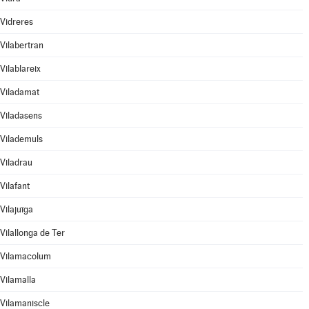
Vidreres
Vilabertran
Vilablareix
Viladamat
Viladasens
Vilademuls
Viladrau
Vilafant
Vilajuïga
Vilallonga de Ter
Vilamacolum
Vilamalla
Vilamaniscle