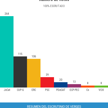
100
%
ESCRUTADO
264
115
106
39
20
13
8
8
JxCat
CUP-G
ERC
PSC
PDeCAT
ECP-PEC
Cs
VOX
RESUMEN DEL ESCRUTINIO DE VERGES