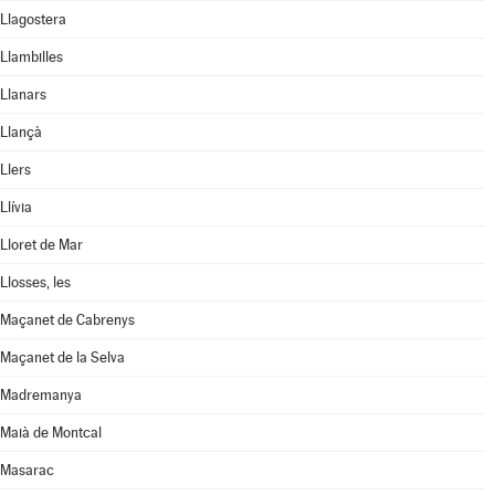
Llagostera
Llambilles
Llanars
Llançà
Llers
Llívia
Lloret de Mar
Llosses, les
Maçanet de Cabrenys
Maçanet de la Selva
Madremanya
Maià de Montcal
Masarac