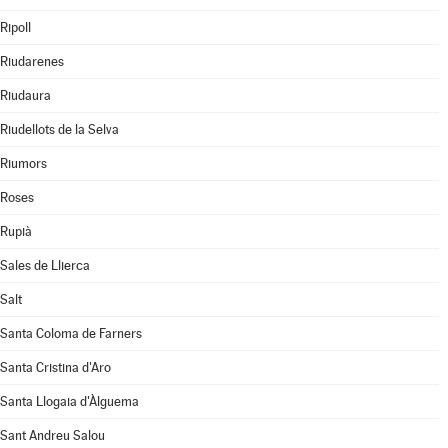
Ripoll
Riudarenes
Riudaura
Riudellots de la Selva
Riumors
Roses
Rupià
Sales de Llierca
Salt
Santa Coloma de Farners
Santa Cristina d'Aro
Santa Llogaia d'Àlguema
Sant Andreu Salou