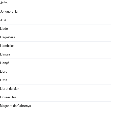
Jafre
Jonquera, la
Juià
Lladó
Llagostera
Llambilles
Llanars
Llançà
Llers
Llívia
Lloret de Mar
Llosses, les
Maçanet de Cabrenys