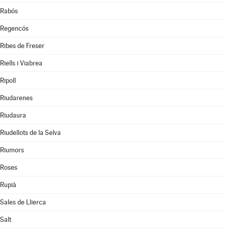
Rabós
Regencós
Ribes de Freser
Riells i Viabrea
Ripoll
Riudarenes
Riudaura
Riudellots de la Selva
Riumors
Roses
Rupià
Sales de Llierca
Salt