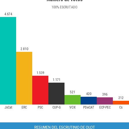
100
%
ESCRUTADO
4.674
2.810
1.539
1.171
521
420
396
212
JxCat
ERC
PSC
CUP-G
VOX
PDeCAT
ECP-PEC
Cs
RESUMEN DEL ESCRUTINIO DE OLOT