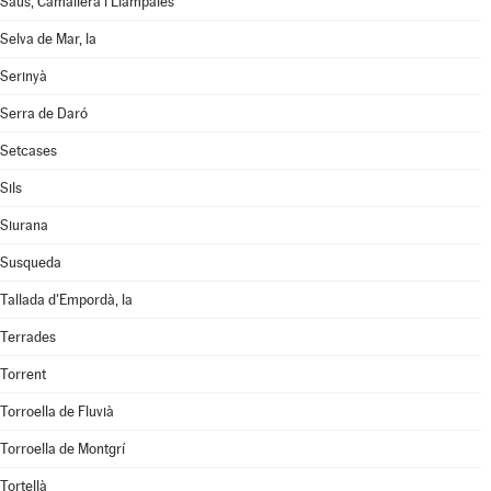
Saus, Camallera i Llampaies
Selva de Mar, la
Serinyà
Serra de Daró
Setcases
Sils
Siurana
Susqueda
Tallada d'Empordà, la
Terrades
Torrent
Torroella de Fluvià
Torroella de Montgrí
Tortellà