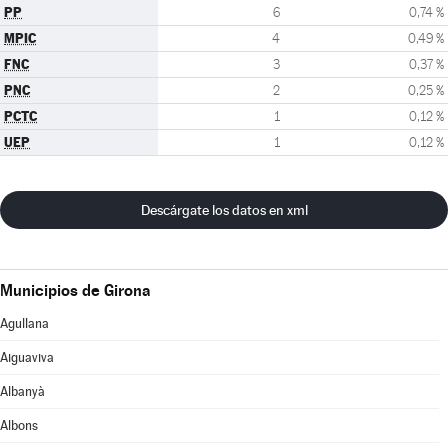
PP
6
0,74 %
MPIC
4
0,49 %
FNC
3
0,37 %
PNC
2
0,25 %
PCTC
1
0,12 %
UEP
1
0,12 %
Descárgate los datos en xml
Municipios de Girona
Agullana
Aiguaviva
Albanyà
Albons