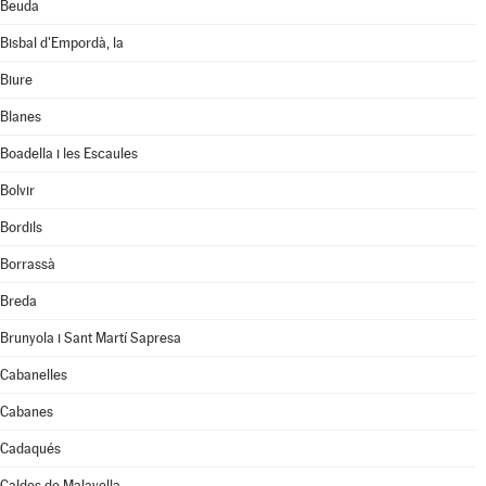
Beuda
Bisbal d'Empordà, la
Biure
Blanes
Boadella i les Escaules
Bolvir
Bordils
Borrassà
Breda
Brunyola i Sant Martí Sapresa
Cabanelles
Cabanes
Cadaqués
Caldes de Malavella