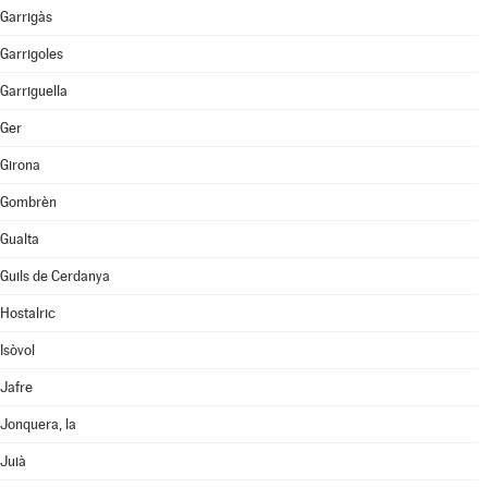
Garrigàs
Garrigoles
Garriguella
Ger
Girona
Gombrèn
Gualta
Guils de Cerdanya
Hostalric
Isòvol
Jafre
Jonquera, la
Juià