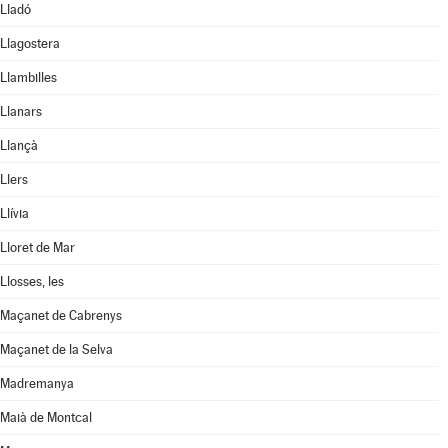
Lladó
Llagostera
Llambilles
Llanars
Llançà
Llers
Llívia
Lloret de Mar
Llosses, les
Maçanet de Cabrenys
Maçanet de la Selva
Madremanya
Maià de Montcal