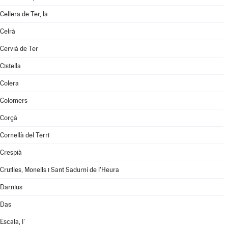
Cellera de Ter, la
Celrà
Cervià de Ter
Cistella
Colera
Colomers
Corçà
Cornellà del Terri
Crespià
Cruïlles, Monells i Sant Sadurní de l'Heura
Darnius
Das
Escala, l'