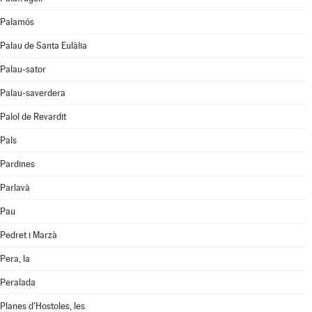
Palamós
Palau de Santa Eulàlia
Palau-sator
Palau-saverdera
Palol de Revardit
Pals
Pardines
Parlavà
Pau
Pedret i Marzà
Pera, la
Peralada
Planes d'Hostoles, les