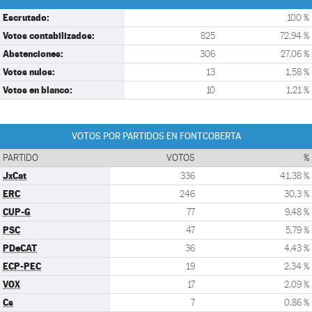
Escrutado:
100 %
Votos contabilizados:
825
72,94 %
Abstenciones:
306
27,06 %
Votos nulos:
13
1,58 %
Votos en blanco:
10
1,21 %
VOTOS POR PARTIDOS EN FONTCOBERTA
PARTIDO
VOTOS
%
JxCat
336
41,38 %
ERC
246
30,3 %
CUP-G
77
9,48 %
PSC
47
5,79 %
PDeCAT
36
4,43 %
ECP-PEC
19
2,34 %
VOX
17
2,09 %
Cs
7
0,86 %