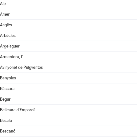
Alp
Amer
Anglès
Arbúcies
Argelaguer
Armentera, l'
Avinyonet de Puigventós
Banyoles
Bàscara
Begur
Bellcaire d'Empordà
Besalú
Bescanó