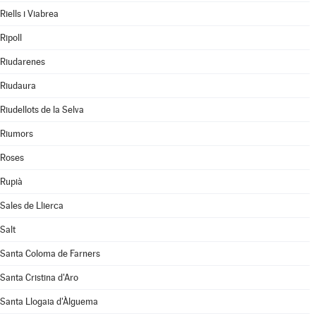
Riells i Viabrea
Ripoll
Riudarenes
Riudaura
Riudellots de la Selva
Riumors
Roses
Rupià
Sales de Llierca
Salt
Santa Coloma de Farners
Santa Cristina d'Aro
Santa Llogaia d'Àlguema