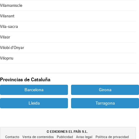
Vilamaniscle
Vilanant
Vila-sacra
Vilaür
Vilobí d'Onyar
Vilopriu
Provincias de Cataluña
Barcelona
Girona
Lleida
Tarragona
EDICIONES EL PAÍS S.L.
©
Contacto
Venta de contenidos
Publicidad
Aviso legal
Política de privacidad