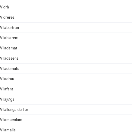
Vidrà
Vidreres
Vilabertran
Vilablareix
Viladamat
Viladasens
Vilademuls
Viladrau
Vilafant
Vilajuïga
Vilallonga de Ter
Vilamacolum
Vilamalla