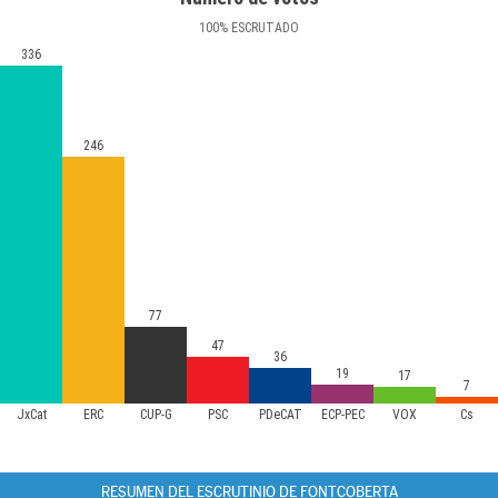
100
%
ESCRUTADO
336
246
77
47
36
19
17
7
JxCat
ERC
CUP-G
PSC
PDeCAT
ECP-PEC
VOX
Cs
RESUMEN DEL ESCRUTINIO DE FONTCOBERTA