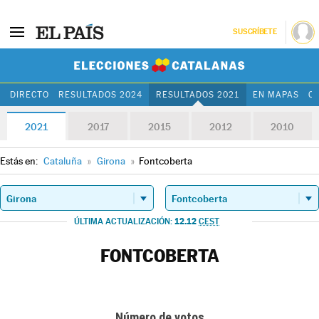
SUSCRÍBETE
Elecciones Cat
DIRECTO
RESULTADOS 2024
RESULTADOS 2021
EN MAPAS
C
2021
2017
2015
2012
2010
Estás en:
Cataluña
»
Girona
»
Fontcoberta
12.12
ÚLTIMA ACTUALIZACIÓN:
CEST
FONTCOBERTA
Número de votos