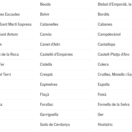
Beuda
Bisbal d'Empordà, la
 les Escaules
Bolvir
Bordils
 Sant Martí Sapresa
Cabanelles
Cabanes
Sant Antoni
Camós
Campdevànol
n
Canet d'Adri
Cantallops
it de la Roca
Castelló d'Empúries
Castell-Platja d'Aro
Ter
Cistella
Colera
l Terri
Crespià
Espinelves
Espolla
Flaçà
Foixà
ta
Forallac
Fornells de la Selva
Garriguella
Ger
Guils de Cerdanya
Hostalric