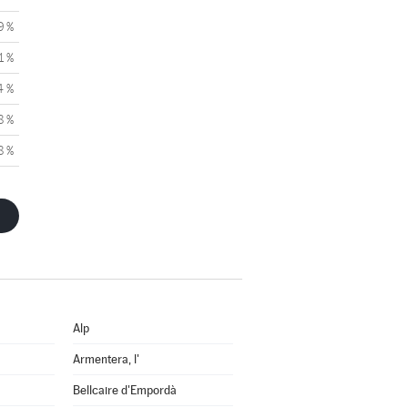
9 %
1 %
4 %
8 %
8 %
Alp
Armentera, l'
Bellcaire d'Empordà