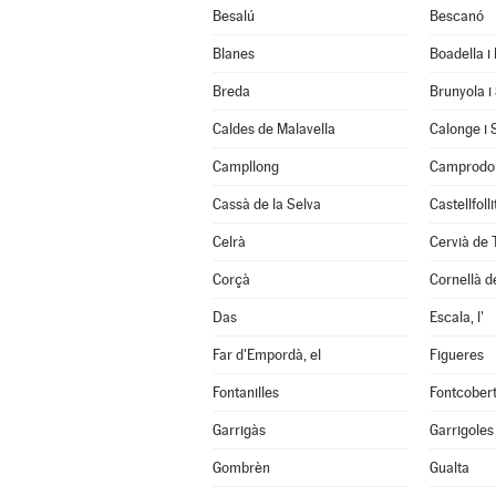
Besalú
Bescanó
Blanes
Boadella i
Breda
Brunyola i
Caldes de Malavella
Calonge i 
Campllong
Camprodo
Cassà de la Selva
Castellfoll
Celrà
Cervià de 
Corçà
Cornellà de
Das
Escala, l'
Far d'Empordà, el
Figueres
Fontanilles
Fontcober
Garrigàs
Garrigoles
Gombrèn
Gualta