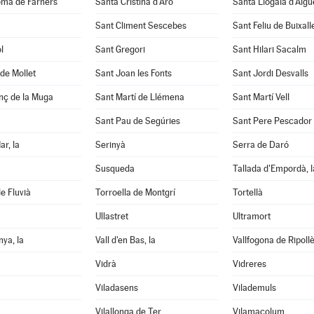
oma de Farners
Santa Cristina d'Aro
Santa Llogaia d'Àlg
Sant Climent Sescebes
Sant Feliu de Buixall
l
Sant Gregori
Sant Hilari Sacalm
de Mollet
Sant Joan les Fonts
Sant Jordi Desvalls
nç de la Muga
Sant Martí de Llémena
Sant Martí Vell
Sant Pau de Segúries
Sant Pere Pescador
ar, la
Serinyà
Serra de Daró
Susqueda
Tallada d'Empordà, l
e Fluvià
Torroella de Montgrí
Tortellà
Ullastret
Ultramort
nya, la
Vall d'en Bas, la
Vallfogona de Ripoll
Vidrà
Vidreres
Viladasens
Vilademuls
Vilallonga de Ter
Vilamacolum