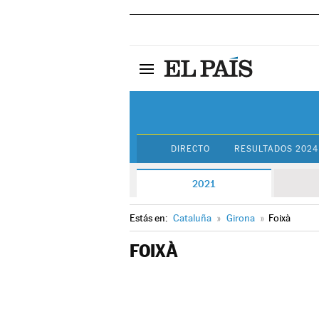
DIRECTO
RESULTADOS 2024
2021
Estás en:
Cataluña
»
Girona
»
Foixà
FOIXÀ