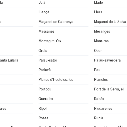
la
Juià
Lladó
Llançà
Llers
s
Maçanet de Cabrenys
Maçanet de la Selva
Massanes
Meranges
Montagut i Oix
Mont-ras
Ordis
Osor
anta Eulàlia
Palau-sator
Palau-saverdera
Parlavà
Pau
Planes d'Hostoles, les
Planoles
Portbou
Port de la Selva, el
Queralbs
Rabós
abrea
Ripoll
Riudarenes
Roses
Rupià