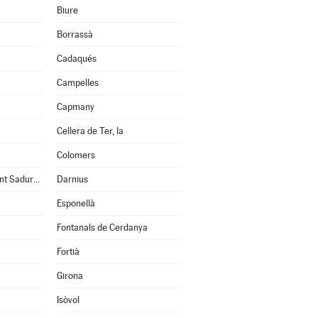
Biure
Borrassà
Cadaqués
Campelles
Capmany
Cellera de Ter, la
Colomers
Cruïlles, Monells i Sant Sadurní de l'Heura
Darnius
Esponellà
Fontanals de Cerdanya
Fortià
Girona
Isòvol