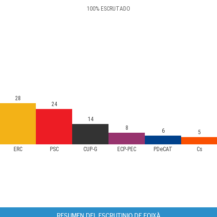
100
%
ESCRUTADO
28
24
14
8
6
5
ERC
PSC
CUP-G
ECP-PEC
PDeCAT
Cs
RESUMEN DEL ESCRUTINIO DE FOIXÀ