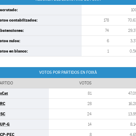
scrutado:
10
otos contabilizados:
178
70,6
bstenciones:
74
29,3
otos nulos:
6
3,3
otos en blanco:
1
0,5
VOTOS POR PARTIDOS EN FOIXÀ
ARTIDO
VOTOS
xCat
81
47,0
ERC
28
16,2
PSC
24
13,9
UP-G
14
8,1
CP-PEC
8
4,6