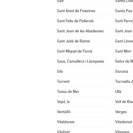
Salt
Santa Col
Sant Aniol de Finestres
Santa Pau
Sant Feliu de Pallerols
Sant Ferrio
Sant Joan de les Abadesses
Sant Joan 
Sant Julià de Ramis
Sant Llore
Sant Miquel de Fluvià
Sant Mori
Saus, Camallera i Llampaies
Selva de M
Sils
Siurana
Torrent
Torroella d
Tossa de Mar
Ullà
Vajol, la
Vall de Bia
Ventalló
Verges
Vilablareix
Viladamat
Vilafant
Vilajuïga