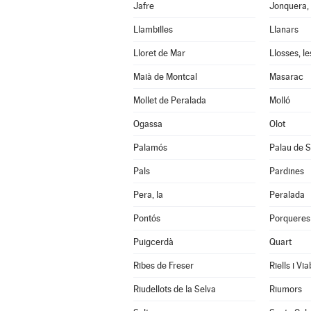
Jafre
Jonquera, 
Llambilles
Llanars
Lloret de Mar
Llosses, le
Maià de Montcal
Masarac
Mollet de Peralada
Molló
Ogassa
Olot
Palamós
Palau de S
Pals
Pardines
Pera, la
Peralada
Pontós
Porqueres
Puigcerdà
Quart
Ribes de Freser
Riells i Vi
Riudellots de la Selva
Riumors