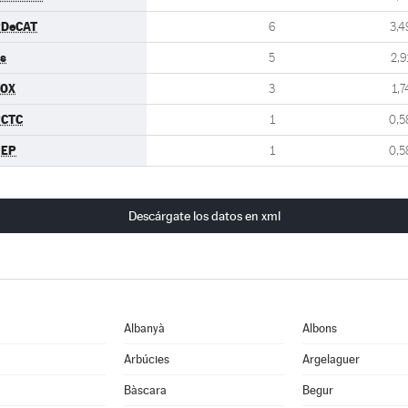
PDeCAT
6
3,4
s
5
2,9
VOX
3
1,7
PCTC
1
0,5
UEP
1
0,5
Descárgate los datos en xml
Albanyà
Albons
Arbúcies
Argelaguer
Bàscara
Begur