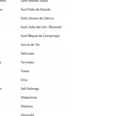
uema
Sant Andreu Salou
eu
Sant Feliu de Guíxols
Sant Jaume de Llierca
Sant Julià del Llor i Bonmatí
Sant Miquel de Campmajor
Sarrià de Ter
Setcases
a
Terrades
Toses
Urús
ès
Vall-llobrega
Vilabertran
Viladrau
Vilamalla