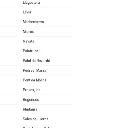
Llagostera
Llívia
Madremanya
Mieres
Navata
Palafrugell
Palol de Revardit
Pedret i Marzà
Pont de Molins
Preses, les
Regencós
Riudaura
Sales de Llierca