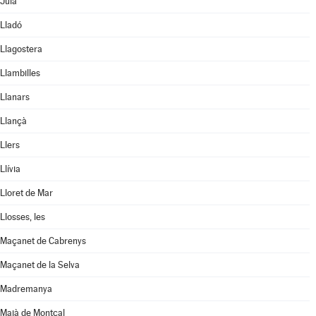
Juià
Lladó
Llagostera
Llambilles
Llanars
Llançà
Llers
Llívia
Lloret de Mar
Llosses, les
Maçanet de Cabrenys
Maçanet de la Selva
Madremanya
Maià de Montcal