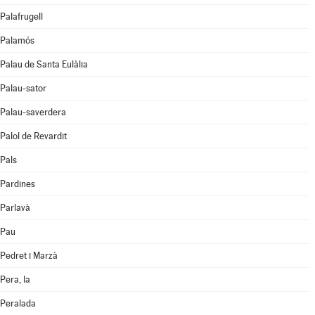
Palafrugell
Palamós
Palau de Santa Eulàlia
Palau-sator
Palau-saverdera
Palol de Revardit
Pals
Pardines
Parlavà
Pau
Pedret i Marzà
Pera, la
Peralada