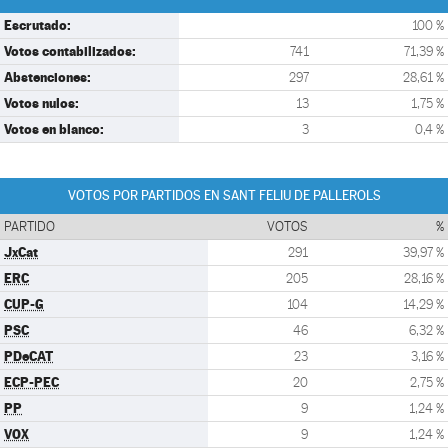
Escrutado:
100 %
Votos contabilizados:
741
71,39 %
Abstenciones:
297
28,61 %
Votos nulos:
13
1,75 %
Votos en blanco:
3
0,4 %
VOTOS POR PARTIDOS EN SANT FELIU DE PALLEROLS
PARTIDO
VOTOS
%
JxCat
291
39,97 %
ERC
205
28,16 %
CUP-G
104
14,29 %
PSC
46
6,32 %
PDeCAT
23
3,16 %
ECP-PEC
20
2,75 %
PP
9
1,24 %
VOX
9
1,24 %