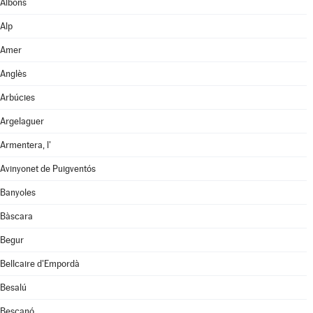
Albons
Alp
Amer
Anglès
Arbúcies
Argelaguer
Armentera, l'
Avinyonet de Puigventós
Banyoles
Bàscara
Begur
Bellcaire d'Empordà
Besalú
Bescanó