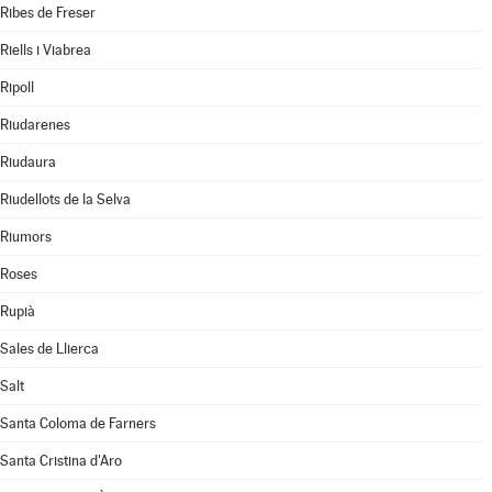
Ribes de Freser
Riells i Viabrea
Ripoll
Riudarenes
Riudaura
Riudellots de la Selva
Riumors
Roses
Rupià
Sales de Llierca
Salt
Santa Coloma de Farners
Santa Cristina d'Aro