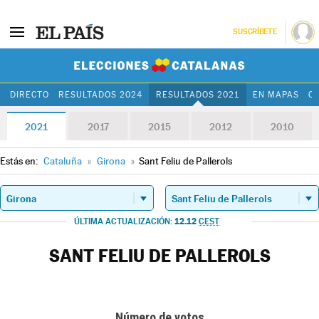
SUSCRÍBETE
Elecciones Cat
DIRECTO
RESULTADOS 2024
RESULTADOS 2021
EN MAPAS
C
2021
2017
2015
2012
2010
Estás en:
Cataluña
»
Girona
»
Sant Feliu de Pallerols
12.12
ÚLTIMA ACTUALIZACIÓN:
CEST
SANT FELIU DE PALLEROLS
Número de votos