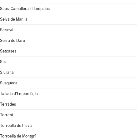
Saus, Camallera i Llampaies
Selva de Mar, la
Serinyà
Serra de Daró
Setcases
Sils
Siurana
Susqueda
Tallada d'Empordà, la
Terrades
Torrent
Torroella de Fluvià
Torroella de Montgrí