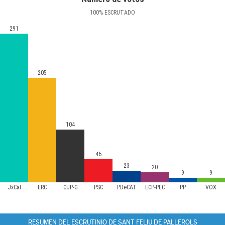
100
%
ESCRUTADO
291
205
104
46
23
20
9
9
JxCat
ERC
CUP-G
PSC
PDeCAT
ECP-PEC
PP
VOX
RESUMEN DEL ESCRUTINIO DE SANT FELIU DE PALLEROLS