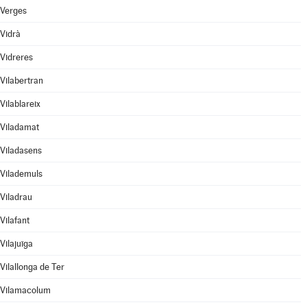
Verges
Vidrà
Vidreres
Vilabertran
Vilablareix
Viladamat
Viladasens
Vilademuls
Viladrau
Vilafant
Vilajuïga
Vilallonga de Ter
Vilamacolum