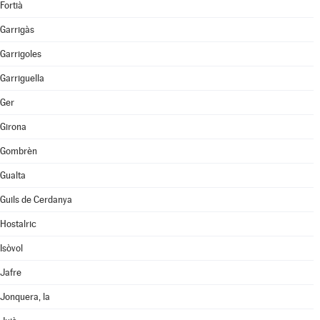
Fortià
Garrigàs
Garrigoles
Garriguella
Ger
Girona
Gombrèn
Gualta
Guils de Cerdanya
Hostalric
Isòvol
Jafre
Jonquera, la