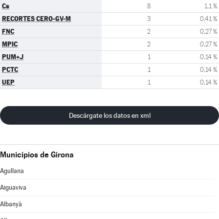
Cs
8
1,1 %
RECORTES CERO-GV-M
3
0,41 %
FNC
2
0,27 %
MPIC
2
0,27 %
PUM+J
1
0,14 %
PCTC
1
0,14 %
UEP
1
0,14 %
Descárgate los datos en xml
Municipios de Girona
Agullana
Aiguaviva
Albanyà