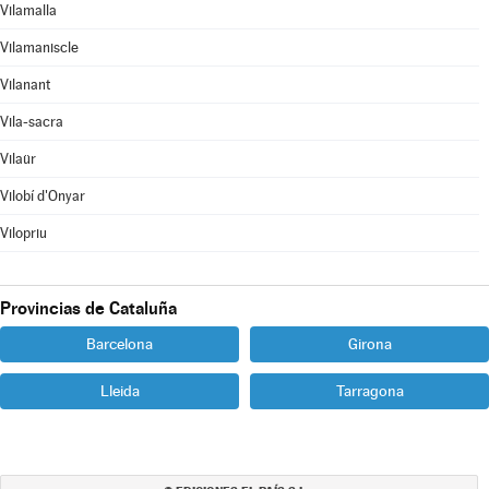
Vilamalla
Vilamaniscle
Vilanant
Vila-sacra
Vilaür
Vilobí d'Onyar
Vilopriu
Provincias de Cataluña
Barcelona
Girona
Lleida
Tarragona