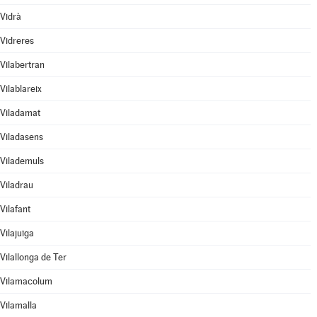
Vidrà
Vidreres
Vilabertran
Vilablareix
Viladamat
Viladasens
Vilademuls
Viladrau
Vilafant
Vilajuïga
Vilallonga de Ter
Vilamacolum
Vilamalla