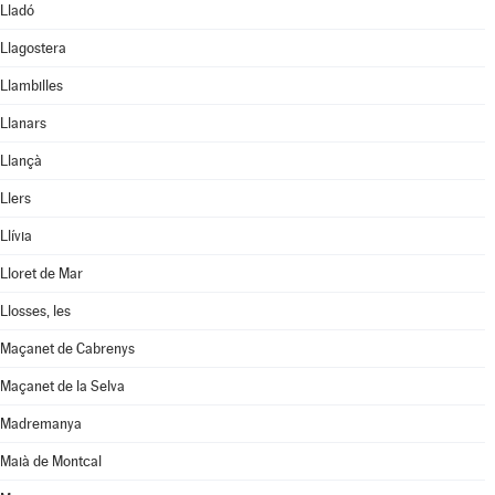
Lladó
Llagostera
Llambilles
Llanars
Llançà
Llers
Llívia
Lloret de Mar
Llosses, les
Maçanet de Cabrenys
Maçanet de la Selva
Madremanya
Maià de Montcal