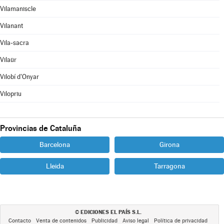
Vilamaniscle
Vilanant
Vila-sacra
Vilaür
Vilobí d'Onyar
Vilopriu
Provincias de Cataluña
Barcelona
Girona
Lleida
Tarragona
EDICIONES EL PAÍS S.L.
©
Contacto
Venta de contenidos
Publicidad
Aviso legal
Política de privacidad