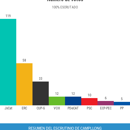
100
%
ESCRUTADO
119
58
33
12
12
10
6
5
JxCat
ERC
CUP-G
VOX
PDeCAT
PSC
ECP-PEC
PP
RESUMEN DEL ESCRUTINIO DE CAMPLLONG