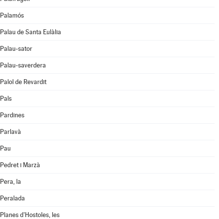
Palamós
Palau de Santa Eulàlia
Palau-sator
Palau-saverdera
Palol de Revardit
Pals
Pardines
Parlavà
Pau
Pedret i Marzà
Pera, la
Peralada
Planes d'Hostoles, les