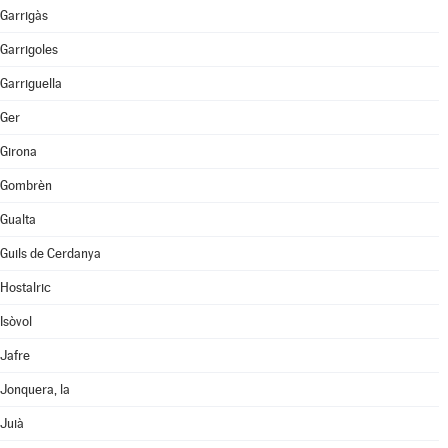
Garrigàs
Garrigoles
Garriguella
Ger
Girona
Gombrèn
Gualta
Guils de Cerdanya
Hostalric
Isòvol
Jafre
Jonquera, la
Juià