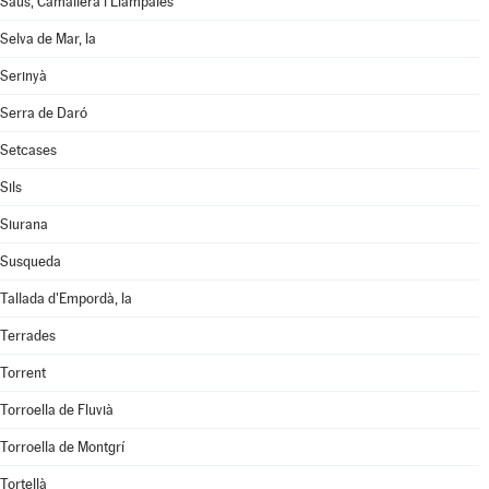
Saus, Camallera i Llampaies
Selva de Mar, la
Serinyà
Serra de Daró
Setcases
Sils
Siurana
Susqueda
Tallada d'Empordà, la
Terrades
Torrent
Torroella de Fluvià
Torroella de Montgrí
Tortellà