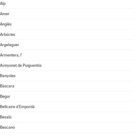
Alp
Amer
Anglès
Arbúcies
Argelaguer
Armentera, l'
Avinyonet de Puigventós
Banyoles
Bàscara
Begur
Bellcaire d'Empordà
Besalú
Bescanó