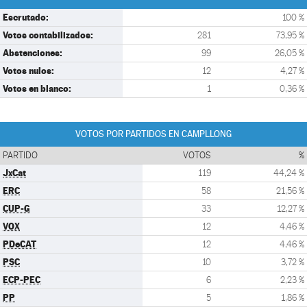
Escrutado:
100 %
Votos contabilizados:
281
73,95 %
Abstenciones:
99
26,05 %
Votos nulos:
12
4,27 %
Votos en blanco:
1
0,36 %
VOTOS POR PARTIDOS EN CAMPLLONG
PARTIDO
VOTOS
%
JxCat
119
44,24 %
ERC
58
21,56 %
CUP-G
33
12,27 %
VOX
12
4,46 %
PDeCAT
12
4,46 %
PSC
10
3,72 %
ECP-PEC
6
2,23 %
PP
5
1,86 %