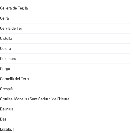
Cellera de Ter, la
Celrà
Cervià de Ter
Cistella
Colera
Colomers
Corçà
Cornellà del Terri
Crespià
Cruïlles, Monells i Sant Sadurní de l'Heura
Darnius
Das
Escala, l'