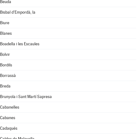
Beuda
Bisbal d'Empordà, la
Biure
Blanes
Boadella i les Escaules
Bolvir
Bordils
Borrassà
Breda
Brunyola i Sant Martí Sapresa
Cabanelles
Cabanes
Cadaqués
Caldes de Malavella