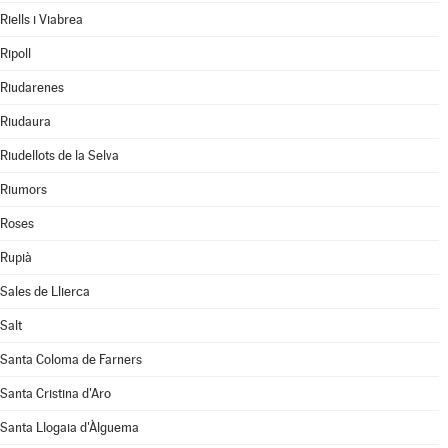
Riells i Viabrea
Ripoll
Riudarenes
Riudaura
Riudellots de la Selva
Riumors
Roses
Rupià
Sales de Llierca
Salt
Santa Coloma de Farners
Santa Cristina d'Aro
Santa Llogaia d'Àlguema