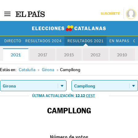
SUSCRÍBETE
Elecciones Cat
DIRECTO
RESULTADOS 2024
RESULTADOS 2021
EN MAPAS
C
2021
2017
2015
2012
2010
Estás en:
Cataluña
»
Girona
»
Campllong
12.12
ÚLTIMA ACTUALIZACIÓN:
CEST
CAMPLLONG
Número de votos