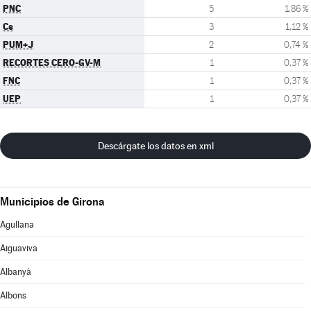
PNC
5
1,86 %
Cs
3
1,12 %
PUM+J
2
0,74 %
RECORTES CERO-GV-M
1
0,37 %
FNC
1
0,37 %
UEP
1
0,37 %
Descárgate los datos en xml
Municipios de Girona
Agullana
Aiguaviva
Albanyà
Albons