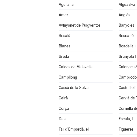
Agullana
Aiguaviva
Amer
Anglès
Avinyonet de Puigventós
Banyoles
Besalú
Bescanó
Blanes
Boadella i
Breda
Brunyola i
Caldes de Malavella
Calonge i 
Campllong
Camprodo
Cassà de la Selva
Castellfoll
Celrà
Cervià de 
Corçà
Cornellà de
Das
Escala, l'
Far d'Empordà, el
Figueres