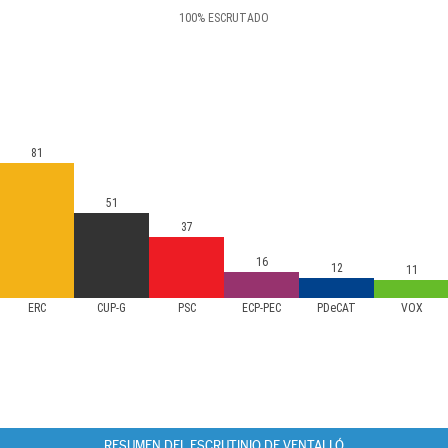
100
%
ESCRUTADO
81
51
37
16
12
11
ERC
CUP-G
PSC
ECP-PEC
PDeCAT
VOX
RESUMEN DEL ESCRUTINIO DE VENTALLÓ