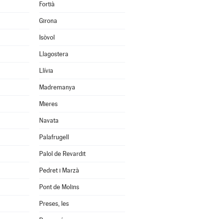
Fortià
Girona
Isòvol
Llagostera
Llívia
Madremanya
Mieres
Navata
Palafrugell
Palol de Revardit
Pedret i Marzà
Pont de Molins
Preses, les