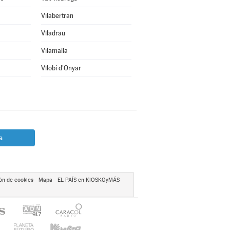
Vilabertran
Viladrau
Vilamalla
Vilobí d'Onyar
a
ón de cookies
Mapa
EL PAÍS en KIOSKOyMÁS