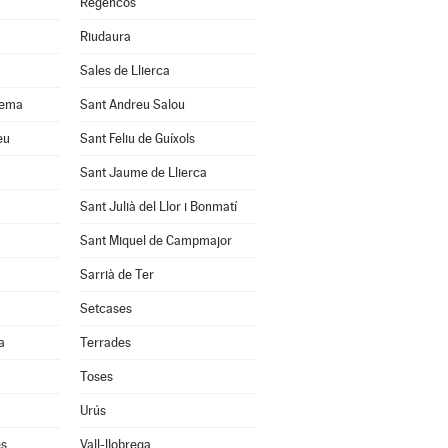
Regencós
Riudaura
Sales de Llierca
uema
Sant Andreu Salou
eu
Sant Feliu de Guíxols
Sant Jaume de Llierca
Sant Julià del Llor i Bonmatí
Sant Miquel de Campmajor
Sarrià de Ter
Setcases
a
Terrades
Toses
Urús
ès
Vall-llobrega