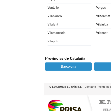
Ventalló
Verges
Vilablareix
Viladamat
Vilafant
Vilajuïga
Vilamaniscle
Vilanant
Vilopriu
Provincias de Cataluña
Barcelona
EDICIONES EL PAÍS S.L.
©
Contacto
Venta de 