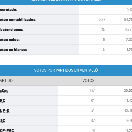
scrutado:
10
otos contabilizados:
387
64,2
bstenciones:
215
35,7
otos nulos:
9
2,3
otos en blanco:
5
1,2
VOTOS POR PARTIDOS EN VENTALLÓ
ARTIDO
VOTOS
xCat
147
38,8
ERC
81
21,4
UP-G
51
13,4
PSC
37
9,7
CP-PEC
16
4,2