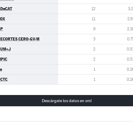
PDeCAT
12
3,1
VOX
11
2,9
PP
9
2,3
ECORTES CERO-GV-M
3
0,7
PUM+J
2
0,5
PIC
2
0,5
s
1
0,2
PCTC
1
0,2
Descárgate los datos en xml