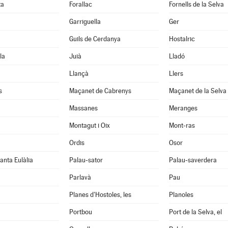
ta
Forallac
Fornells de la Selva
Garriguella
Ger
Guils de Cerdanya
Hostalric
la
Juià
Lladó
Llançà
Llers
s
Maçanet de Cabrenys
Maçanet de la Selva
Massanes
Meranges
Montagut i Oix
Mont-ras
Ordis
Osor
anta Eulàlia
Palau-sator
Palau-saverdera
Parlavà
Pau
Planes d'Hostoles, les
Planoles
Portbou
Port de la Selva, el