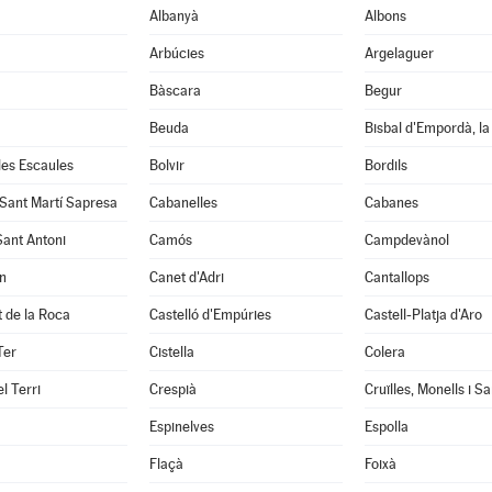
Albanyà
Albons
Arbúcies
Argelaguer
Bàscara
Begur
Beuda
Bisbal d'Empordà, la
 les Escaules
Bolvir
Bordils
 Sant Martí Sapresa
Cabanelles
Cabanes
Sant Antoni
Camós
Campdevànol
n
Canet d'Adri
Cantallops
it de la Roca
Castelló d'Empúries
Castell-Platja d'Aro
Ter
Cistella
Colera
l Terri
Crespià
Espinelves
Espolla
Flaçà
Foixà