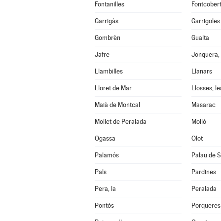
Fontanilles
Fontcober
Garrigàs
Garrigoles
Gombrèn
Gualta
Jafre
Jonquera, 
Llambilles
Llanars
Lloret de Mar
Llosses, le
Maià de Montcal
Masarac
Mollet de Peralada
Molló
Ogassa
Olot
Palamós
Palau de S
Pals
Pardines
Pera, la
Peralada
Pontós
Porqueres