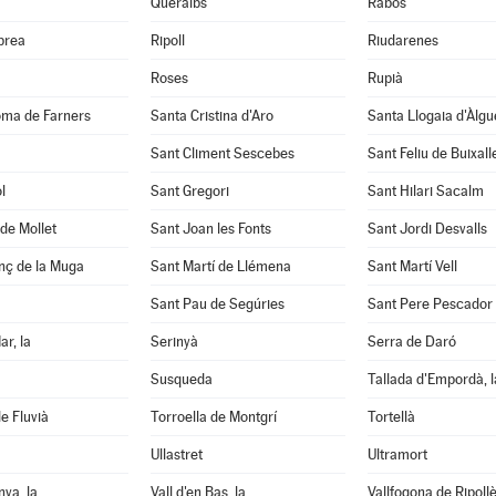
Queralbs
Rabós
abrea
Ripoll
Riudarenes
Roses
Rupià
oma de Farners
Santa Cristina d'Aro
Santa Llogaia d'Àlg
Sant Climent Sescebes
Sant Feliu de Buixall
l
Sant Gregori
Sant Hilari Sacalm
de Mollet
Sant Joan les Fonts
Sant Jordi Desvalls
nç de la Muga
Sant Martí de Llémena
Sant Martí Vell
Sant Pau de Segúries
Sant Pere Pescador
ar, la
Serinyà
Serra de Daró
Susqueda
Tallada d'Empordà, l
e Fluvià
Torroella de Montgrí
Tortellà
Ullastret
Ultramort
nya, la
Vall d'en Bas, la
Vallfogona de Ripoll