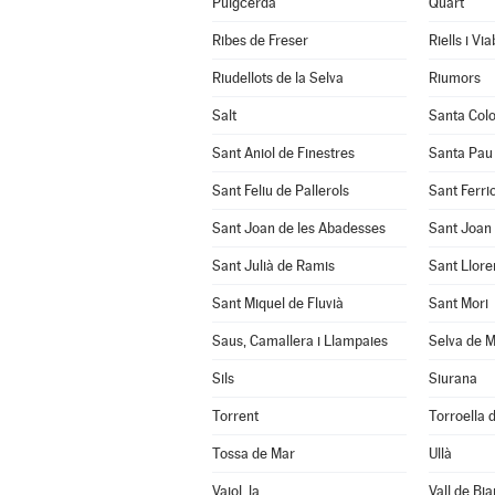
Puigcerdà
Quart
Ribes de Freser
Riells i Vi
Riudellots de la Selva
Riumors
Salt
Santa Col
Sant Aniol de Finestres
Santa Pau
Sant Feliu de Pallerols
Sant Ferrio
Sant Joan de les Abadesses
Sant Joan 
Sant Julià de Ramis
Sant Llore
Sant Miquel de Fluvià
Sant Mori
Saus, Camallera i Llampaies
Selva de M
Sils
Siurana
Torrent
Torroella d
Tossa de Mar
Ullà
Vajol, la
Vall de Bia