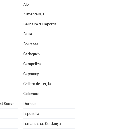
Alp
Armentera, l'
Bellcaire d'Empordà
Biure
Borrassà
Cadaqués
Campelles
Capmany
Cellera de Ter, la
Colomers
Cruïlles, Monells i Sant Sadurní de l'Heura
Darnius
Esponellà
Fontanals de Cerdanya