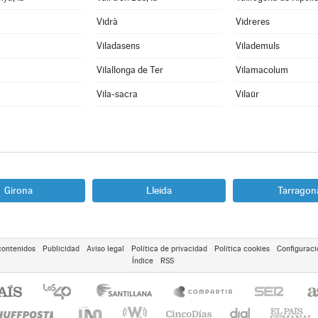
Vidrà
Vidreres
Viladasens
Vilademuls
Vilallonga de Ter
Vilamacolum
Vila-sacra
Vilaür
Girona
Lleida
Tarragon
contenidos
Publicidad
Aviso legal
Política de privacidad
Política cookies
Configuraci
Índice
RSS