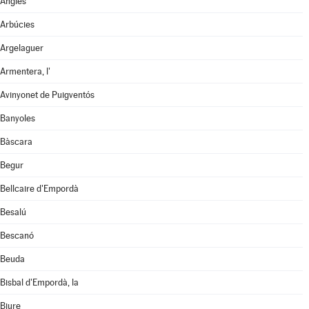
Anglès
Arbúcies
Argelaguer
Armentera, l'
Avinyonet de Puigventós
Banyoles
Bàscara
Begur
Bellcaire d'Empordà
Besalú
Bescanó
Beuda
Bisbal d'Empordà, la
Biure