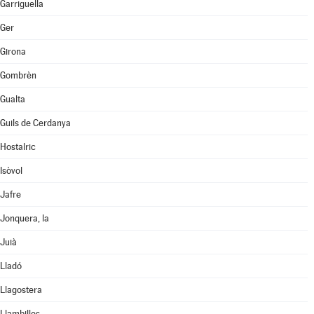
Garriguella
Ger
Girona
Gombrèn
Gualta
Guils de Cerdanya
Hostalric
Isòvol
Jafre
Jonquera, la
Juià
Lladó
Llagostera
Llambilles