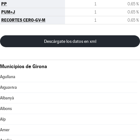
PP
1
0,65 %
PUM+J
1
0,65 %
RECORTES CERO-GV-M
1
0,65 %
Descárgate los datos en xml
Municipios de Girona
Agullana
Aiguaviva
Albanyà
Albons
Alp
Amer