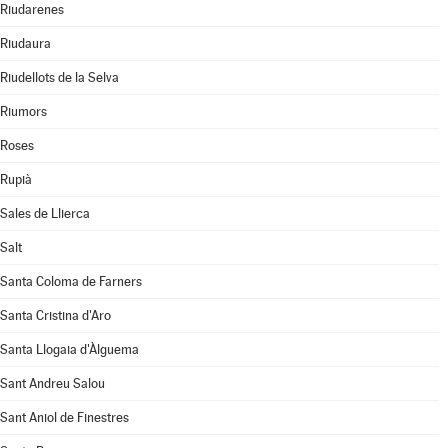
Riudarenes
Riudaura
Riudellots de la Selva
Riumors
Roses
Rupià
Sales de Llierca
Salt
Santa Coloma de Farners
Santa Cristina d'Aro
Santa Llogaia d'Àlguema
Sant Andreu Salou
Sant Aniol de Finestres