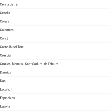
Cervià de Ter
Cistella
Colera
Colomers
Corçà
Cornellà del Terri
Crespià
Cruïlles, Monells i Sant Sadurní de l'Heura
Darnius
Das
Escala, l'
Espinelves
Espolla