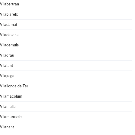
Vilabertran
Vilablareix
Viladamat
Viladasens
Vilademuls
Viladrau
Vilafant
Vilajuïga
Vilallonga de Ter
Vilamacolum
Vilamalla
Vilamaniscle
Vilanant