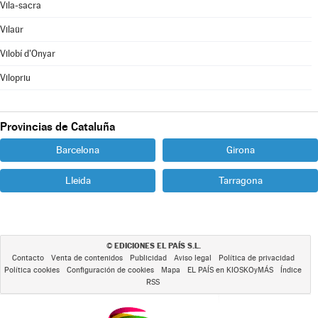
Vila-sacra
Vilaür
Vilobí d'Onyar
Vilopriu
Provincias de Cataluña
Barcelona
Girona
Lleida
Tarragona
EDICIONES EL PAÍS S.L.
©
Contacto
Venta de contenidos
Publicidad
Aviso legal
Política de privacidad
Política cookies
Configuración de cookies
Mapa
EL PAÍS en KIOSKOyMÁS
Índice
RSS