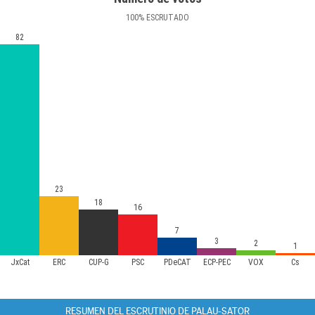
100
%
ESCRUTADO
82
23
18
16
7
3
2
1
JxCat
ERC
CUP-G
PSC
PDeCAT
ECP-PEC
VOX
Cs
RESUMEN DEL ESCRUTINIO DE PALAU-SATOR