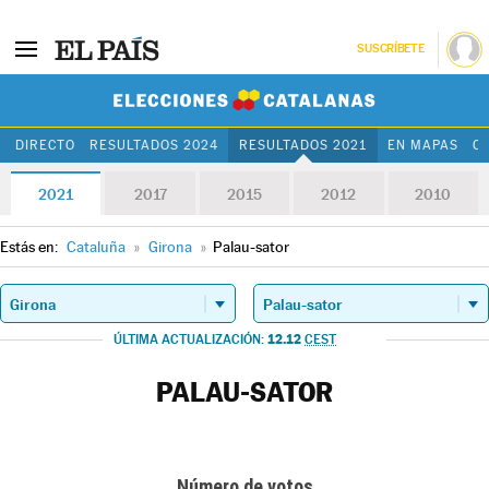
SUSCRÍBETE
Elecciones Cat
DIRECTO
RESULTADOS 2024
RESULTADOS 2021
EN MAPAS
C
2021
2017
2015
2012
2010
Estás en:
Cataluña
»
Girona
»
Palau-sator
12.12
ÚLTIMA ACTUALIZACIÓN:
CEST
PALAU-SATOR
Número de votos