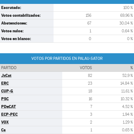
Escrutado:
100 %
Votos contabilizados:
156
69,96 %
Abstenciones:
67
30,04 %
Votos nulos:
1
0,64 %
Votos en blanco:
0
0 %
VOTOS POR PARTIDOS EN PALAU-SATOR
PARTIDO
VOTOS
%
JxCat
82
52,9 %
ERC
23
14,84 %
CUP-G
18
11,61 %
PSC
16
10,32 %
PDeCAT
7
4,52 %
ECP-PEC
3
1,94 %
VOX
2
1,29 %
Cs
1
0,65 %