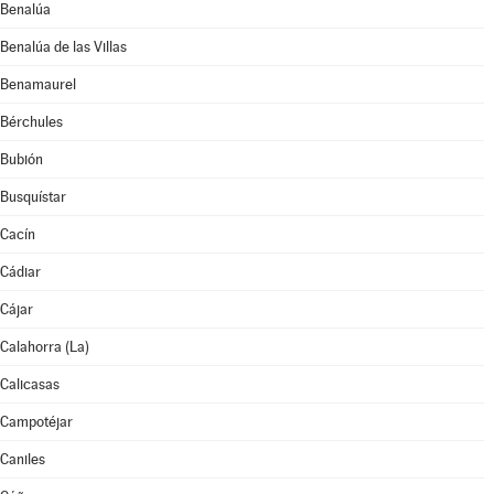
Benalúa
Benalúa de las Villas
Benamaurel
Bérchules
Bubión
Busquístar
Cacín
Cádiar
Cájar
Calahorra (La)
Calicasas
Campotéjar
Caniles