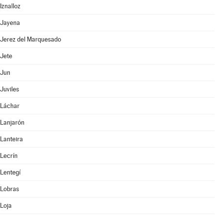
Iznalloz
Jayena
Jerez del Marquesado
Jete
Jun
Juviles
Láchar
Lanjarón
Lanteira
Lecrín
Lentegí
Lobras
Loja