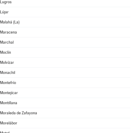
Lugros
Lújar
Malahá (La)
Maracena
Marchal
Moclín
Molvízar
Monachil
Montefrío
Montejícar
Montillana
Moraleda de Zafayona
Morelábor