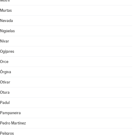
Motril
Murtas
Nevada
Nigüelas
Nívar
Ogíjares
Orce
Órgiva
Otívar
Otura
Padul
Pampaneira
Pedro Martínez
Peligros