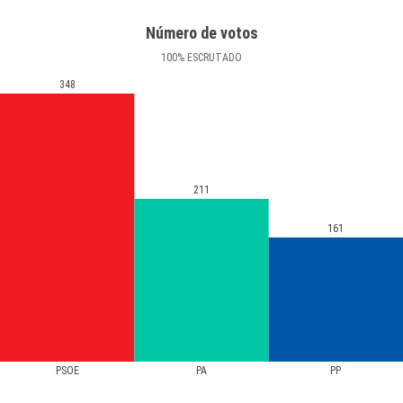
Número de votos
100
%
ESCRUTADO
348
211
161
PSOE
PA
PP