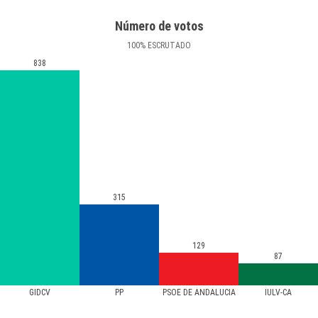
Número de votos
100
%
ESCRUTADO
838
315
129
87
GIDCV
PP
PSOE DE ANDALUCIA
IULV-CA