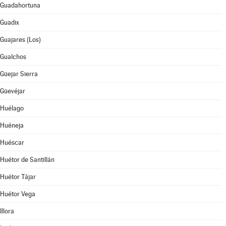
Guadahortuna
Guadix
Guajares (Los)
Gualchos
Güejar Sierra
Güevéjar
Huélago
Huéneja
Huéscar
Huétor de Santillán
Huétor Tájar
Huétor Vega
Illora