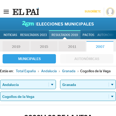
SUSCRÍBETE
26M | Elec
NOTICIAS
RESULTADOS 2023
RESULTADOS 2019
PACTOS
AUTONÓMIC
2019
2015
2011
2007
MUNICIPALES
AUTONÓMICAS
Estás en:
Total España
»
Andalucía
»
Granada
»
Cogollos de la Vega