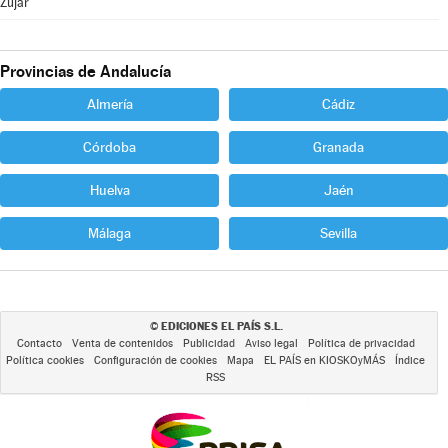
Zújar
Provincias de Andalucía
Almería
Cádiz
Córdoba
Granada
Huelva
Jaén
Málaga
Sevilla
EDICIONES EL PAÍS S.L.
©
Contacto
Venta de contenidos
Publicidad
Aviso legal
Política de privacidad
Política cookies
Configuración de cookies
Mapa
EL PAÍS en KIOSKOyMÁS
Índice
RSS