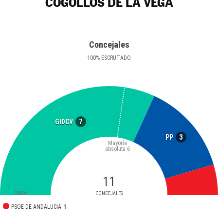
COGOLLOS DE LA VEGA
Concejales
100
%
ESCRUTADO
7
GIDCV
3
PP
Mayoría
absoluta
6
11
2007
CONCEJALES
PSOE DE ANDALUCIA
1