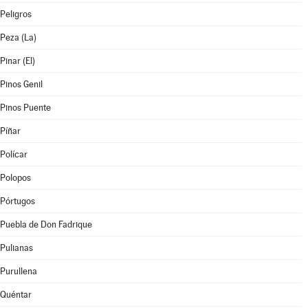
Peligros
Peza (La)
Pinar (El)
Pinos Genil
Pinos Puente
Píñar
Polícar
Polopos
Pórtugos
Puebla de Don Fadrique
Pulianas
Purullena
Quéntar