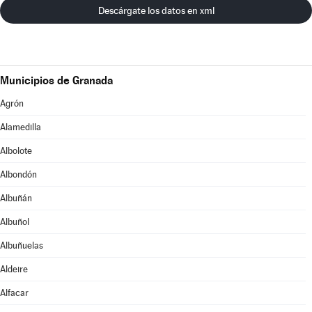
Descárgate los datos en xml
Municipios de Granada
Agrón
Alamedilla
Albolote
Albondón
Albuñán
Albuñol
Albuñuelas
Aldeire
Alfacar