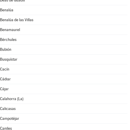
Beas de Guadix
Benalúa
Benalúa de las Villas
Benamaurel
Bérchules
Bubión
Busquístar
Cacín
Cádiar
Cájar
Calahorra (La)
Calicasas
Campotéjar
Caniles