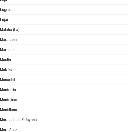
Lugros
Lújar
Malahá (La)
Maracena
Marchal
Moclín
Molvízar
Monachil
Montefrío
Montejícar
Montillana
Moraleda de Zafayona
Morelábor