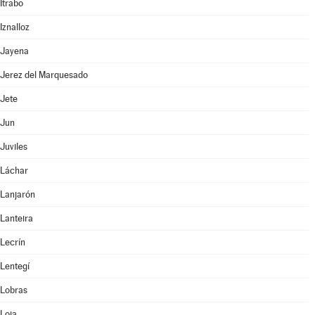
Itrabo
Iznalloz
Jayena
Jerez del Marquesado
Jete
Jun
Juviles
Láchar
Lanjarón
Lanteira
Lecrín
Lentegí
Lobras
Loja