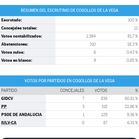
RESUMEN DEL ESCRUTINIO DE COGOLLOS DE LA VEGA
Escrutado:
100 %
Concejales totales:
11
Votos contabilizados:
1.384
81,7 %
Abstenciones:
310
18,3 %
Votos nulos:
6
0,43 %
Votos en blanco:
9
0,65 %
VOTOS POR PARTIDOS EN COGOLLOS DE LA VEGA
PARTIDO
CONCEJALES
VOTOS
%
GIDCV
7
838
60,81 %
PP
3
315
22,86 %
PSOE DE ANDALUCIA
1
129
9,36 %
IULV-CA
0
87
6,31 %