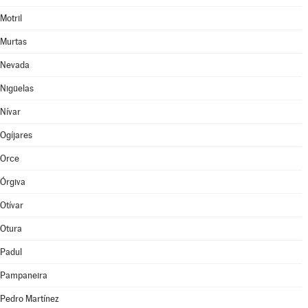
Motril
Murtas
Nevada
Nigüelas
Nívar
Ogíjares
Orce
Órgiva
Otívar
Otura
Padul
Pampaneira
Pedro Martínez