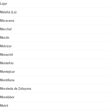
Lújar
Malahá (La)
Maracena
Marchal
Moclín
Molvízar
Monachil
Montefrío
Montejícar
Montillana
Moraleda de Zafayona
Morelábor
Motril