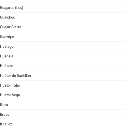
Guajares (Los)
Gualchos
Güejar Sierra
Güevéjar
Huélago
Huéneja
Huéscar
Huétor de Santillán
Huétor Tájar
Huétor Vega
Illora
Itrabo
Iznalloz