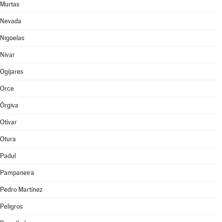
Murtas
Nevada
Nigüelas
Nívar
Ogíjares
Orce
Órgiva
Otívar
Otura
Padul
Pampaneira
Pedro Martínez
Peligros