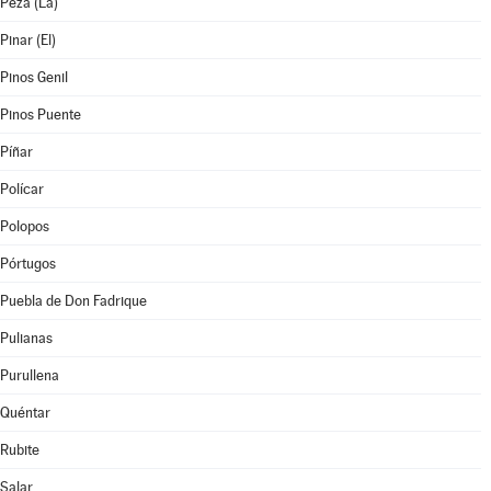
Peza (La)
Pinar (El)
Pinos Genil
Pinos Puente
Píñar
Polícar
Polopos
Pórtugos
Puebla de Don Fadrique
Pulianas
Purullena
Quéntar
Rubite
Salar