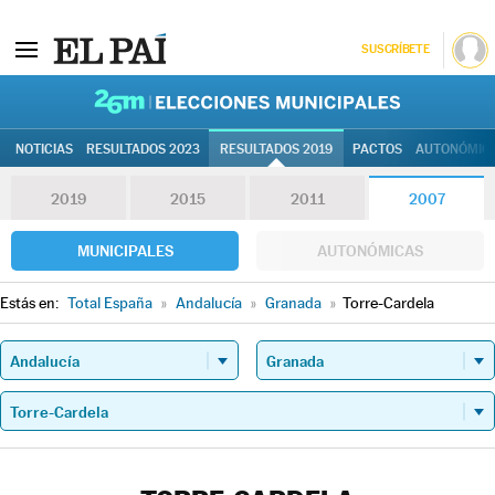
SUSCRÍBETE
26M | Elec
NOTICIAS
RESULTADOS 2023
RESULTADOS 2019
PACTOS
AUTONÓMIC
2019
2015
2011
2007
MUNICIPALES
AUTONÓMICAS
Estás en:
Total España
»
Andalucía
»
Granada
»
Torre-Cardela