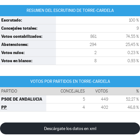
RESUMEN DEL ESCRUTINIO DE TORRE-CARDELA
Escrutado:
100 %
Concejales totales:
9
Votos contabilizados:
861
74,55 %
Abstenciones:
294
25,45 %
Votos nulos:
2
0,23 %
Votos en blanco:
8
0,93 %
VOTOS POR PARTIDOS EN TORRE-CARDELA
PARTIDO
CONCEJALES
VOTOS
%
PSOE DE ANDALUCIA
5
449
52,27 %
PP
4
402
46,8 %
Descárgate los datos en xml