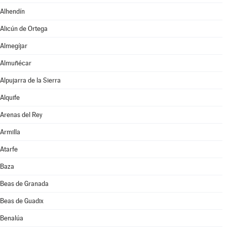
Alhendín
Alicún de Ortega
Almegíjar
Almuñécar
Alpujarra de la Sierra
Alquife
Arenas del Rey
Armilla
Atarfe
Baza
Beas de Granada
Beas de Guadix
Benalúa