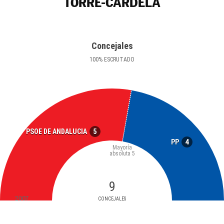
TORRE-CARDELA
Concejales
100
%
ESCRUTADO
5
PSOE DE ANDALUCIA
4
PP
Mayoría
absoluta
5
9
2007
CONCEJALES