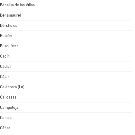
Benalúa de las Villas
Benamaurel
Bérchules
Bubión
Busquístar
Cacín
Cádiar
Cájar
Calahorra (La)
Calicasas
Campotéjar
Caniles
Cáñar