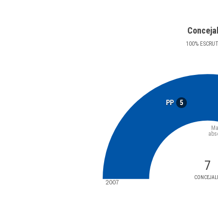
Conceja
100
%
ESCRU
5
PP
Ma
abs
7
CONCEJAL
2007