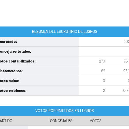
RESUMEN DEL ESCRUTINIO DE LUGROS
scrutado:
10
oncejales totales:
otos contabilizados:
270
76,
bstenciones:
82
23,
otos nulos:
0
otos en blanco:
2
0,7
VOTOS POR PARTIDOS EN LUGROS
ARTIDO
CONCEJALES
VOTOS