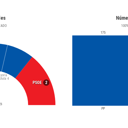
les
Núme
TADO
100
175
yoría
oluta
4
2
PSOE
ES
PP