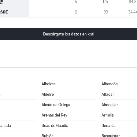
PP
5
175
64,8
PSOE
2
93
34,4
Descárgate los datos en xml
Albolote
Albondón
s
Aldeire
Alfacar
Alicún de Ortega
Almegíjar
Arenas del Rey
Armilla
ranada
Beas de Guadix
Benalúa
Bubión
Busquístar