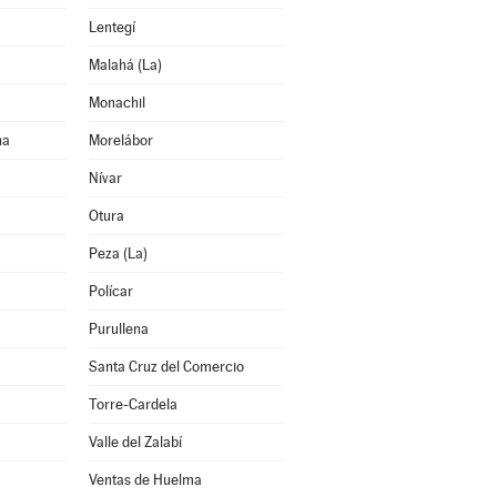
Lentegí
Malahá (La)
Monachil
na
Morelábor
Nívar
Otura
Peza (La)
Polícar
Purullena
Santa Cruz del Comercio
Torre-Cardela
Valle del Zalabí
Ventas de Huelma