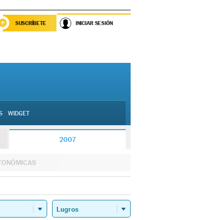
SUSCRÍBETE
INICIAR SESIÓN
S
WIDGET
2007
TONÓMICAS