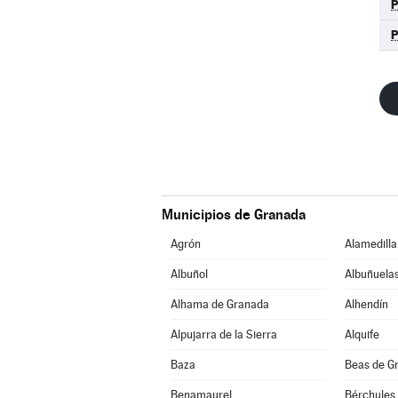
Municipios de Granada
Agrón
Alamedilla
Albuñol
Albuñuela
Alhama de Granada
Alhendín
Alpujarra de la Sierra
Alquife
Baza
Beas de G
Benamaurel
Bérchules