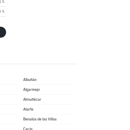
1 %
4 %
Albuñán
Algarinejo
Almuñécar
Atarfe
Benalúa de las Villas
Cacín