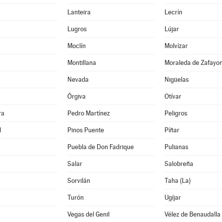
Lanteira
Lecrín
Lugros
Lújar
Moclín
Molvízar
Montillana
Moraleda de Zafayo
Nevada
Nigüelas
Órgiva
Otívar
ra
Pedro Martínez
Peligros
l
Pinos Puente
Píñar
Puebla de Don Fadrique
Pulianas
Salar
Salobreña
Sorvilán
Taha (La)
Turón
Ugíjar
Vegas del Genil
Vélez de Benaudalla