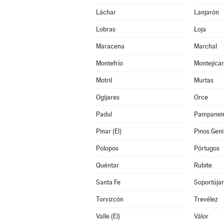
Láchar
Lanjarón
Lobras
Loja
Maracena
Marchal
Montefrío
Montejícar
Motril
Murtas
Ogíjares
Orce
Padul
Pampanei
Pinar (El)
Pinos Geni
Polopos
Pórtugos
Quéntar
Rubite
Santa Fe
Soportújar
Torvizcón
Trevélez
Valle (El)
Válor