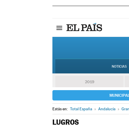
NOTICIAS
2019
MUNICIPA
Estás en:
Total España
»
Andalucía
»
Gra
LUGROS