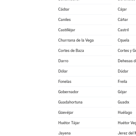
Cádiar
Cájar
Caniles
Cáñar
Castilléjar
Castril
Churriana de la Vega
Cijuela
Cortes de Baza
Cortes y G
Darro
Dehesas d
Dólar
Dúdar
Fonelas
Freila
Gobernador
Gójar
Guadahortuna
Guadix
Güevéjar
Huélago
Huétor Tájar
Huétor Ve
Jayena
Jerez del