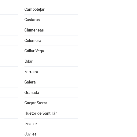
Campotéjar
Cástaras
Chimeneas
Colomera
Cúllar Vega
Dílar
Ferreira
Galera
Granada
Güejar Sierra
Huétor de Santillán
Iznalloz
Juviles