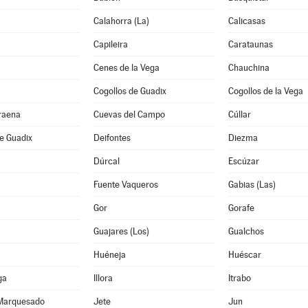
Calahorra (La)
Calicasas
Capileira
Carataunas
Cenes de la Vega
Chauchina
Cogollos de Guadix
Cogollos de la Vega
raena
Cuevas del Campo
Cúllar
e Guadix
Deifontes
Diezma
Dúrcal
Escúzar
Fuente Vaqueros
Gabias (Las)
Gor
Gorafe
Guajares (Los)
Gualchos
Huéneja
Huéscar
ga
Illora
Itrabo
 Marquesado
Jete
Jun