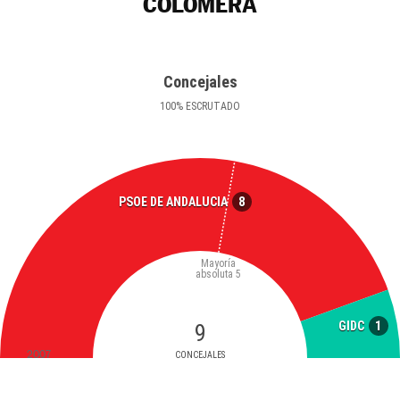
COLOMERA
Concejales
100
%
ESCRUTADO
8
PSOE DE ANDALUCIA
Mayoría
absoluta
5
1
GIDC
9
2007
CONCEJALES