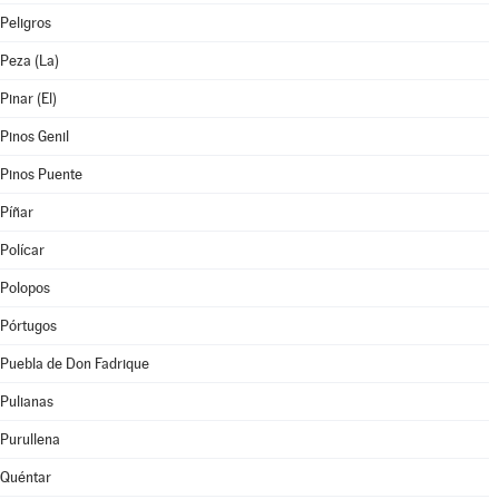
Peligros
Peza (La)
Pinar (El)
Pinos Genil
Pinos Puente
Píñar
Polícar
Polopos
Pórtugos
Puebla de Don Fadrique
Pulianas
Purullena
Quéntar