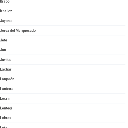
Itrabo
Iznalloz
Jayena
Jerez del Marquesado
Jete
Jun
Juviles
Láchar
Lanjarón
Lanteira
Lecrín
Lentegí
Lobras
Loja