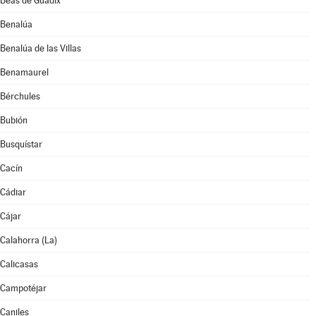
Beas de Guadix
Benalúa
Benalúa de las Villas
Benamaurel
Bérchules
Bubión
Busquístar
Cacín
Cádiar
Cájar
Calahorra (La)
Calicasas
Campotéjar
Caniles