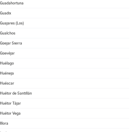
Guadahortuna
Guadix
Guajares (Los)
Gualchos
Güejar Sierra
Güevéjar
Huélago
Huéneja
Huéscar
Huétor de Santillán
Huétor Tájar
Huétor Vega
Illora