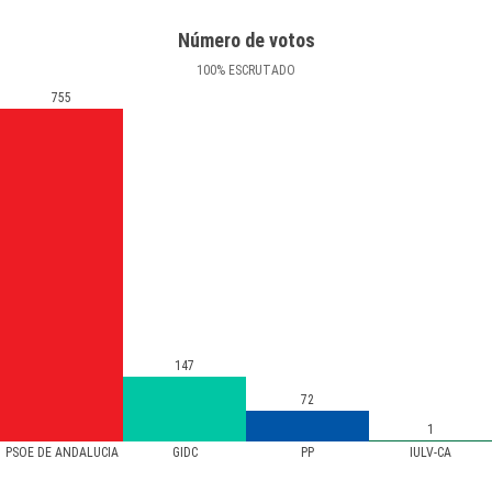
Número de votos
100
%
ESCRUTADO
755
147
72
1
PSOE DE ANDALUCIA
GIDC
PP
IULV-CA