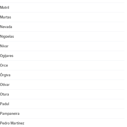
Motril
Murtas
Nevada
Nigüelas
Nívar
Ogíjares
Orce
Órgiva
Otívar
Otura
Padul
Pampaneira
Pedro Martínez