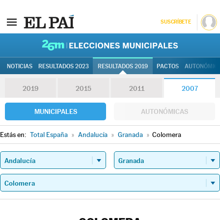
SUSCRÍBETE
26M | Elec
NOTICIAS
RESULTADOS 2023
RESULTADOS 2019
PACTOS
AUTONÓMIC
2019
2015
2011
2007
MUNICIPALES
AUTONÓMICAS
Estás en:
Total España
»
Andalucía
»
Granada
»
Colomera