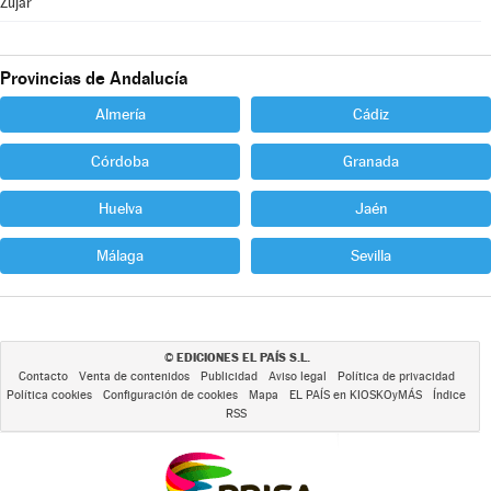
Zújar
Provincias de Andalucía
Almería
Cádiz
Córdoba
Granada
Huelva
Jaén
Málaga
Sevilla
EDICIONES EL PAÍS S.L.
©
Contacto
Venta de contenidos
Publicidad
Aviso legal
Política de privacidad
Política cookies
Configuración de cookies
Mapa
EL PAÍS en KIOSKOyMÁS
Índice
RSS