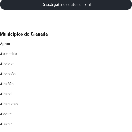
Descárgate los datos en xml
Municipios de Granada
Agrón
Alamedilla
Albolote
Albondón
Albuñán
Albuñol
Albuñuelas
Aldeire
Alfacar