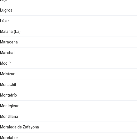
Lugros
Lújar
Malahá (La)
Maracena
Marchal
Moclín
Molvízar
Monachil
Montefrío
Montejícar
Montillana
Moraleda de Zafayona
Morelábor