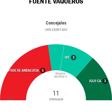
FUENTE VAQUEROS
Concejales
100
%
ESCRUTADO
3
IPF
5
PSOE DE ANDALUCIA
Mayoría
absoluta
6
3
IULV-CA
11
2007
CONCEJALES