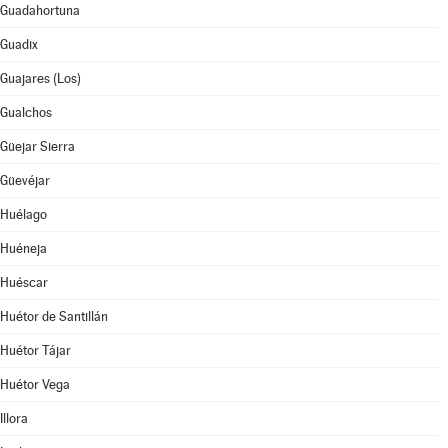
Guadahortuna
Guadix
Guajares (Los)
Gualchos
Güejar Sierra
Güevéjar
Huélago
Huéneja
Huéscar
Huétor de Santillán
Huétor Tájar
Huétor Vega
Illora