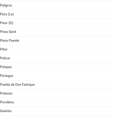
Peligros
Peza (La)
Pinar (El)
Pinos Genil
Pinos Puente
Píñar
Polícar
Polopos
Pórtugos
Puebla de Don Fadrique
Pulianas
Purullena
Quéntar