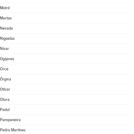
Motril
Murtas
Nevada
Nigüelas
Nívar
Ogíjares
Orce
Órgiva
Otívar
Otura
Padul
Pampaneira
Pedro Martínez