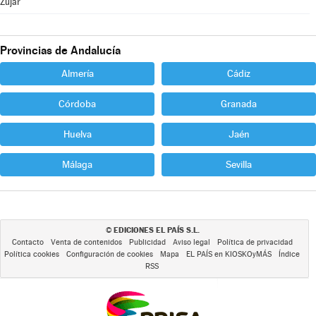
Zújar
Provincias de Andalucía
Almería
Cádiz
Córdoba
Granada
Huelva
Jaén
Málaga
Sevilla
EDICIONES EL PAÍS S.L.
©
Contacto
Venta de contenidos
Publicidad
Aviso legal
Política de privacidad
Política cookies
Configuración de cookies
Mapa
EL PAÍS en KIOSKOyMÁS
Índice
RSS