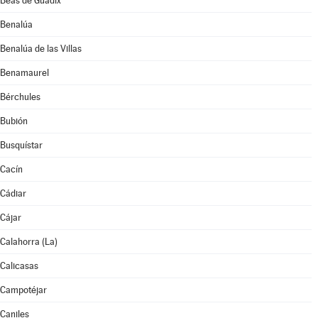
Beas de Guadix
Benalúa
Benalúa de las Villas
Benamaurel
Bérchules
Bubión
Busquístar
Cacín
Cádiar
Cájar
Calahorra (La)
Calicasas
Campotéjar
Caniles