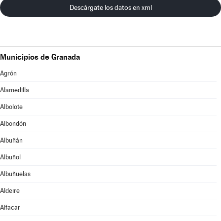
Descárgate los datos en xml
Municipios de Granada
Agrón
Alamedilla
Albolote
Albondón
Albuñán
Albuñol
Albuñuelas
Aldeire
Alfacar