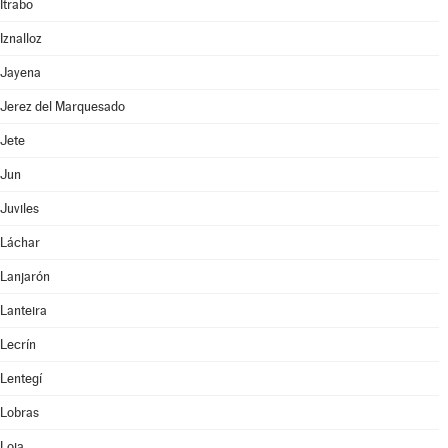
Itrabo
Iznalloz
Jayena
Jerez del Marquesado
Jete
Jun
Juviles
Láchar
Lanjarón
Lanteira
Lecrín
Lentegí
Lobras
Loja