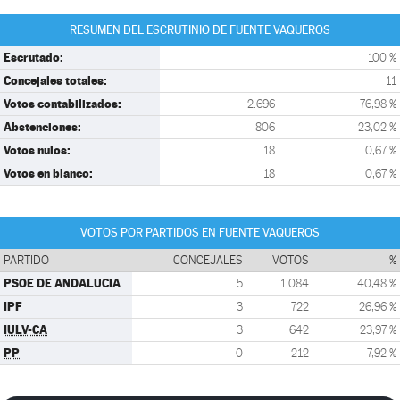
RESUMEN DEL ESCRUTINIO DE FUENTE VAQUEROS
Escrutado:
100 %
Concejales totales:
11
Votos contabilizados:
2.696
76,98 %
Abstenciones:
806
23,02 %
Votos nulos:
18
0,67 %
Votos en blanco:
18
0,67 %
VOTOS POR PARTIDOS EN FUENTE VAQUEROS
PARTIDO
CONCEJALES
VOTOS
%
PSOE DE ANDALUCIA
5
1.084
40,48 %
IPF
3
722
26,96 %
IULV-CA
3
642
23,97 %
PP
0
212
7,92 %