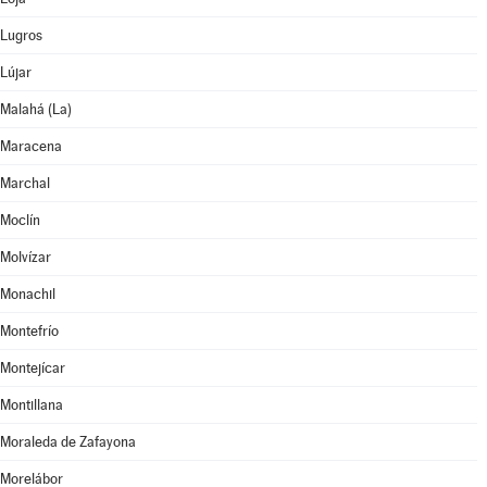
Lugros
Lújar
Malahá (La)
Maracena
Marchal
Moclín
Molvízar
Monachil
Montefrío
Montejícar
Montillana
Moraleda de Zafayona
Morelábor