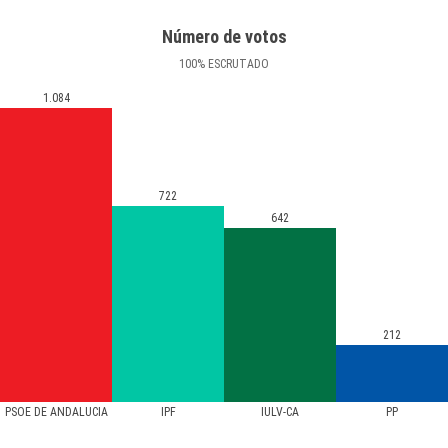
Número de votos
100
%
ESCRUTADO
1.084
722
642
212
PSOE DE ANDALUCIA
IPF
IULV-CA
PP