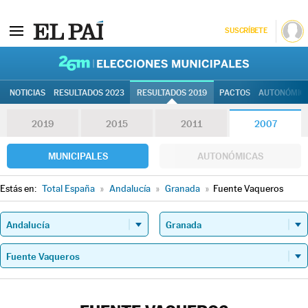
SUSCRÍBETE
26M | Elec
NOTICIAS
RESULTADOS 2023
RESULTADOS 2019
PACTOS
AUTONÓMIC
2019
2015
2011
2007
MUNICIPALES
AUTONÓMICAS
Estás en:
Total España
»
Andalucía
»
Granada
»
Fuente Vaqueros