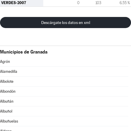
VERDES-2007
0
103
6,55 %
Descárgate los datos en xml
Municipios de Granada
Agrón
Alamedilla
Albolote
Albondón
Albuñán
Albuñol
Albuñuelas