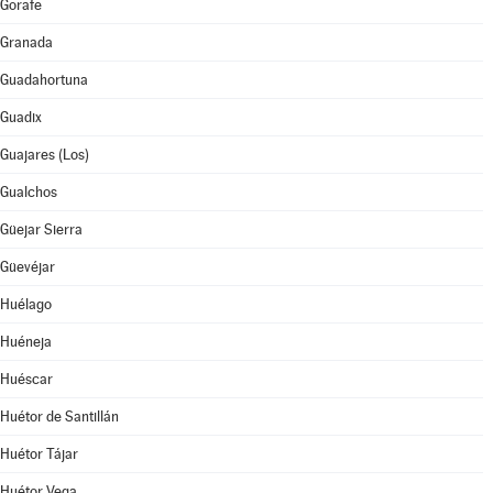
Gorafe
Granada
Guadahortuna
Guadix
Guajares (Los)
Gualchos
Güejar Sierra
Güevéjar
Huélago
Huéneja
Huéscar
Huétor de Santillán
Huétor Tájar
Huétor Vega