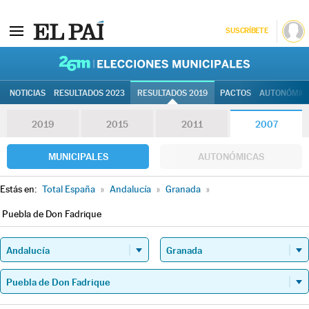
SUSCRÍBETE
26M | Elec
NOTICIAS
RESULTADOS 2023
RESULTADOS 2019
PACTOS
AUTONÓMIC
2019
2015
2011
2007
MUNICIPALES
AUTONÓMICAS
Estás en:
Total España
»
Andalucía
»
Granada
»
Puebla de Don Fadrique