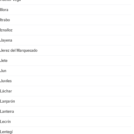
Illora
Itrabo
Iznalloz
Jayena
Jerez del Marquesado
Jete
Jun
Juviles
Láchar
Lanjarón
Lanteira
Lecrín
Lentegí