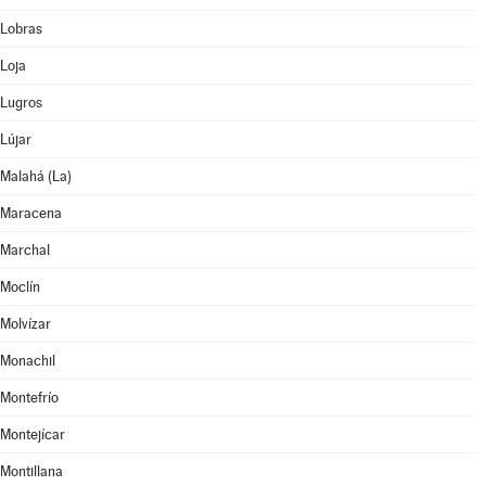
Lobras
Loja
Lugros
Lújar
Malahá (La)
Maracena
Marchal
Moclín
Molvízar
Monachil
Montefrío
Montejícar
Montillana