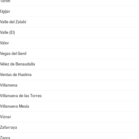
Turón
Ugíjar
Valle del Zalabí
Valle (El)
Válor
Vegas del Genil
Vélez de Benaudalla
Ventas de Huelma
Villamena
Villanueva de las Torres
Villanueva Mesía
Víznar
Zafarraya
Zagra