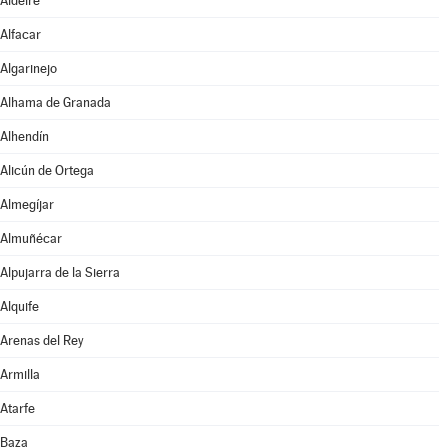
Aldeire
Alfacar
Algarinejo
Alhama de Granada
Alhendín
Alicún de Ortega
Almegíjar
Almuñécar
Alpujarra de la Sierra
Alquife
Arenas del Rey
Armilla
Atarfe
Baza