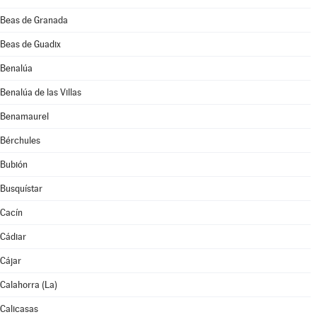
Beas de Granada
Beas de Guadix
Benalúa
Benalúa de las Villas
Benamaurel
Bérchules
Bubión
Busquístar
Cacín
Cádiar
Cájar
Calahorra (La)
Calicasas