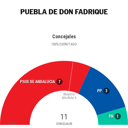
PUEBLA DE DON FADRIQUE
Concejales
100
%
ESCRUTADO
7
PSOE DE ANDALUCIA
3
PP
Mayoría
absoluta
6
11
1
PA
2007
CONCEJALES