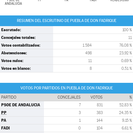
PSOE DE
PP
PA
FADI
VERDES-2007
ANDALUCIA
RESUMEN DEL ESCRUTINIO DE PUEBLA DE DON FADRIQUE
Escrutado:
100 %
Concejales totales:
11
Votos contabilizados:
1.584
76,08 %
Abstenciones:
498
23,92 %
Votos nulos:
11
0,69 %
Votos en blanco:
8
0,51 %
VOTOS POR PARTIDOS EN PUEBLA DE DON FADRIQUE
PARTIDO
CONCEJALES
VOTOS
%
PSOE DE ANDALUCIA
7
831
52,83 %
PP
3
383
24,35 %
PA
1
144
9,15 %
FADI
0
104
6,61 %