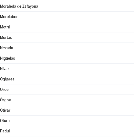
Moraleda de Zafayona
Morelábor
Motril
Murtas
Nevada
Nigüelas
Nívar
Ogíjares
Orce
Órgiva
Otívar
Otura
Padul