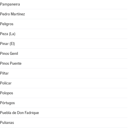
Pampaneira
Pedro Martínez
Peligros
Peza (La)
Pinar (El)
Pinos Genil
Pinos Puente
Píñar
Polícar
Polopos
Pórtugos
Puebla de Don Fadrique
Pulianas