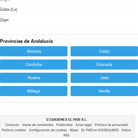
Zubia (La)
Zújar
Provincias de Andalucía
Almería
Cádiz
Córdoba
Granada
Huelva
Jaén
Málaga
Sevilla
EDICIONES EL PAÍS S.L.
©
Contacto
Venta de contenidos
Publicidad
Aviso legal
Política de privacidad
Política cookies
Configuración de cookies
Mapa
EL PAÍS en KIOSKOyMÁS
Índice
RSS