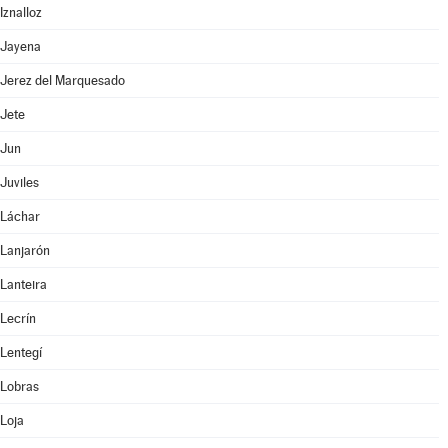
Iznalloz
Jayena
Jerez del Marquesado
Jete
Jun
Juviles
Láchar
Lanjarón
Lanteira
Lecrín
Lentegí
Lobras
Loja