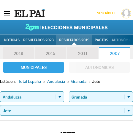
SUSCRÍBETE
26M | Elec
NOTICIAS
RESULTADOS 2023
RESULTADOS 2019
PACTOS
AUTONÓMIC
2019
2015
2011
2007
MUNICIPALES
AUTONÓMICAS
Estás en:
Total España
»
Andalucía
»
Granada
»
Jete