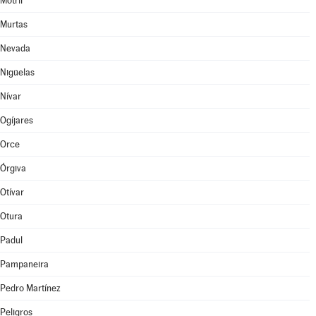
Motril
Murtas
Nevada
Nigüelas
Nívar
Ogíjares
Orce
Órgiva
Otívar
Otura
Padul
Pampaneira
Pedro Martínez
Peligros