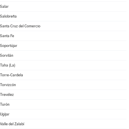
Salar
Salobreña
Santa Cruz del Comercio
Santa Fe
Soportújar
Sorvilán
Taha (La)
Torre-Cardela
Torvizcón
Trevélez
Turón
Ugíjar
Valle del Zalabí