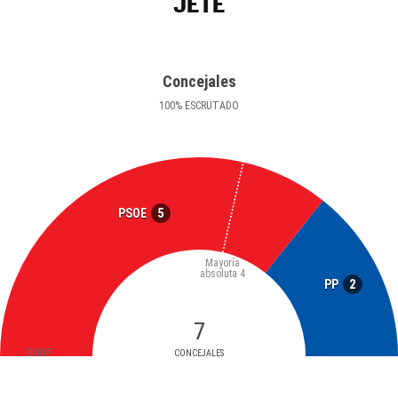
JETE
Concejales
100
%
ESCRUTADO
5
PSOE
Mayoría
absoluta
4
2
PP
7
2007
CONCEJALES