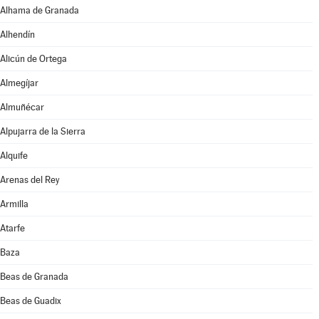
Alhama de Granada
Alhendín
Alicún de Ortega
Almegíjar
Almuñécar
Alpujarra de la Sierra
Alquife
Arenas del Rey
Armilla
Atarfe
Baza
Beas de Granada
Beas de Guadix