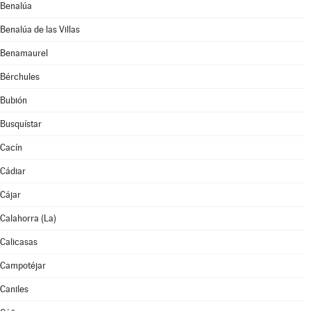
Benalúa
Benalúa de las Villas
Benamaurel
Bérchules
Bubión
Busquístar
Cacín
Cádiar
Cájar
Calahorra (La)
Calicasas
Campotéjar
Caniles