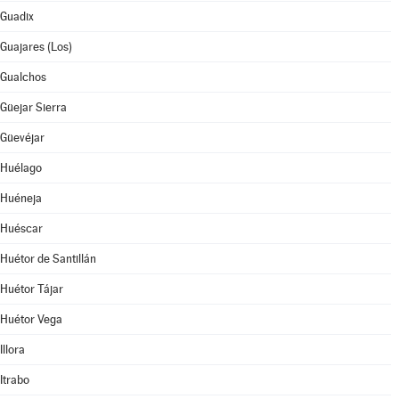
Guadix
Guajares (Los)
Gualchos
Güejar Sierra
Güevéjar
Huélago
Huéneja
Huéscar
Huétor de Santillán
Huétor Tájar
Huétor Vega
Illora
Itrabo