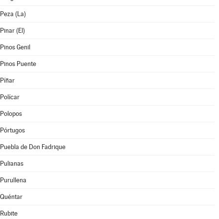
Peza (La)
Pinar (El)
Pinos Genil
Pinos Puente
Píñar
Polícar
Polopos
Pórtugos
Puebla de Don Fadrique
Pulianas
Purullena
Quéntar
Rubite