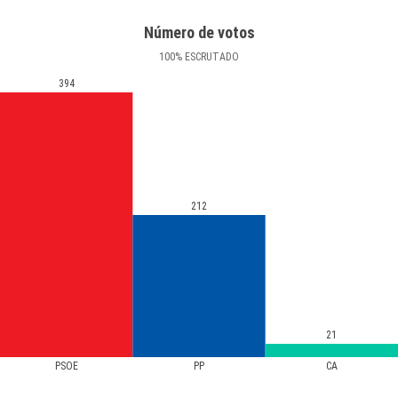
Número de votos
100
%
ESCRUTADO
394
212
21
PSOE
PP
CA