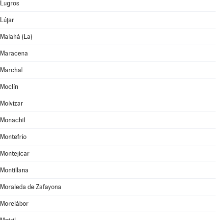
Lugros
Lújar
Malahá (La)
Maracena
Marchal
Moclín
Molvízar
Monachil
Montefrío
Montejícar
Montillana
Moraleda de Zafayona
Morelábor