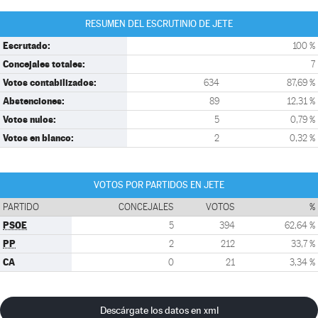
RESUMEN DEL ESCRUTINIO DE JETE
Escrutado:
100 %
Concejales totales:
7
Votos contabilizados:
634
87,69 %
Abstenciones:
89
12,31 %
Votos nulos:
5
0,79 %
Votos en blanco:
2
0,32 %
VOTOS POR PARTIDOS EN JETE
PARTIDO
CONCEJALES
VOTOS
%
PSOE
5
394
62,64 %
PP
2
212
33,7 %
CA
0
21
3,34 %
Descárgate los datos en xml