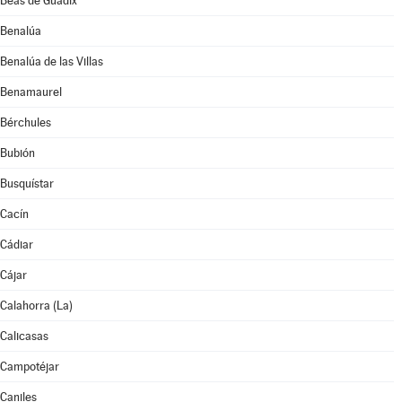
Beas de Guadix
Benalúa
Benalúa de las Villas
Benamaurel
Bérchules
Bubión
Busquístar
Cacín
Cádiar
Cájar
Calahorra (La)
Calicasas
Campotéjar
Caniles