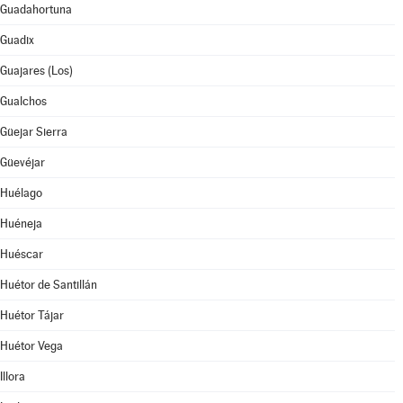
Guadahortuna
Guadix
Guajares (Los)
Gualchos
Güejar Sierra
Güevéjar
Huélago
Huéneja
Huéscar
Huétor de Santillán
Huétor Tájar
Huétor Vega
Illora