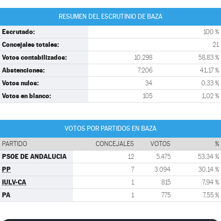
RESUMEN DEL ESCRUTINIO DE BAZA
Escrutado:
100 %
Concejales totales:
21
Votos contabilizados:
10.298
58,83 %
Abstenciones:
7.206
41,17 %
Votos nulos:
34
0,33 %
Votos en blanco:
105
1,02 %
VOTOS POR PARTIDOS EN BAZA
PARTIDO
CONCEJALES
VOTOS
%
PSOE DE ANDALUCIA
12
5.475
53,34 %
PP
7
3.094
30,14 %
IULV-CA
1
815
7,94 %
PA
1
775
7,55 %