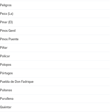
Peligros
Peza (La)
Pinar (El)
Pinos Genil
Pinos Puente
Píñar
Polícar
Polopos
Pórtugos
Puebla de Don Fadrique
Pulianas
Purullena
Quéntar