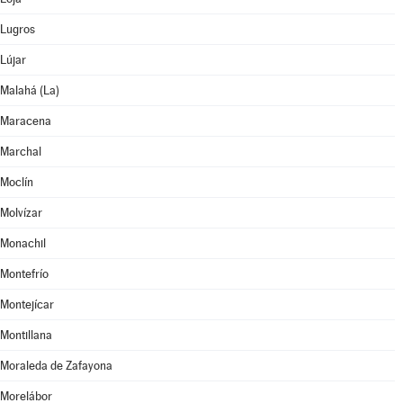
Lugros
Lújar
Malahá (La)
Maracena
Marchal
Moclín
Molvízar
Monachil
Montefrío
Montejícar
Montillana
Moraleda de Zafayona
Morelábor