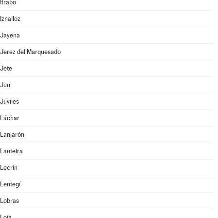
Itrabo
Iznalloz
Jayena
Jerez del Marquesado
Jete
Jun
Juviles
Láchar
Lanjarón
Lanteira
Lecrín
Lentegí
Lobras
Loja