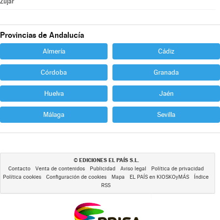
Zújar
Provincias de Andalucía
Almería
Cádiz
Córdoba
Granada
Huelva
Jaén
Málaga
Sevilla
EDICIONES EL PAÍS S.L.
©
Contacto
Venta de contenidos
Publicidad
Aviso legal
Política de privacidad
Política cookies
Configuración de cookies
Mapa
EL PAÍS en KIOSKOyMÁS
Índice
RSS