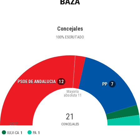
BAZA
Concejales
100
%
ESCRUTADO
12
PSOE DE ANDALUCIA
7
PP
Mayoría
absoluta
11
21
2007
CONCEJALES
IULV-CA
1
PA
1