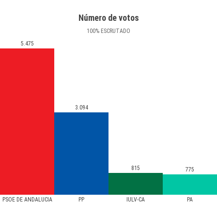
Número de votos
100
%
ESCRUTADO
5.475
3.094
815
775
PSOE DE ANDALUCIA
PP
IULV-CA
PA