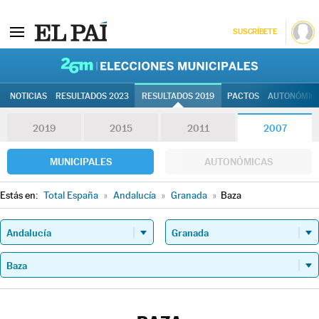
SUSCRÍBETE
26M | Elec
NOTICIAS
RESULTADOS 2023
RESULTADOS 2019
PACTOS
AUTONÓMIC
2019
2015
2011
2007
MUNICIPALES
AUTONÓMICAS
Estás en:
Total España
»
Andalucía
»
Granada
»
Baza