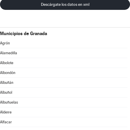
Descárgate los datos en xml
Municipios de Granada
Agrón
Alamedilla
Albolote
Albondón
Albuñán
Albuñol
Albuñuelas
Aldeire
Alfacar