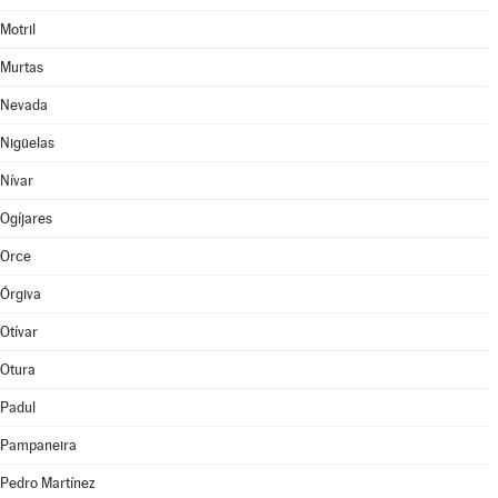
Motril
Murtas
Nevada
Nigüelas
Nívar
Ogíjares
Orce
Órgiva
Otívar
Otura
Padul
Pampaneira
Pedro Martínez