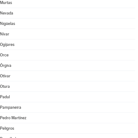
Murtas
Nevada
Nigüelas
Nívar
Ogíjares
Orce
Órgiva
Otívar
Otura
Padul
Pampaneira
Pedro Martínez
Peligros