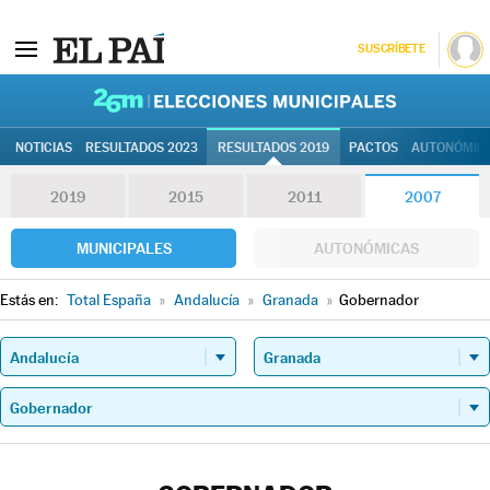
SUSCRÍBETE
26M | Elec
NOTICIAS
RESULTADOS 2023
RESULTADOS 2019
PACTOS
AUTONÓMIC
2019
2015
2011
2007
MUNICIPALES
AUTONÓMICAS
Estás en:
Total España
»
Andalucía
»
Granada
»
Gobernador