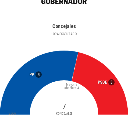
GOBERNADOR
Concejales
100
%
ESCRUTADO
4
PP
3
PSOE
Mayoría
absoluta
4
7
2007
CONCEJALES