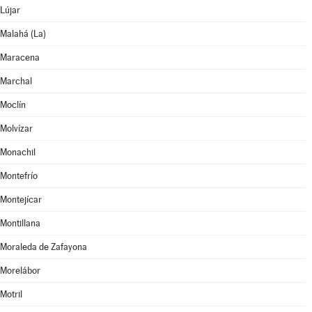
Lújar
Malahá (La)
Maracena
Marchal
Moclín
Molvízar
Monachil
Montefrío
Montejícar
Montillana
Moraleda de Zafayona
Morelábor
Motril