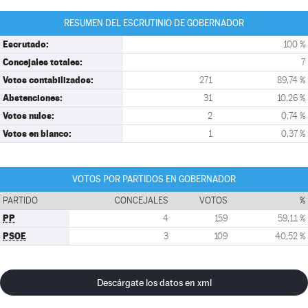
RESUMEN DEL ESCRUTINIO DE GOBERNADOR
Escrutado:
100 %
Concejales totales:
7
Votos contabilizados:
271
89,74 %
Abstenciones:
31
10,26 %
Votos nulos:
2
0,74 %
Votos en blanco:
1
0,37 %
VOTOS POR PARTIDOS EN GOBERNADOR
PARTIDO
CONCEJALES
VOTOS
%
PP
4
159
59,11 %
PSOE
3
109
40,52 %
Descárgate los datos en xml