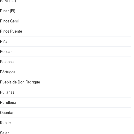
Peza (La)
Pinar (El)
Pinos Genil
Pinos Puente
Píñar
Polícar
Polopos
Pórtugos
Puebla de Don Fadrique
Pulianas
Purullena
Quéntar
Rubite
Salar