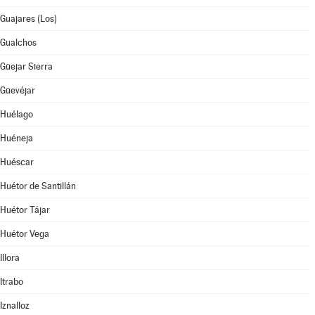
Guajares (Los)
Gualchos
Güejar Sierra
Güevéjar
Huélago
Huéneja
Huéscar
Huétor de Santillán
Huétor Tájar
Huétor Vega
Illora
Itrabo
Iznalloz