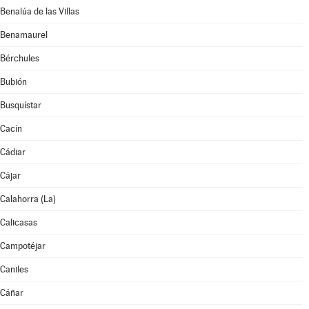
Benalúa de las Villas
Benamaurel
Bérchules
Bubión
Busquístar
Cacín
Cádiar
Cájar
Calahorra (La)
Calicasas
Campotéjar
Caniles
Cáñar