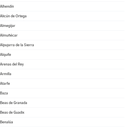
Alhendín
Alicún de Ortega
Almegíjar
Almuñécar
Alpujarra de la Sierra
Alquife
Arenas del Rey
Armilla
Atarfe
Baza
Beas de Granada
Beas de Guadix
Benalúa