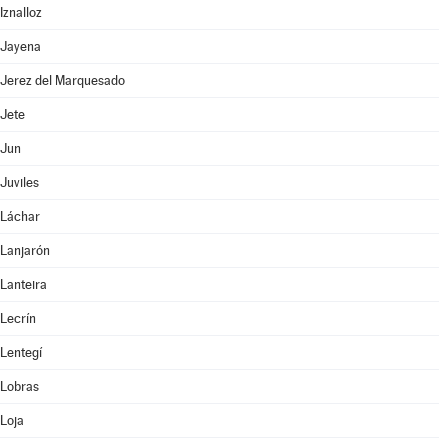
Iznalloz
Jayena
Jerez del Marquesado
Jete
Jun
Juviles
Láchar
Lanjarón
Lanteira
Lecrín
Lentegí
Lobras
Loja