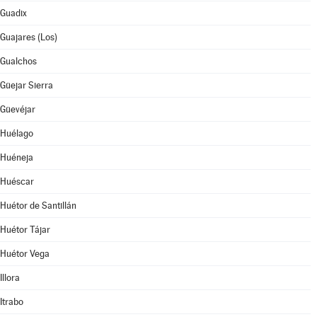
Guadix
Guajares (Los)
Gualchos
Güejar Sierra
Güevéjar
Huélago
Huéneja
Huéscar
Huétor de Santillán
Huétor Tájar
Huétor Vega
Illora
Itrabo