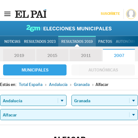
SUSCRÍBETE
26M | Elec
NOTICIAS
RESULTADOS 2023
RESULTADOS 2019
PACTOS
AUTONÓMIC
2019
2015
2011
2007
MUNICIPALES
AUTONÓMICAS
Estás en:
Total España
»
Andalucía
»
Granada
»
Alfacar