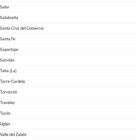
Salar
Salobreña
Santa Cruz del Comercio
Santa Fe
Soportújar
Sorvilán
Taha (La)
Torre-Cardela
Torvizcón
Trevélez
Turón
Ugíjar
Valle del Zalabí