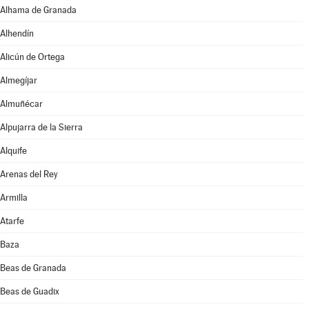
Alhama de Granada
Alhendín
Alicún de Ortega
Almegíjar
Almuñécar
Alpujarra de la Sierra
Alquife
Arenas del Rey
Armilla
Atarfe
Baza
Beas de Granada
Beas de Guadix