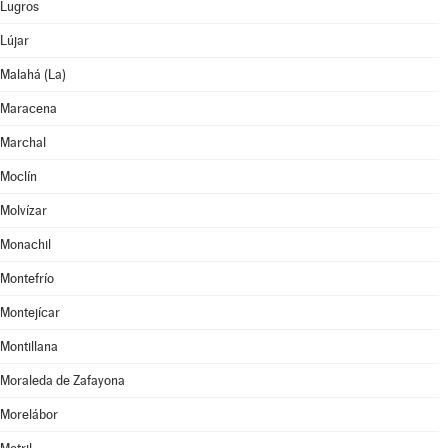
Lugros
Lújar
Malahá (La)
Maracena
Marchal
Moclín
Molvízar
Monachil
Montefrío
Montejícar
Montillana
Moraleda de Zafayona
Morelábor