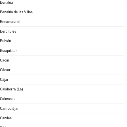
Benalúa
Benalúa de las Villas
Benamaurel
Bérchules
Bubión
Busquístar
Cacín
Cádiar
Cájar
Calahorra (La)
Calicasas
Campotéjar
Caniles