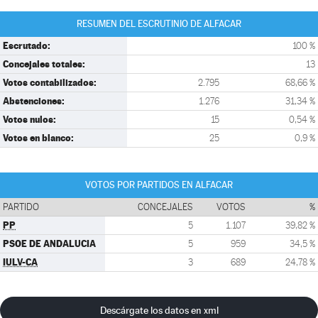
RESUMEN DEL ESCRUTINIO DE ALFACAR
Escrutado:
100 %
Concejales totales:
13
Votos contabilizados:
2.795
68,66 %
Abstenciones:
1.276
31,34 %
Votos nulos:
15
0,54 %
Votos en blanco:
25
0,9 %
VOTOS POR PARTIDOS EN ALFACAR
PARTIDO
CONCEJALES
VOTOS
%
PP
5
1.107
39,82 %
PSOE DE ANDALUCIA
5
959
34,5 %
IULV-CA
3
689
24,78 %
Descárgate los datos en xml