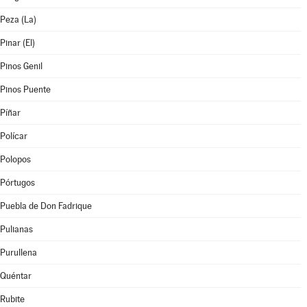
Peza (La)
Pinar (El)
Pinos Genil
Pinos Puente
Píñar
Polícar
Polopos
Pórtugos
Puebla de Don Fadrique
Pulianas
Purullena
Quéntar
Rubite