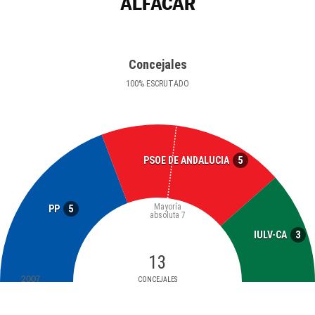
ALFACAR
Concejales
100
%
ESCRUTADO
5
PSOE DE ANDALUCIA
Mayoría
5
PP
absoluta
7
3
IULV-CA
13
2007
CONCEJALES