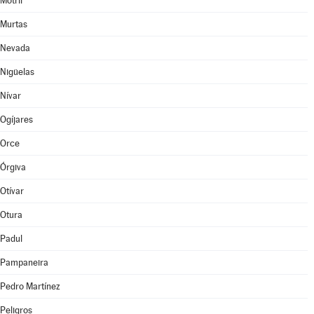
Motril
Murtas
Nevada
Nigüelas
Nívar
Ogíjares
Orce
Órgiva
Otívar
Otura
Padul
Pampaneira
Pedro Martínez
Peligros