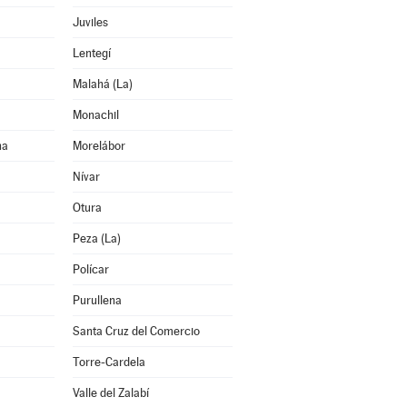
Juviles
Lentegí
Malahá (La)
Monachil
na
Morelábor
Nívar
Otura
Peza (La)
Polícar
Purullena
Santa Cruz del Comercio
Torre-Cardela
Valle del Zalabí