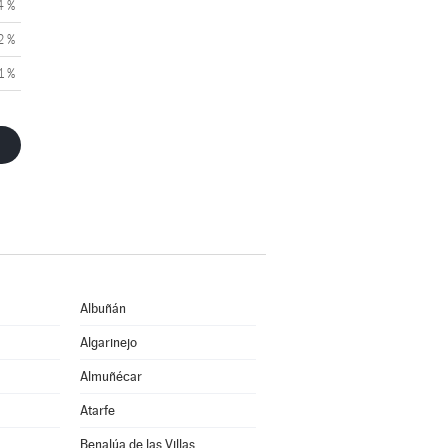
4 %
2 %
1 %
Albuñán
Algarinejo
Almuñécar
Atarfe
Benalúa de las Villas