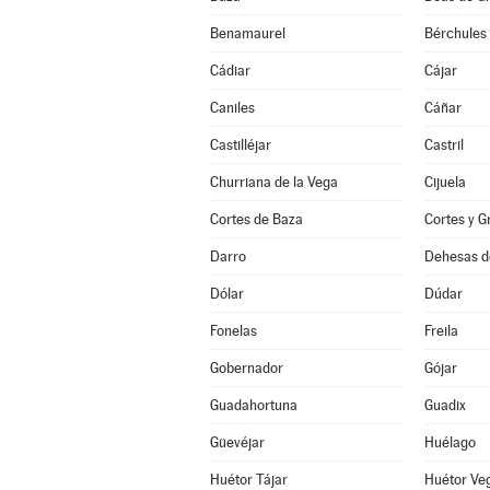
Benamaurel
Bérchules
Cádiar
Cájar
Caniles
Cáñar
Castilléjar
Castril
Churriana de la Vega
Cijuela
Cortes de Baza
Cortes y G
Darro
Dehesas d
Dólar
Dúdar
Fonelas
Freila
Gobernador
Gójar
Guadahortuna
Guadix
Güevéjar
Huélago
Huétor Tájar
Huétor Ve