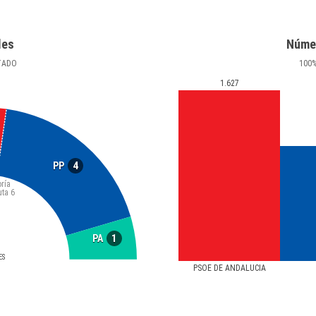
les
Núme
TADO
100
1.627
4
PP
ría
uta
6
1
PA
ES
PSOE DE ANDALUCIA