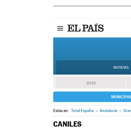
NOTICIAS
2019
MUNICIPA
Estás en:
Total España
»
Andalucía
»
Gra
CANILES