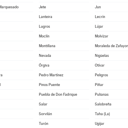
 Marquesado
Jete
Jun
Lanteira
Lecrín
Lugros
Lújar
Moclín
Molvízar
Montillana
Moraleda de Zafayo
Nevada
Nigüelas
Órgiva
Otívar
ra
Pedro Martínez
Peligros
l
Pinos Puente
Píñar
Puebla de Don Fadrique
Pulianas
Salar
Salobreña
Sorvilán
Taha (La)
Turón
Ugíjar