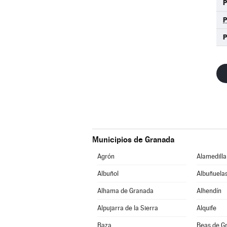
P
Municipios de Granada
Agrón
Alamedilla
Albuñol
Albuñuela
Alhama de Granada
Alhendín
Alpujarra de la Sierra
Alquife
Baza
Beas de G