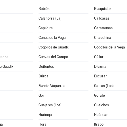
Bubión
Busquístar
Calahorra (La)
Calicasas
Capileira
Carataunas
Cenes de la Vega
Chauchina
Cogollos de Guadix
Cogollos de la Vega
raena
Cuevas del Campo
Cúllar
e Guadix
Deifontes
Diezma
Dúrcal
Escúzar
Fuente Vaqueros
Gabias (Las)
Gor
Gorafe
Guajares (Los)
Gualchos
Huéneja
Huéscar
ga
Illora
Itrabo