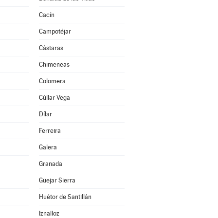
Cacín
Campotéjar
Cástaras
Chimeneas
Colomera
Cúllar Vega
Dílar
Ferreira
Galera
Granada
Güejar Sierra
Huétor de Santillán
Iznalloz