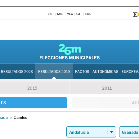
ESP
AME
MEX
CAT
ENG
RESULTADOS 2023
RESULTADOS 2019
PACTOS
AUTONÓMICAS
EUROPEA
2015
2011
LES
AU
nada
»
Caniles