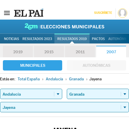
SUSCRÍBETE
26M | Elec
NOTICIAS
RESULTADOS 2023
RESULTADOS 2019
PACTOS
AUTONÓMIC
2019
2015
2011
2007
MUNICIPALES
AUTONÓMICAS
Estás en:
Total España
»
Andalucía
»
Granada
»
Jayena