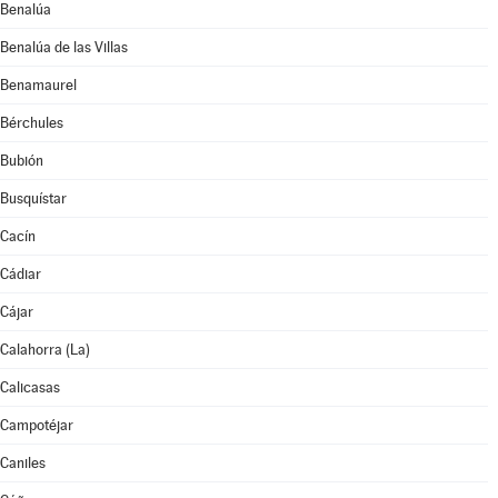
Benalúa
Benalúa de las Villas
Benamaurel
Bérchules
Bubión
Busquístar
Cacín
Cádiar
Cájar
Calahorra (La)
Calicasas
Campotéjar
Caniles