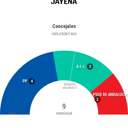
JAYENA
Concejales
100
%
ESCRUTADO
3
A.I.J.
4
PP
Mayoría
absoluta
5
PSOE DE ANDALUCIA
2
9
2007
CONCEJALES