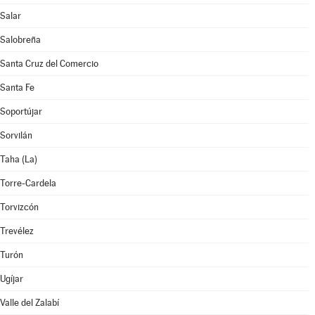
Salar
Salobreña
Santa Cruz del Comercio
Santa Fe
Soportújar
Sorvilán
Taha (La)
Torre-Cardela
Torvizcón
Trevélez
Turón
Ugíjar
Valle del Zalabí