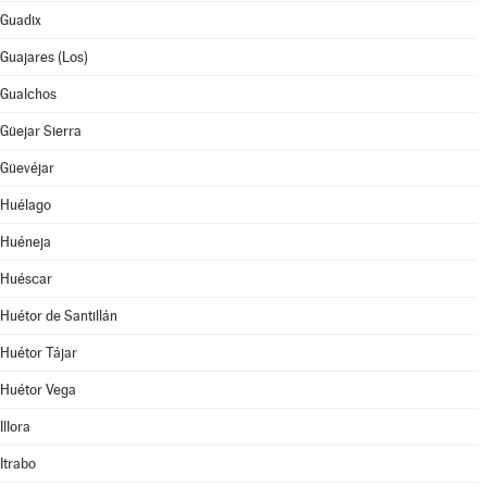
Guadix
Guajares (Los)
Gualchos
Güejar Sierra
Güevéjar
Huélago
Huéneja
Huéscar
Huétor de Santillán
Huétor Tájar
Huétor Vega
Illora
Itrabo