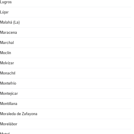
Lugros
Lújar
Malahá (La)
Maracena
Marchal
Moclín
Molvízar
Monachil
Montefrío
Montejícar
Montillana
Moraleda de Zafayona
Morelábor