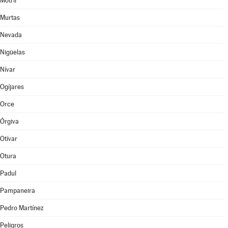
Motril
Murtas
Nevada
Nigüelas
Nívar
Ogíjares
Orce
Órgiva
Otívar
Otura
Padul
Pampaneira
Pedro Martínez
Peligros