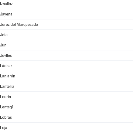
Iznalloz
Jayena
Jerez del Marquesado
Jete
Jun
Juviles
Láchar
Lanjarón
Lanteira
Lecrín
Lentegí
Lobras
Loja