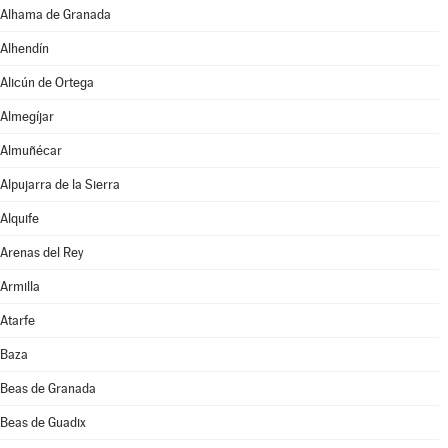
Alhama de Granada
Alhendín
Alicún de Ortega
Almegíjar
Almuñécar
Alpujarra de la Sierra
Alquife
Arenas del Rey
Armilla
Atarfe
Baza
Beas de Granada
Beas de Guadix