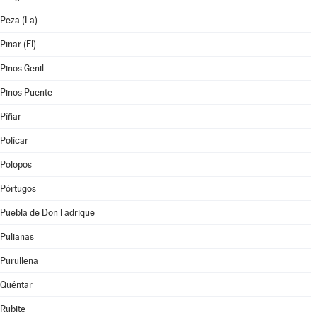
Peza (La)
Pinar (El)
Pinos Genil
Pinos Puente
Píñar
Polícar
Polopos
Pórtugos
Puebla de Don Fadrique
Pulianas
Purullena
Quéntar
Rubite