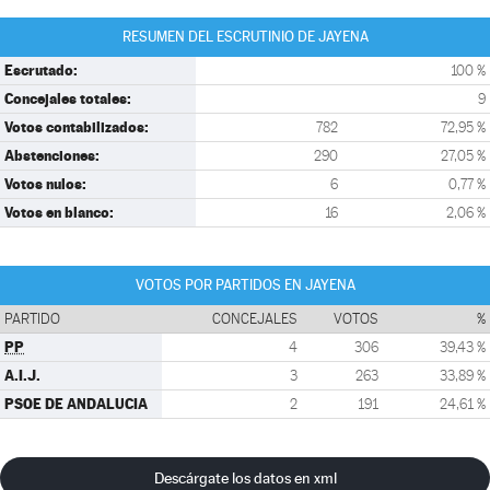
RESUMEN DEL ESCRUTINIO DE JAYENA
Escrutado:
100 %
Concejales totales:
9
Votos contabilizados:
782
72,95 %
Abstenciones:
290
27,05 %
Votos nulos:
6
0,77 %
Votos en blanco:
16
2,06 %
VOTOS POR PARTIDOS EN JAYENA
PARTIDO
CONCEJALES
VOTOS
%
PP
4
306
39,43 %
A.I.J.
3
263
33,89 %
PSOE DE ANDALUCIA
2
191
24,61 %
Descárgate los datos en xml