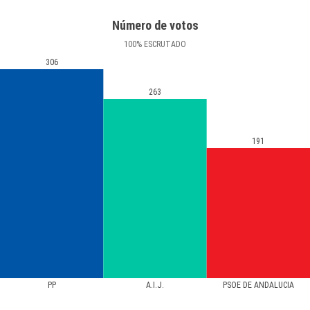
Número de votos
100
%
ESCRUTADO
306
263
191
PP
A.I.J.
PSOE DE ANDALUCIA