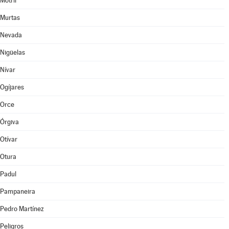
Motril
Murtas
Nevada
Nigüelas
Nívar
Ogíjares
Orce
Órgiva
Otívar
Otura
Padul
Pampaneira
Pedro Martínez
Peligros