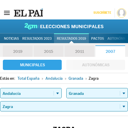
SUSCRÍBETE
26M | Elec
NOTICIAS
RESULTADOS 2023
RESULTADOS 2019
PACTOS
AUTONÓMIC
2019
2015
2011
2007
MUNICIPALES
AUTONÓMICAS
Estás en:
Total España
»
Andalucía
»
Granada
»
Zagra