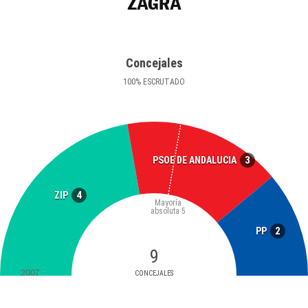
ZAGRA
Concejales
100
%
ESCRUTADO
3
PSOE DE ANDALUCIA
4
ZIP
Mayoría
absoluta
5
2
PP
9
2007
CONCEJALES