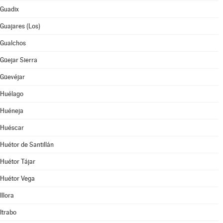
Guadix
Guajares (Los)
Gualchos
Güejar Sierra
Güevéjar
Huélago
Huéneja
Huéscar
Huétor de Santillán
Huétor Tájar
Huétor Vega
Illora
Itrabo