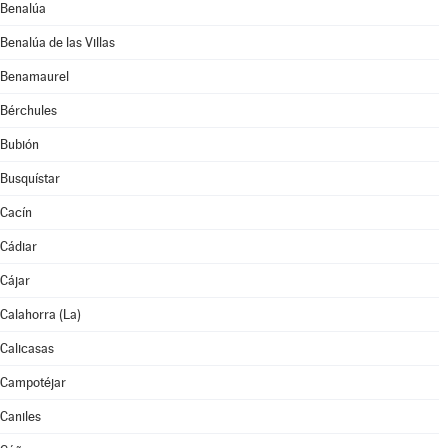
Benalúa
Benalúa de las Villas
Benamaurel
Bérchules
Bubión
Busquístar
Cacín
Cádiar
Cájar
Calahorra (La)
Calicasas
Campotéjar
Caniles