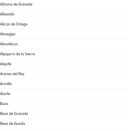
Alhama de Granada
Alhendín
Alicún de Ortega
Almegíjar
Almuñécar
Alpujarra de la Sierra
Alquife
Arenas del Rey
Armilla
Atarfe
Baza
Beas de Granada
Beas de Guadix