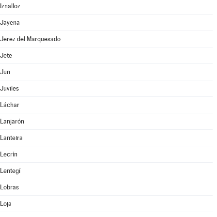
Iznalloz
Jayena
Jerez del Marquesado
Jete
Jun
Juviles
Láchar
Lanjarón
Lanteira
Lecrín
Lentegí
Lobras
Loja