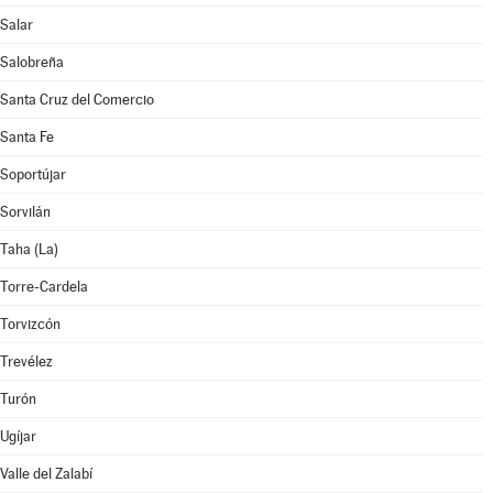
Salar
Salobreña
Santa Cruz del Comercio
Santa Fe
Soportújar
Sorvilán
Taha (La)
Torre-Cardela
Torvizcón
Trevélez
Turón
Ugíjar
Valle del Zalabí