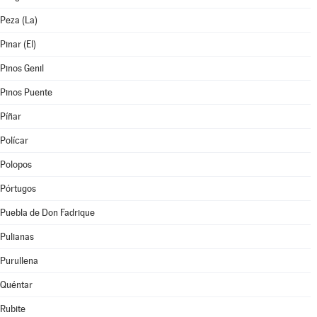
Peza (La)
Pinar (El)
Pinos Genil
Pinos Puente
Píñar
Polícar
Polopos
Pórtugos
Puebla de Don Fadrique
Pulianas
Purullena
Quéntar
Rubite