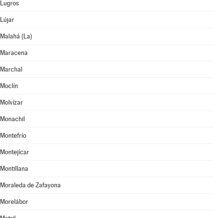
Lugros
Lújar
Malahá (La)
Maracena
Marchal
Moclín
Molvízar
Monachil
Montefrío
Montejícar
Montillana
Moraleda de Zafayona
Morelábor