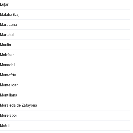
Lújar
Malahá (La)
Maracena
Marchal
Moclín
Molvízar
Monachil
Montefrío
Montejícar
Montillana
Moraleda de Zafayona
Morelábor
Motril