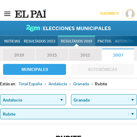
SUSCRÍBETE
26M | Elec
NOTICIAS
RESULTADOS 2023
RESULTADOS 2019
PACTOS
AUTONÓMIC
2019
2015
2011
2007
MUNICIPALES
AUTONÓMICAS
Estás en:
Total España
»
Andalucía
»
Granada
»
Rubite