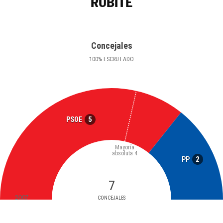
RUBITE
Concejales
100
%
ESCRUTADO
5
PSOE
Mayoría
absoluta
4
2
PP
7
2007
CONCEJALES