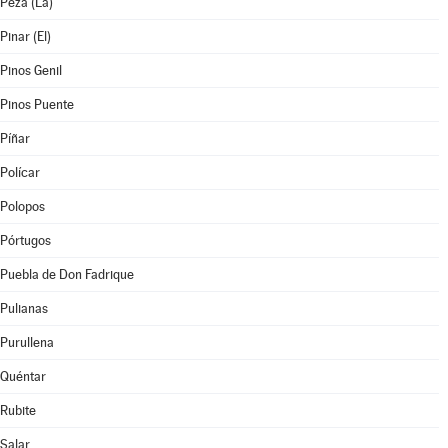
Peza (La)
Pinar (El)
Pinos Genil
Pinos Puente
Píñar
Polícar
Polopos
Pórtugos
Puebla de Don Fadrique
Pulianas
Purullena
Quéntar
Rubite
Salar