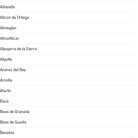
Alhendín
Alicún de Ortega
Almegíjar
Almuñécar
Alpujarra de la Sierra
Alquife
Arenas del Rey
Armilla
Atarfe
Baza
Beas de Granada
Beas de Guadix
Benalúa