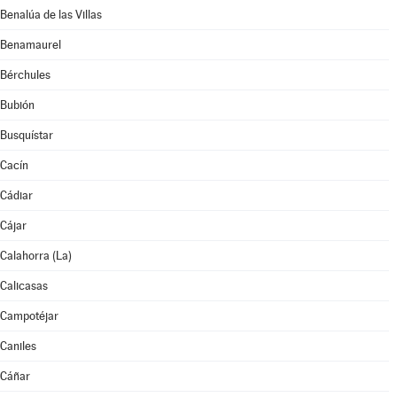
Benalúa de las Villas
Benamaurel
Bérchules
Bubión
Busquístar
Cacín
Cádiar
Cájar
Calahorra (La)
Calicasas
Campotéjar
Caniles
Cáñar