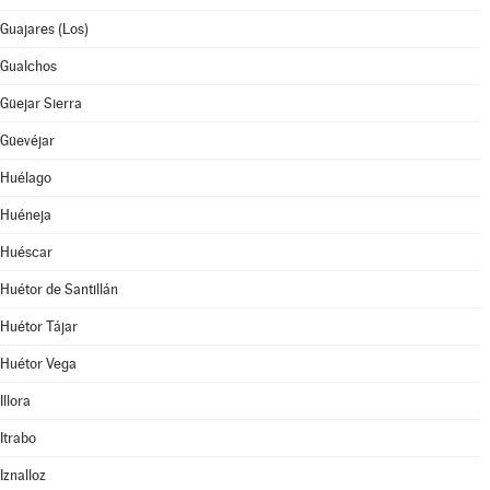
Guajares (Los)
Gualchos
Güejar Sierra
Güevéjar
Huélago
Huéneja
Huéscar
Huétor de Santillán
Huétor Tájar
Huétor Vega
Illora
Itrabo
Iznalloz