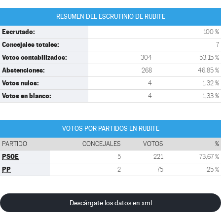
RESUMEN DEL ESCRUTINIO DE RUBITE
Escrutado:
100 %
Concejales totales:
7
Votos contabilizados:
304
53,15 %
Abstenciones:
268
46,85 %
Votos nulos:
4
1,32 %
Votos en blanco:
4
1,33 %
VOTOS POR PARTIDOS EN RUBITE
PARTIDO
CONCEJALES
VOTOS
%
PSOE
5
221
73,67 %
PP
2
75
25 %
Descárgate los datos en xml