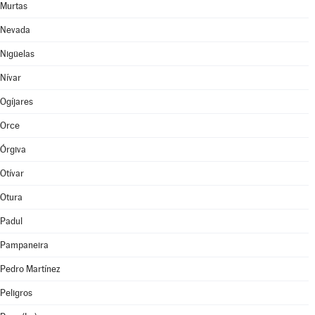
Murtas
Nevada
Nigüelas
Nívar
Ogíjares
Orce
Órgiva
Otívar
Otura
Padul
Pampaneira
Pedro Martínez
Peligros