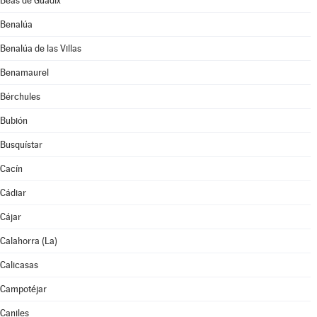
Beas de Guadix
Benalúa
Benalúa de las Villas
Benamaurel
Bérchules
Bubión
Busquístar
Cacín
Cádiar
Cájar
Calahorra (La)
Calicasas
Campotéjar
Caniles