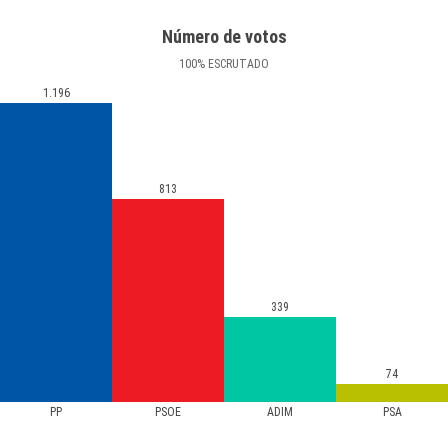
Número de votos
100
%
ESCRUTADO
1.196
813
339
74
PP
PSOE
ADIM
PSA