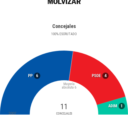
MOLVÍZAR
Concejales
100
%
ESCRUTADO
6
4
PP
PSOE
Mayoría
absoluta
6
11
1
ADIM
2007
CONCEJALES