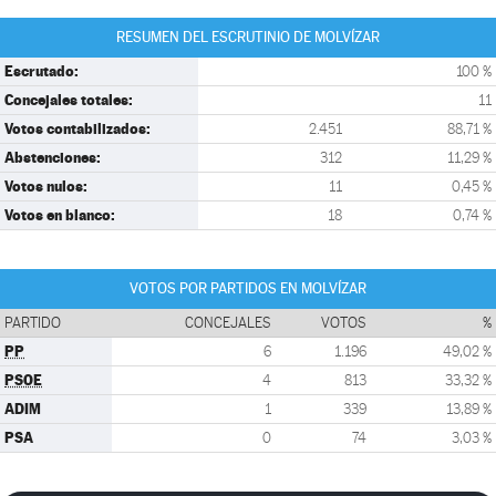
RESUMEN DEL ESCRUTINIO DE MOLVÍZAR
Escrutado:
100 %
Concejales totales:
11
Votos contabilizados:
2.451
88,71 %
Abstenciones:
312
11,29 %
Votos nulos:
11
0,45 %
Votos en blanco:
18
0,74 %
VOTOS POR PARTIDOS EN MOLVÍZAR
PARTIDO
CONCEJALES
VOTOS
%
PP
6
1.196
49,02 %
PSOE
4
813
33,32 %
ADIM
1
339
13,89 %
PSA
0
74
3,03 %