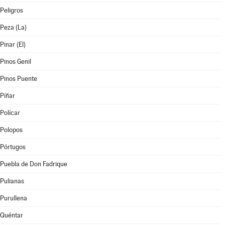
Peligros
Peza (La)
Pinar (El)
Pinos Genil
Pinos Puente
Píñar
Polícar
Polopos
Pórtugos
Puebla de Don Fadrique
Pulianas
Purullena
Quéntar