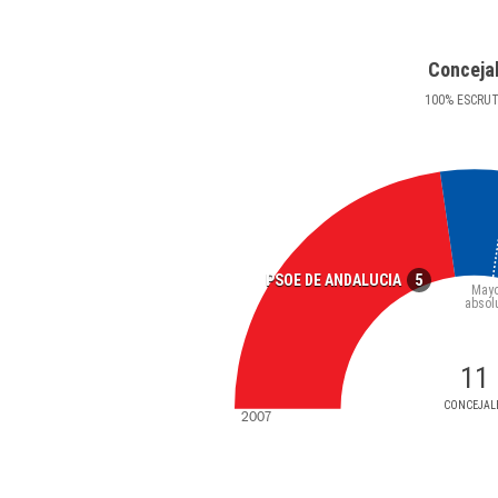
Conceja
100
%
ESCRU
5
PSOE DE ANDALUCIA
Mayo
absol
11
CONCEJAL
2007