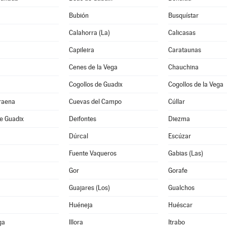
Bubión
Busquístar
Calahorra (La)
Calicasas
Capileira
Carataunas
Cenes de la Vega
Chauchina
Cogollos de Guadix
Cogollos de la Vega
raena
Cuevas del Campo
Cúllar
e Guadix
Deifontes
Diezma
Dúrcal
Escúzar
Fuente Vaqueros
Gabias (Las)
Gor
Gorafe
Guajares (Los)
Gualchos
Huéneja
Huéscar
ga
Illora
Itrabo