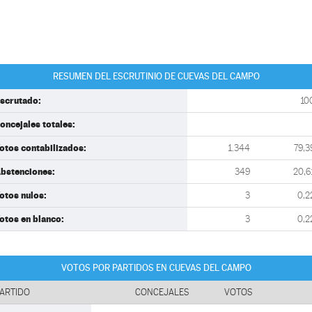
RESUMEN DEL ESCRUTINIO DE CUEVAS DEL CAMPO
scrutado:
10
oncejales totales:
otos contabilizados:
1.344
79,3
bstenciones:
349
20,6
otos nulos:
3
0,2
otos en blanco:
3
0,2
VOTOS POR PARTIDOS EN CUEVAS DEL CAMPO
ARTIDO
CONCEJALES
VOTOS