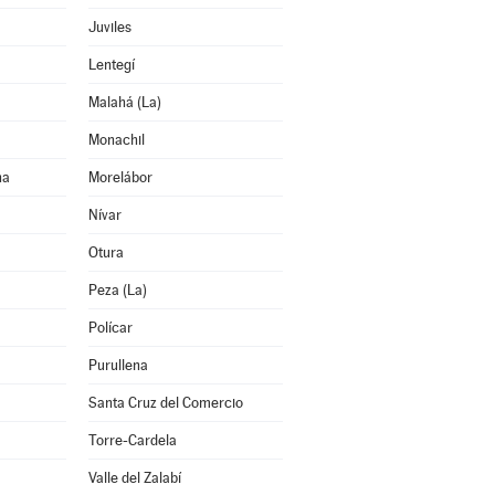
Juviles
Lentegí
Malahá (La)
Monachil
na
Morelábor
Nívar
Otura
Peza (La)
Polícar
Purullena
Santa Cruz del Comercio
Torre-Cardela
Valle del Zalabí