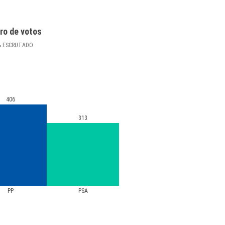
ro de votos
%
ESCRUTADO
406
313
PP
PSA