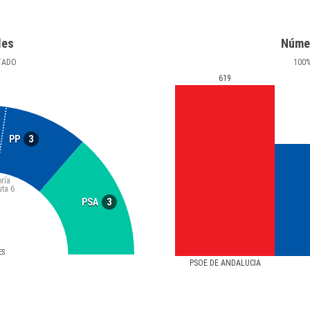
les
Núme
TADO
100
619
3
PP
ría
uta
6
3
PSA
ES
PSOE DE ANDALUCIA