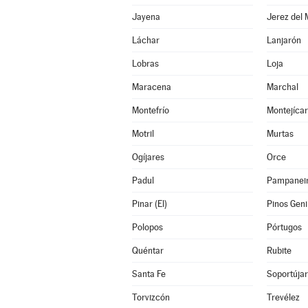
Jayena
Jerez del
Láchar
Lanjarón
Lobras
Loja
Maracena
Marchal
Montefrío
Montejícar
Motril
Murtas
Ogíjares
Orce
Padul
Pampanei
Pinar (El)
Pinos Geni
Polopos
Pórtugos
Quéntar
Rubite
Santa Fe
Soportújar
Torvizcón
Trevélez