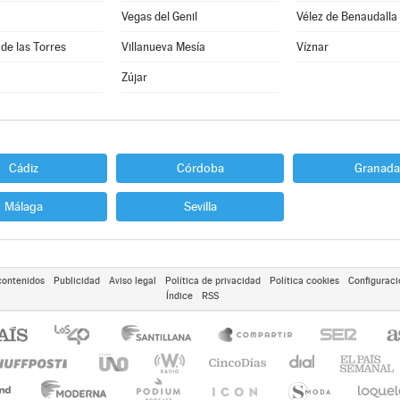
Vegas del Genil
Vélez de Benaudalla
 de las Torres
Villanueva Mesía
Víznar
Zújar
Cádiz
Córdoba
Granada
Málaga
Sevilla
contenidos
Publicidad
Aviso legal
Política de privacidad
Política cookies
Configuraci
Índice
RSS