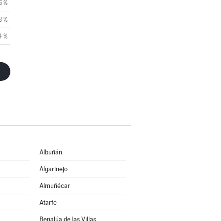
6 %
8 %
4 %
Albuñán
Algarinejo
Almuñécar
Atarfe
Benalúa de las Villas