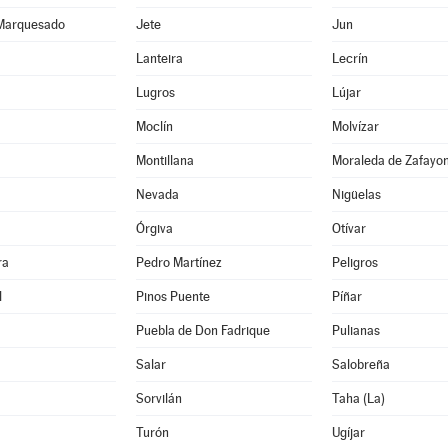
 Marquesado
Jete
Jun
Lanteira
Lecrín
Lugros
Lújar
Moclín
Molvízar
Montillana
Moraleda de Zafayo
Nevada
Nigüelas
Órgiva
Otívar
ra
Pedro Martínez
Peligros
l
Pinos Puente
Píñar
Puebla de Don Fadrique
Pulianas
Salar
Salobreña
Sorvilán
Taha (La)
Turón
Ugíjar