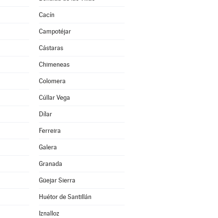
Cacín
Campotéjar
Cástaras
Chimeneas
Colomera
Cúllar Vega
Dílar
Ferreira
Galera
Granada
Güejar Sierra
Huétor de Santillán
Iznalloz