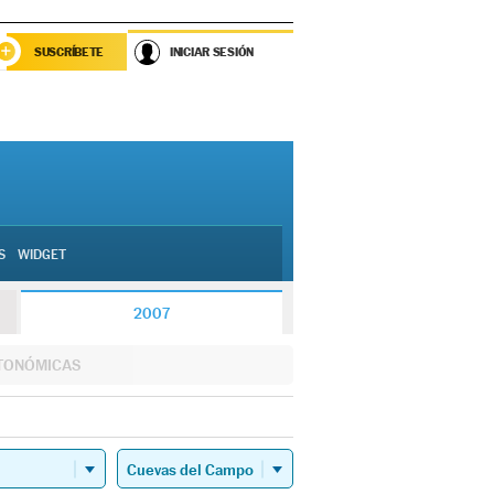
SUSCRÍBETE
INICIAR SESIÓN
S
WIDGET
2007
TONÓMICAS