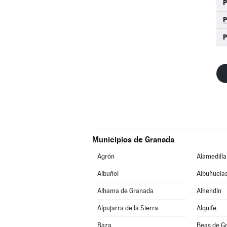
P
Municipios de Granada
Agrón
Alamedilla
Albuñol
Albuñuela
Alhama de Granada
Alhendín
Alpujarra de la Sierra
Alquife
Baza
Beas de G