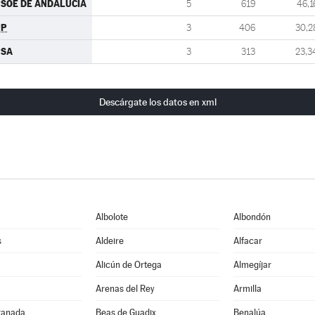
SOE DE ANDALUCIA
5
619
46,1
PP
3
406
30,2
PSA
3
313
23,3
Descárgate los datos en xml
Albolote
Albondón
s
Aldeire
Alfacar
Alicún de Ortega
Almegíjar
Arenas del Rey
Armilla
ranada
Beas de Guadix
Benalúa