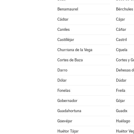
Benamaurel
Bérchules
Cádiar
Cájar
Caniles
Cáñar
Castilléjar
Castril
Churriana de la Vega
Cijuela
Cortes de Baza
Cortes y G
Darro
Dehesas d
Dólar
Dúdar
Fonelas
Freila
Gobernador
Gójar
Guadahortuna
Guadix
Güevéjar
Huélago
Huétor Tájar
Huétor Ve