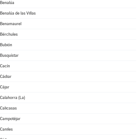
Benalúa
Benalúa de las Villas
Benamaurel
Bérchules
Bubión
Busquístar
Cacín
Cádiar
Cájar
Calahorra (La)
Calicasas
Campotéjar
Caniles