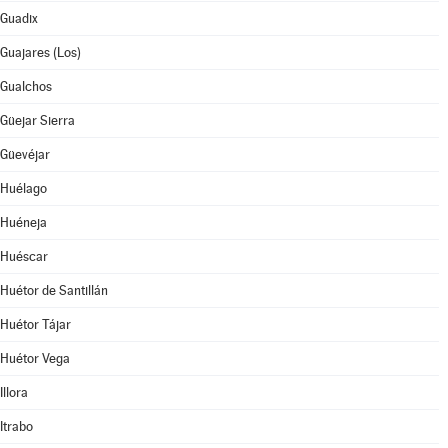
Guadix
Guajares (Los)
Gualchos
Güejar Sierra
Güevéjar
Huélago
Huéneja
Huéscar
Huétor de Santillán
Huétor Tájar
Huétor Vega
Illora
Itrabo