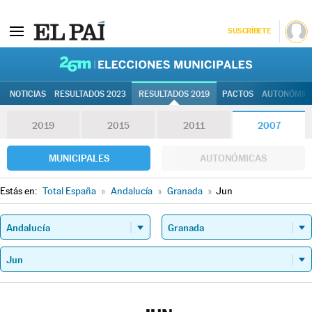
SUSCRÍBETE
26M | Elec
NOTICIAS
RESULTADOS 2023
RESULTADOS 2019
PACTOS
AUTONÓMIC
2019
2015
2011
2007
MUNICIPALES
AUTONÓMICAS
Estás en:
Total España
»
Andalucía
»
Granada
»
Jun