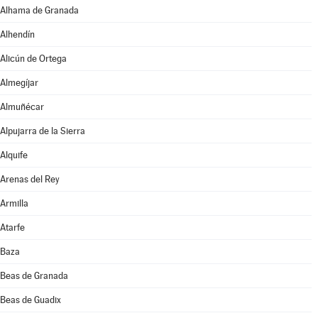
Alhama de Granada
Alhendín
Alicún de Ortega
Almegíjar
Almuñécar
Alpujarra de la Sierra
Alquife
Arenas del Rey
Armilla
Atarfe
Baza
Beas de Granada
Beas de Guadix