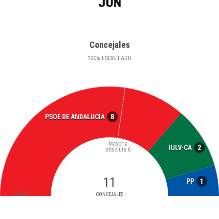
JUN
Concejales
100
%
ESCRUTADO
8
PSOE DE ANDALUCIA
Mayoría
2
IULV-CA
absoluta
6
11
1
PP
2007
CONCEJALES