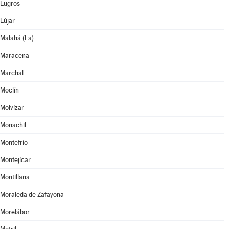
Lugros
Lújar
Malahá (La)
Maracena
Marchal
Moclín
Molvízar
Monachil
Montefrío
Montejícar
Montillana
Moraleda de Zafayona
Morelábor