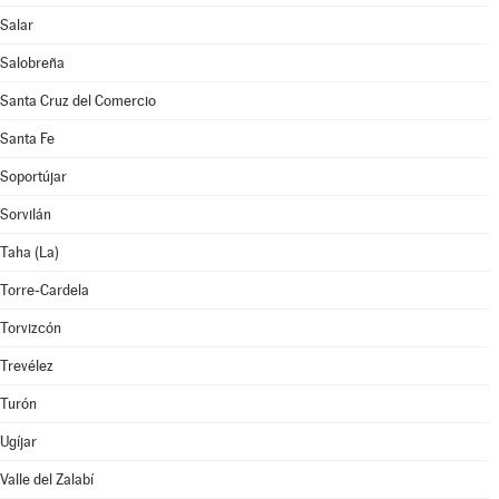
Salar
Salobreña
Santa Cruz del Comercio
Santa Fe
Soportújar
Sorvilán
Taha (La)
Torre-Cardela
Torvizcón
Trevélez
Turón
Ugíjar
Valle del Zalabí