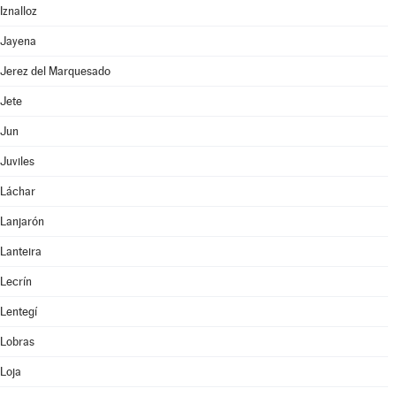
Iznalloz
Jayena
Jerez del Marquesado
Jete
Jun
Juviles
Láchar
Lanjarón
Lanteira
Lecrín
Lentegí
Lobras
Loja