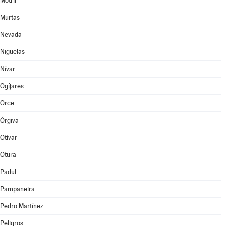
Motril
Murtas
Nevada
Nigüelas
Nívar
Ogíjares
Orce
Órgiva
Otívar
Otura
Padul
Pampaneira
Pedro Martínez
Peligros