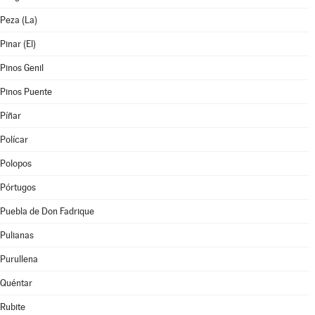
Peza (La)
Pinar (El)
Pinos Genil
Pinos Puente
Píñar
Polícar
Polopos
Pórtugos
Puebla de Don Fadrique
Pulianas
Purullena
Quéntar
Rubite