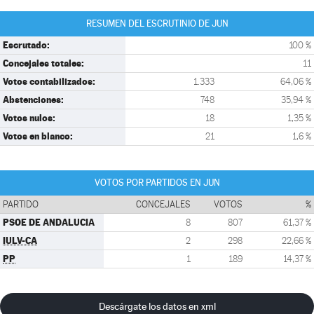
RESUMEN DEL ESCRUTINIO DE JUN
Escrutado:
100 %
Concejales totales:
11
Votos contabilizados:
1.333
64,06 %
Abstenciones:
748
35,94 %
Votos nulos:
18
1,35 %
Votos en blanco:
21
1,6 %
VOTOS POR PARTIDOS EN JUN
PARTIDO
CONCEJALES
VOTOS
%
PSOE DE ANDALUCIA
8
807
61,37 %
IULV-CA
2
298
22,66 %
PP
1
189
14,37 %
Descárgate los datos en xml