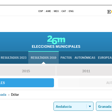
ESP
AME
MEX
CAT
ENG
RESULTADOS 2023
RESULTADOS 2019
PACTOS
AUTONÓMICAS
EUROPEA
2015
2011
LES
AU
nada
»
Dólar