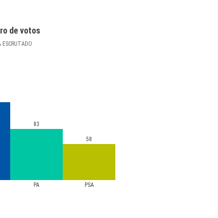
ro de votos
%
ESCRUTADO
83
58
PA
PSA