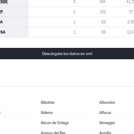
PSOE
3
194
41,7
PP
2
126
27,
PA
1
83
17,8
PSA
1
58
12,4
Descárgate los datos en xml
Albolote
Albondón
s
Aldeire
Alfacar
Alicún de Ortega
Almegíjar
Arenas del Rey
Armilla