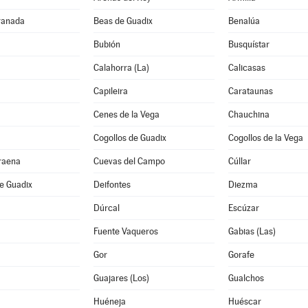
ranada
Beas de Guadix
Benalúa
Bubión
Busquístar
Calahorra (La)
Calicasas
Capileira
Carataunas
Cenes de la Vega
Chauchina
Cogollos de Guadix
Cogollos de la Vega
raena
Cuevas del Campo
Cúllar
e Guadix
Deifontes
Diezma
Dúrcal
Escúzar
Fuente Vaqueros
Gabias (Las)
Gor
Gorafe
Guajares (Los)
Gualchos
Huéneja
Huéscar