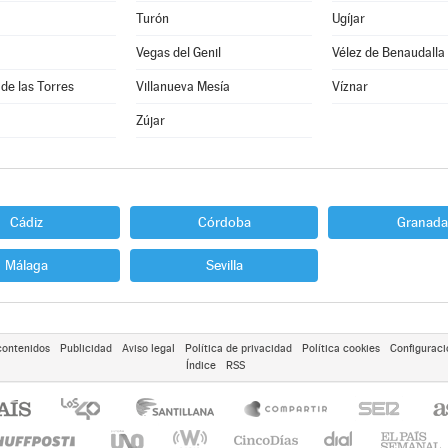
Turón
Ugíjar
Vegas del Genil
Vélez de Benaudalla
 de las Torres
Villanueva Mesía
Víznar
Zújar
Cádiz
Córdoba
Granada
Málaga
Sevilla
contenidos
Publicidad
Aviso legal
Política de privacidad
Política cookies
Configuraci
Índice
RSS