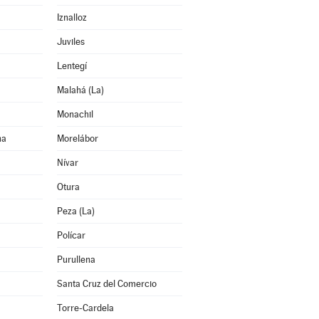
Iznalloz
Juviles
Lentegí
Malahá (La)
Monachil
na
Morelábor
Nívar
Otura
Peza (La)
Polícar
Purullena
Santa Cruz del Comercio
Torre-Cardela