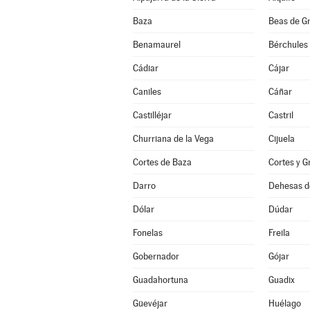
Baza
Beas de G
Benamaurel
Bérchules
Cádiar
Cájar
Caniles
Cáñar
Castilléjar
Castril
Churriana de la Vega
Cijuela
Cortes de Baza
Cortes y G
Darro
Dehesas d
Dólar
Dúdar
Fonelas
Freila
Gobernador
Gójar
Guadahortuna
Guadix
Güevéjar
Huélago