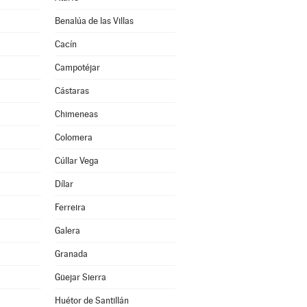
Benalúa de las Villas
Cacín
Campotéjar
Cástaras
Chimeneas
Colomera
Cúllar Vega
Dílar
Ferreira
Galera
Granada
Güejar Sierra
Huétor de Santillán