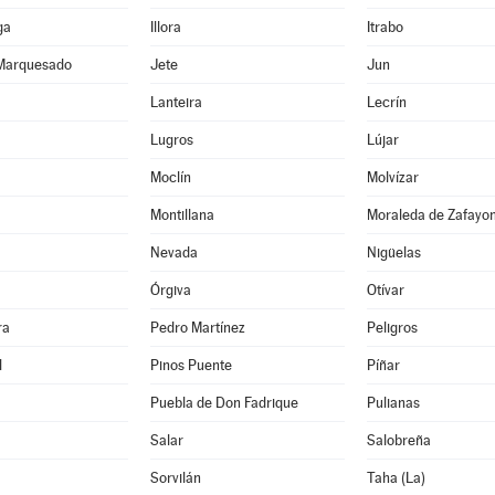
ga
Illora
Itrabo
 Marquesado
Jete
Jun
Lanteira
Lecrín
Lugros
Lújar
Moclín
Molvízar
Montillana
Moraleda de Zafayo
Nevada
Nigüelas
Órgiva
Otívar
ra
Pedro Martínez
Peligros
l
Pinos Puente
Píñar
Puebla de Don Fadrique
Pulianas
Salar
Salobreña
Sorvilán
Taha (La)