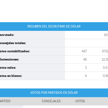
RESUMEN DEL ESCRUTINIO DE DÓLAR
scrutado:
10
oncejales totales:
otos contabilizados:
467
87,6
bstenciones:
66
12,3
otos nulos:
2
0,4
otos en blanco:
4
0,8
VOTOS POR PARTIDOS EN DÓLAR
ARTIDO
CONCEJALES
VOTOS