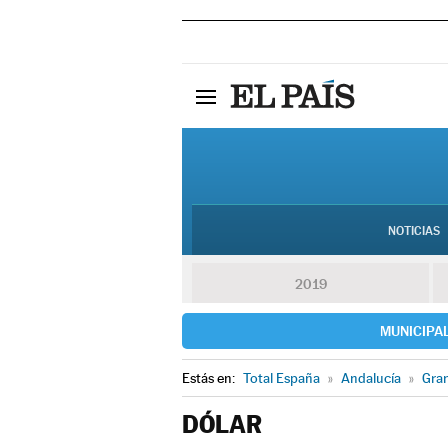
NOTICIAS
2019
MUNICIPA
Estás en:
Total España
»
Andalucía
»
Gra
DÓLAR