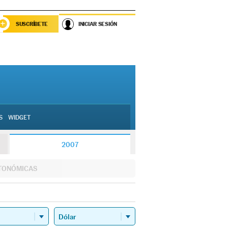
SUSCRÍBETE
INICIAR SESIÓN
S
WIDGET
2007
TONÓMICAS