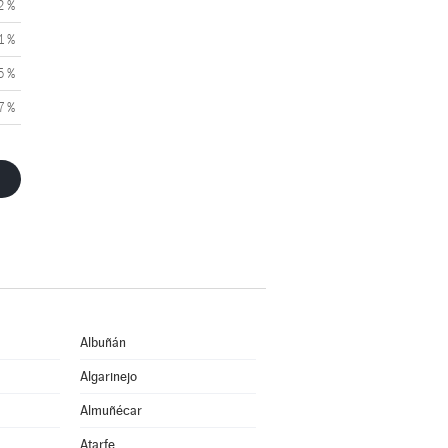
2 %
1 %
5 %
7 %
Albuñán
Algarinejo
Almuñécar
Atarfe