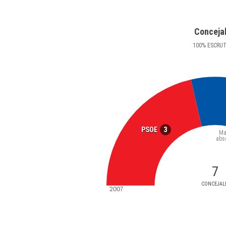
Conceja
100
%
ESCRU
3
PSOE
Ma
abs
7
CONCEJAL
2007