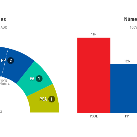
les
Núme
TADO
100
194
2
PP
126
1
PA
yoría
oluta
4
1
PSA
ES
PSOE
PP