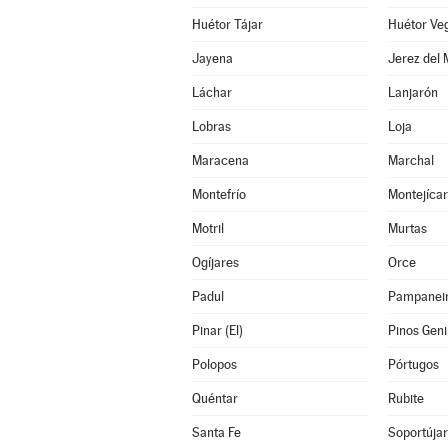
Huétor Tájar
Huétor Ve
Jayena
Jerez del
Láchar
Lanjarón
Lobras
Loja
Maracena
Marchal
Montefrío
Montejícar
Motril
Murtas
Ogíjares
Orce
Padul
Pampanei
Pinar (El)
Pinos Geni
Polopos
Pórtugos
Quéntar
Rubite
Santa Fe
Soportújar