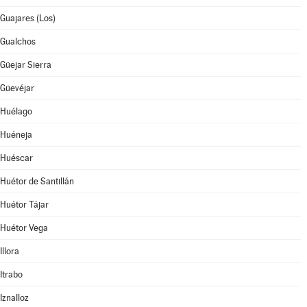
Guajares (Los)
Gualchos
Güejar Sierra
Güevéjar
Huélago
Huéneja
Huéscar
Huétor de Santillán
Huétor Tájar
Huétor Vega
Illora
Itrabo
Iznalloz