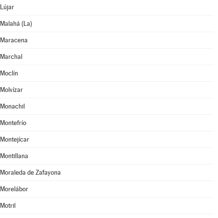
Lújar
Malahá (La)
Maracena
Marchal
Moclín
Molvízar
Monachil
Montefrío
Montejícar
Montillana
Moraleda de Zafayona
Morelábor
Motril