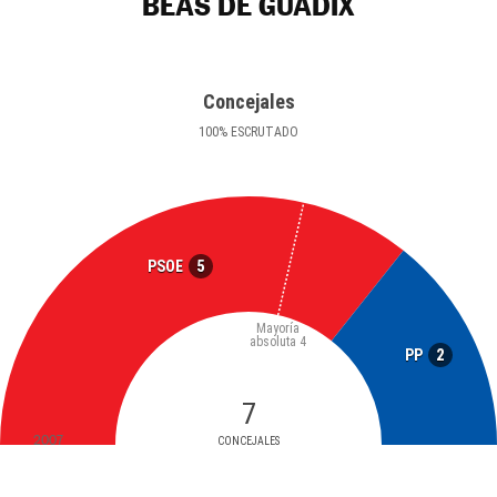
BEAS DE GUADIX
Concejales
100
%
ESCRUTADO
5
PSOE
Mayoría
absoluta
4
2
PP
7
2007
CONCEJALES