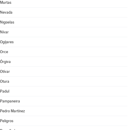
Murtas
Nevada
Nigüelas
Nívar
Ogíjares
Orce
Órgiva
Otívar
Otura
Padul
Pampaneira
Pedro Martínez
Peligros