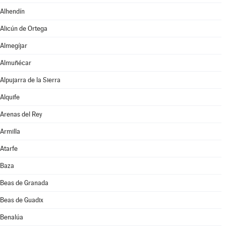
Alhendín
Alicún de Ortega
Almegíjar
Almuñécar
Alpujarra de la Sierra
Alquife
Arenas del Rey
Armilla
Atarfe
Baza
Beas de Granada
Beas de Guadix
Benalúa