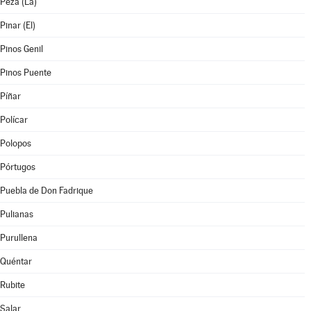
Peza (La)
Pinar (El)
Pinos Genil
Pinos Puente
Píñar
Polícar
Polopos
Pórtugos
Puebla de Don Fadrique
Pulianas
Purullena
Quéntar
Rubite
Salar