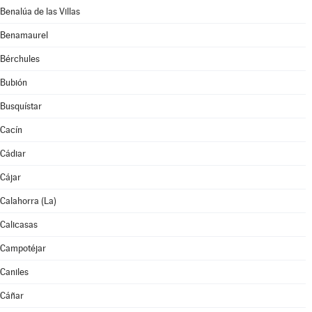
Benalúa de las Villas
Benamaurel
Bérchules
Bubión
Busquístar
Cacín
Cádiar
Cájar
Calahorra (La)
Calicasas
Campotéjar
Caniles
Cáñar