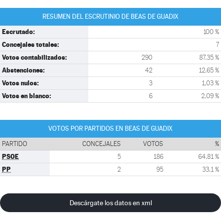
RESUMEN DEL ESCRUTINIO DE BEAS DE GUADIX
Escrutado:
100 %
Concejales totales:
7
Votos contabilizados:
290
87,35 %
Abstenciones:
42
12,65 %
Votos nulos:
3
1,03 %
Votos en blanco:
6
2,09 %
VOTOS POR PARTIDOS EN BEAS DE GUADIX
PARTIDO
CONCEJALES
VOTOS
%
PSOE
5
186
64,81 %
PP
2
95
33,1 %
Descárgate los datos en xml