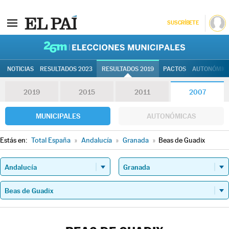
SUSCRÍBETE
26M | Elec
NOTICIAS
RESULTADOS 2023
RESULTADOS 2019
PACTOS
AUTONÓMIC
2019
2015
2011
2007
MUNICIPALES
AUTONÓMICAS
Estás en:
Total España
»
Andalucía
»
Granada
»
Beas de Guadix