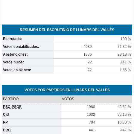
RESUMEN DEL ESCRUTINIO DE LLINARS DEL VALLÈS
Escrutado:
100 %
Votos contabilizados:
4680
71.82 %
Abstenciones:
1836
28.18 %
Votos nulos:
22
0.47 %
Votos en blanco:
72
1.55 %
VOTOS POR PARTIDOS EN LLINARS DEL VALLÈS
PARTIDO
VOTOS
PSC-PSOE
1980
42.51 %
CiU
1032
22.16 %
PP
784
16.83 %
ERC
441
9.47 %