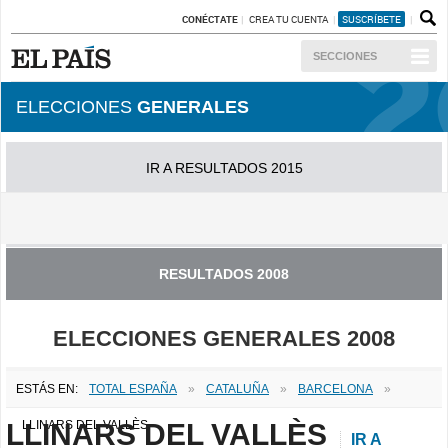
CONÉCTATE
CREA TU CUENTA
SUSCRÍBETE
SECCIONES
ELECCIONES
GENERALES
IR A RESULTADOS 2015
IR A RESULTADOS 2011
RESULTADOS 2008
ELECCIONES GENERALES 2008
ESTÁS EN:
TOTAL ESPAÑA
»
CATALUÑA
»
BARCELONA
»
LLINARS DEL VALLÈS
LLINARS DEL VALLÈS
IR A