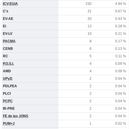
ICV-EUiA
230
4.94 %
C's
31
0.67 %
EV-AE
20
0.43 %
Ei
13
0.28 %
EV-LV
10
0.21 %
PACMA
8
0.17 %
CENB
6
0.13 %
RC
5
0.11 %
P.O.S.I.
4
0.09 %
AMD
4
0.09 %
UPyD
2
0.04 %
PDLPEA
2
0.04 %
PLCI
2
0.04 %
PCPC
2
0.04 %
IR-PRE
2
0.04 %
FE de las JONS
2
0.04 %
PUM+J
1
0.02 %