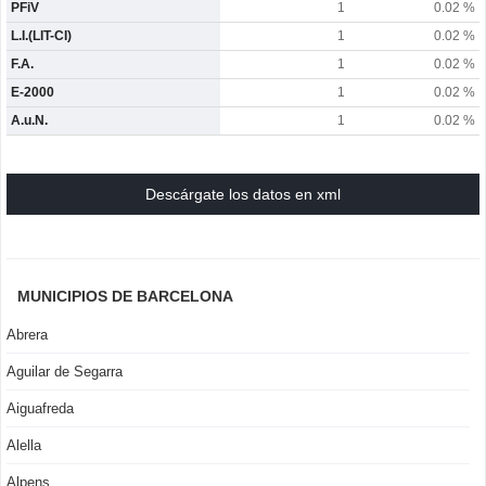
PFiV
1
0.02 %
L.I.(LIT-CI)
1
0.02 %
F.A.
1
0.02 %
E-2000
1
0.02 %
A.u.N.
1
0.02 %
Descárgate los datos en xml
MUNICIPIOS DE BARCELONA
Abrera
Aguilar de Segarra
Aiguafreda
Alella
Alpens