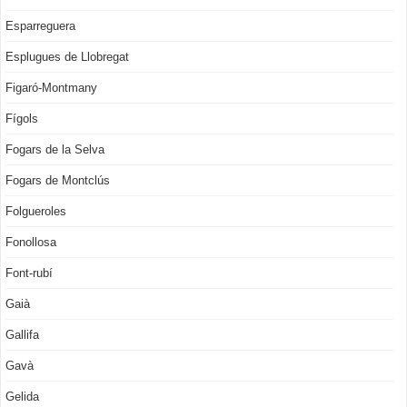
Esparreguera
Esplugues de Llobregat
Figaró-Montmany
Fígols
Fogars de la Selva
Fogars de Montclús
Folgueroles
Fonollosa
Font-rubí
Gaià
Gallifa
Gavà
Gelida