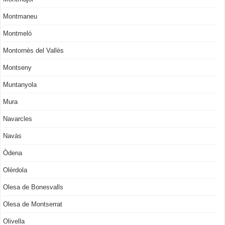
Montmaneu
Montmeló
Montornès del Vallès
Montseny
Muntanyola
Mura
Navarcles
Navàs
Òdena
Olèrdola
Olesa de Bonesvalls
Olesa de Montserrat
Olivella