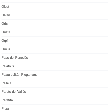
Olost
Olvan
Orís
Oristà
Orpí
Òrrius
Pacs del Penedès
Palafolls
Palau-solità i Plegamans
Pallejà
Parets del Vallès
Perafita
Piera