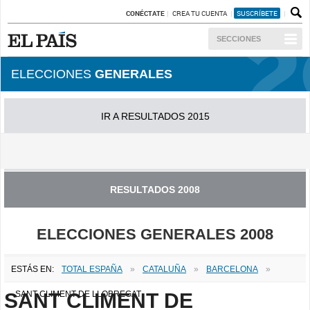
CONÉCTATE
CREA TU CUENTA
SUSCRÍBETE
SECCIONES
ELECCIONES
GENERALES
IR A RESULTADOS 2015
IR A RESULTADOS 2011
RESULTADOS 2008
ELECCIONES GENERALES 2008
ESTÁS EN:
TOTAL ESPAÑA
»
CATALUÑA
»
BARCELONA
»
SANT CLIMENT DE
SANT CLIMENT DE LLOBREGAT