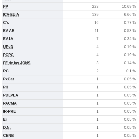
PP
223
10.69 %
ICV-EUiA
139
6.66 %
C's
16
0.77 %
EV-AE
11
0.53 %
EV-LV
7
0.34 %
UPyD
4
0.19 %
PCPC
4
0.19 %
FE de las JONS
3
0.14 %
RC
2
0.1 %
PxCat
1
0.05 %
PH
1
0.05 %
PDLPEA
1
0.05 %
PACMA
1
0.05 %
IR-PRE
1
0.05 %
Ei
1
0.05 %
D.N.
1
0.05 %
CENB
1
0.05 %