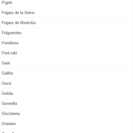
Fígols
Fogars de la Selva
Fogars de Montclús
Folgueroles
Fonollosa
Font-rubí
Gaià
Gallifa
Gavà
Gelida
Gironella
Gisclareny
Granera