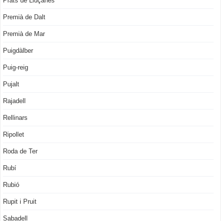
Prats de Lluçanès
Premià de Dalt
Premià de Mar
Puigdàlber
Puig-reig
Pujalt
Rajadell
Rellinars
Ripollet
Roda de Ter
Rubí
Rubió
Rupit i Pruit
Sabadell