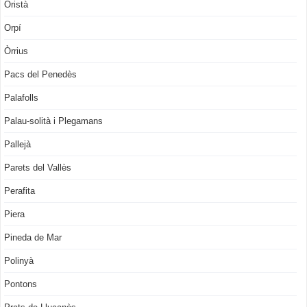
Oristà
Orpí
Òrrius
Pacs del Penedès
Palafolls
Palau-solità i Plegamans
Pallejà
Parets del Vallès
Perafita
Piera
Pineda de Mar
Polinyà
Pontons