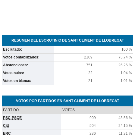
RESUMEN DEL ESCRUTINIO DE SANT CLIMENT DE LLOBREGAT
Escrutado:
100 %
Votos contabilizados:
2109
73.74 %
Abstenciones:
751
26.26 %
Votos nulos:
22
1.04 %
Votos en blanco:
21
1.01 %
VOTOS POR PARTIDOS EN SANT CLIMENT DE LLOBREGAT
PARTIDO
VOTOS
PSC-PSOE
909
43.56 %
CiU
504
24.15 %
ERC
236
11.31 %