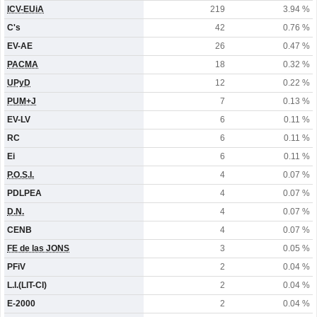
ICV-EUiA
219
3.94 %
C's
42
0.76 %
EV-AE
26
0.47 %
PACMA
18
0.32 %
UPyD
12
0.22 %
PUM+J
7
0.13 %
EV-LV
6
0.11 %
RC
6
0.11 %
Ei
6
0.11 %
P.O.S.I.
4
0.07 %
PDLPEA
4
0.07 %
D.N.
4
0.07 %
CENB
4
0.07 %
FE de las JONS
3
0.05 %
PFiV
2
0.04 %
L.I.(LIT-CI)
2
0.04 %
E-2000
2
0.04 %