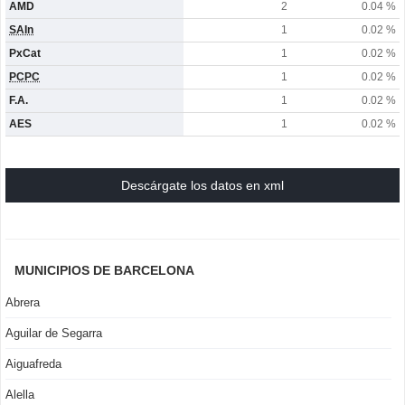
AMD
2
0.04 %
SAIn
1
0.02 %
PxCat
1
0.02 %
PCPC
1
0.02 %
F.A.
1
0.02 %
AES
1
0.02 %
Descárgate los datos en xml
MUNICIPIOS DE BARCELONA
Abrera
Aguilar de Segarra
Aiguafreda
Alella