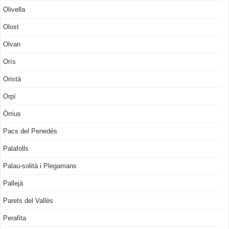
Olivella
Olost
Olvan
Orís
Oristà
Orpí
Òrrius
Pacs del Penedès
Palafolls
Palau-solità i Plegamans
Pallejà
Parets del Vallès
Perafita