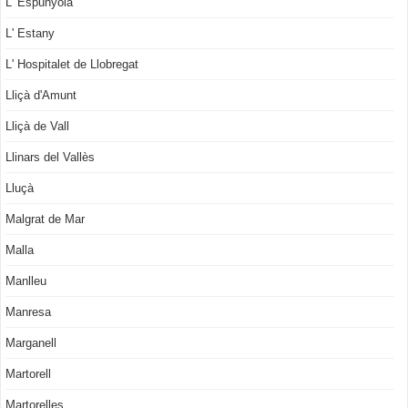
L' Espunyola
L' Estany
L' Hospitalet de Llobregat
Lliçà d'Amunt
Lliçà de Vall
Llinars del Vallès
Lluçà
Malgrat de Mar
Malla
Manlleu
Manresa
Marganell
Martorell
Martorelles