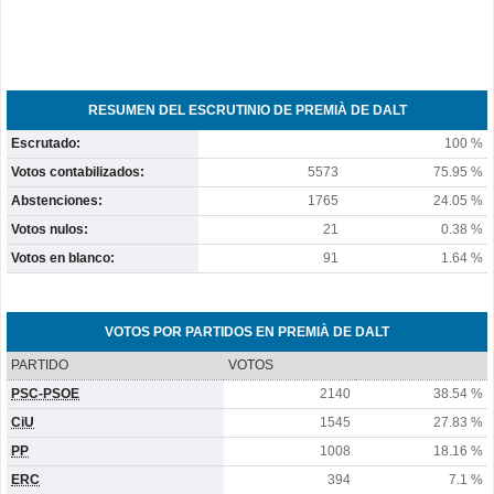
RESUMEN DEL ESCRUTINIO DE PREMIÀ DE DALT
Escrutado:
100 %
Votos contabilizados:
5573
75.95 %
Abstenciones:
1765
24.05 %
Votos nulos:
21
0.38 %
Votos en blanco:
91
1.64 %
VOTOS POR PARTIDOS EN PREMIÀ DE DALT
PARTIDO
VOTOS
PSC-PSOE
2140
38.54 %
CiU
1545
27.83 %
PP
1008
18.16 %
ERC
394
7.1 %