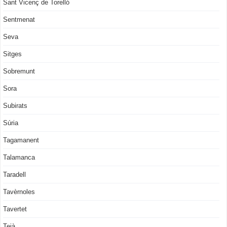
Sant Vicenç de Torelló
Sentmenat
Seva
Sitges
Sobremunt
Sora
Subirats
Súria
Tagamanent
Talamanca
Taradell
Tavèrnoles
Tavertet
Teià