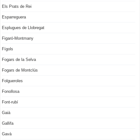
Els Prats de Rei
Esparreguera
Esplugues de Llobregat
Figaró-Montmany
Fígols
Fogars de la Selva
Fogars de Montclús
Folgueroles
Fonollosa
Font-rubí
Gaià
Gallifa
Gavà