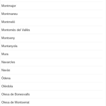
Montmajor
Montmaneu
Montmeló
Montornès del Vallès
Montseny
Muntanyola
Mura
Navarcles
Navàs
Òdena
Olèrdola
Olesa de Bonesvalls
Olesa de Montserrat