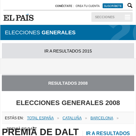
CONÉCTATE
CREA TU CUENTA
SUSCRÍBETE
SECCIONES
ELECCIONES
GENERALES
IR A RESULTADOS 2015
IR A RESULTADOS 2011
RESULTADOS 2008
ELECCIONES GENERALES 2008
ESTÁS EN:
TOTAL ESPAÑA
»
CATALUÑA
»
BARCELONA
»
PREMIÀ DE DALT
PREMIÀ DE DALT
IR A RESULTADOS