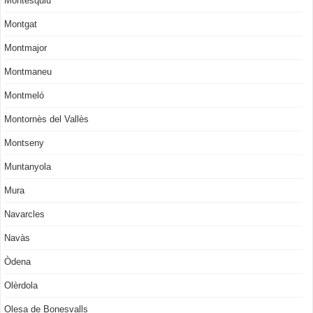
Montesquiu
Montgat
Montmajor
Montmaneu
Montmeló
Montornès del Vallès
Montseny
Muntanyola
Mura
Navarcles
Navàs
Òdena
Olèrdola
Olesa de Bonesvalls