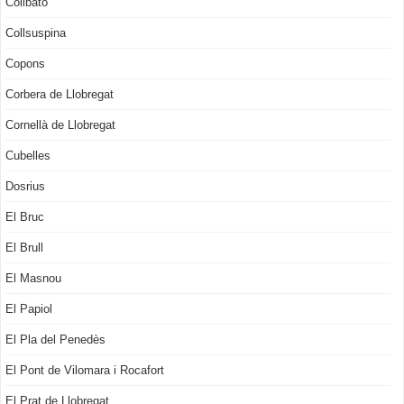
Collbató
Collsuspina
Copons
Corbera de Llobregat
Cornellà de Llobregat
Cubelles
Dosrius
El Bruc
El Brull
El Masnou
El Papiol
El Pla del Penedès
El Pont de Vilomara i Rocafort
El Prat de Llobregat