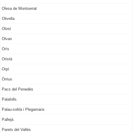
Olesa de Montserrat
Olivella
Olost
Olvan
Orís
Oristà
Orpí
Òrrius
Pacs del Penedès
Palafolls
Palau-solità i Plegamans
Pallejà
Parets del Vallès