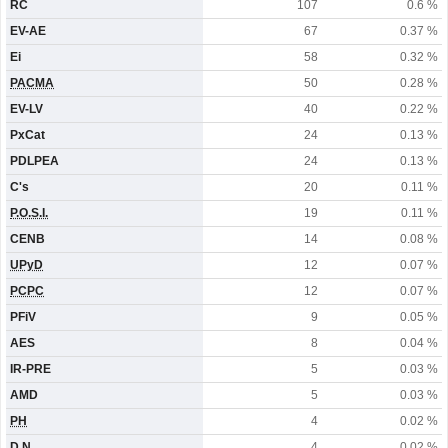
RC
107
0.6 %
EV-AE
67
0.37 %
Ei
58
0.32 %
PACMA
50
0.28 %
EV-LV
40
0.22 %
PxCat
24
0.13 %
PDLPEA
24
0.13 %
C's
20
0.11 %
P.O.S.I.
19
0.11 %
CENB
14
0.08 %
UPyD
12
0.07 %
PCPC
12
0.07 %
PFiV
9
0.05 %
AES
8
0.04 %
IR-PRE
5
0.03 %
AMD
5
0.03 %
PH
4
0.02 %
D.N.
4
0.02 %