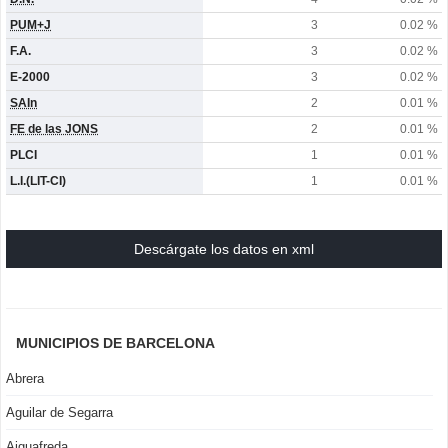
PUM+J
3
0.02 %
F.A.
3
0.02 %
E-2000
3
0.02 %
SAIn
2
0.01 %
FE de las JONS
2
0.01 %
PLCI
1
0.01 %
L.I.(LIT-CI)
1
0.01 %
Descárgate los datos en xml
MUNICIPIOS DE BARCELONA
Abrera
Aguilar de Segarra
Aiguafreda