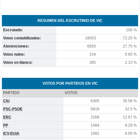
RESUMEN DEL ESCRUTINIO DE VIC
Escrutado:
100 %
Votos contabilizados:
18053
72.25 %
Abstenciones:
6935
27.75 %
Votos nulos:
154
0.85 %
Votos en blanco:
385
2.15 %
VOTOS POR PARTIDOS EN VIC
PARTIDO
VOTOS
CiU
6365
35.56 %
PSC-PSOE
5818
32.5 %
ERC
2268
12.67 %
PP
1484
8.29 %
ICV-EUiA
1082
6.05 %