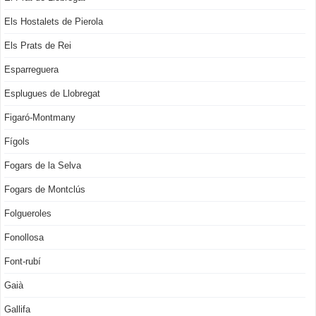
Els Hostalets de Pierola
Els Prats de Rei
Esparreguera
Esplugues de Llobregat
Figaró-Montmany
Fígols
Fogars de la Selva
Fogars de Montclús
Folgueroles
Fonollosa
Font-rubí
Gaià
Gallifa