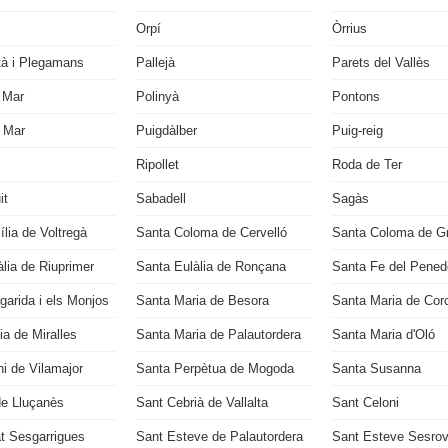
Orpí
Òrrius
tà i Plegamans
Pallejà
Parets del Vallès
 Mar
Polinyà
Pontons
 Mar
Puigdàlber
Puig-reig
Ripollet
Roda de Ter
it
Sabadell
Sagàs
lia de Voltregà
Santa Coloma de Cervelló
Santa Coloma de G
lia de Riuprimer
Santa Eulàlia de Ronçana
Santa Fe del Pened
garida i els Monjos
Santa Maria de Besora
Santa Maria de Cor
a de Miralles
Santa Maria de Palautordera
Santa Maria d'Oló
i de Vilamajor
Santa Perpètua de Mogoda
Santa Susanna
de Lluçanès
Sant Cebrià de Vallalta
Sant Celoni
t Sesgarrigues
Sant Esteve de Palautordera
Sant Esteve Sesrov