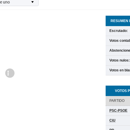
RESUMEN D
Escrutado:
Votos contab
Abstencione
Votos nulos:
Votos en bla
Cargando
VOTOS P
PARTIDO
PSC-PSOE
CiU