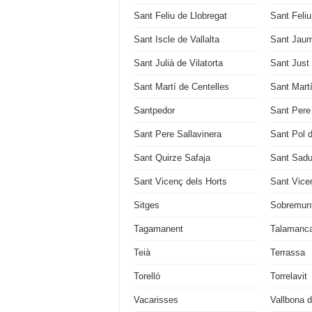
Sant Feliu de Llobregat
Sant Feli
Sant Iscle de Vallalta
Sant Jaum
Sant Julià de Vilatorta
Sant Just
Sant Martí de Centelles
Sant Mart
Santpedor
Sant Pere
Sant Pere Sallavinera
Sant Pol 
Sant Quirze Safaja
Sant Sadu
Sant Vicenç dels Horts
Sant Vice
Sitges
Sobremun
Tagamanent
Talamanc
Teià
Terrassa
Torelló
Torrelavit
Vacarisses
Vallbona d