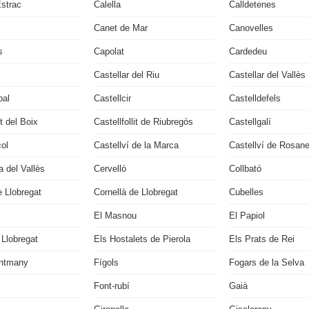
Estrac
Calella
Calldetenes
Canet de Mar
Canovelles
s
Capolat
Cardedeu
Castellar del Riu
Castellar del Vallès
bal
Castellcir
Castelldefels
it del Boix
Castellfollit de Riubregós
Castellgalí
çol
Castellví de la Marca
Castellví de Rosan
 del Vallès
Cervelló
Collbató
 Llobregat
Cornellà de Llobregat
Cubelles
El Masnou
El Papiol
 Llobregat
Els Hostalets de Pierola
Els Prats de Rei
ontmany
Fígols
Fogars de la Selva
Font-rubí
Gaià