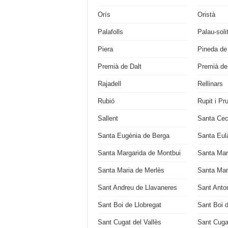
Orís
Oristà
Palafolls
Palau-soli
Piera
Pineda de
Premià de Dalt
Premià de
Rajadell
Rellinars
Rubió
Rupit i Pru
Sallent
Santa Cecí
Santa Eugènia de Berga
Santa Eulà
Santa Margarida de Montbui
Santa Mar
Santa Maria de Merlès
Santa Mari
Sant Andreu de Llavaneres
Sant Anton
Sant Boi de Llobregat
Sant Boi 
Sant Cugat del Vallès
Sant Cuga