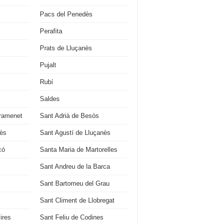
Pacs del Penedès
Perafita
Prats de Lluçanès
Pujalt
Rubí
Saldes
ramenet
Sant Adrià de Besòs
ès
Sant Agustí de Lluçanès
có
Santa Maria de Martorelles
Sant Andreu de la Barca
Sant Bartomeu del Grau
Sant Climent de Llobregat
ires
Sant Feliu de Codines