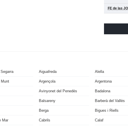
FE de las J
 Segarra
Aiguafreda
Alella
 Munt
Argençola
Argentona
Avinyonet del Penedès
Badalona
Balsareny
Barberà del Vallès
Berga
Bigues i Riells
e Mar
Cabrils
Calaf