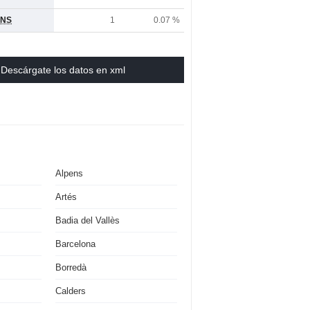
ONS
1
0.07 %
Descárgate los datos en xml
Alpens
Artés
Badia del Vallès
Barcelona
Borredà
Calders