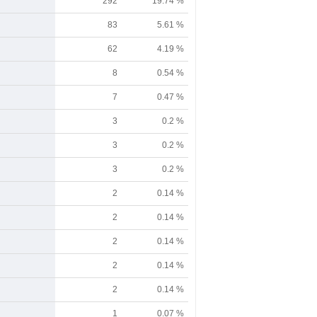
292
19.74 %
83
5.61 %
62
4.19 %
8
0.54 %
7
0.47 %
3
0.2 %
3
0.2 %
3
0.2 %
2
0.14 %
2
0.14 %
2
0.14 %
2
0.14 %
2
0.14 %
1
0.07 %