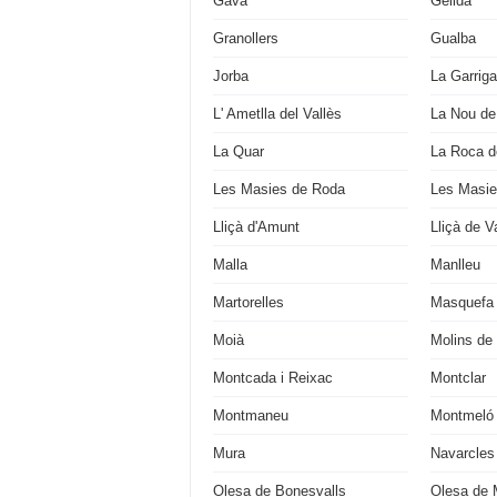
Gavà
Gelida
Granollers
Gualba
Jorba
La Garriga
L' Ametlla del Vallès
La Nou de
La Quar
La Roca de
Les Masies de Roda
Les Masie
Lliçà d'Amunt
Lliçà de Va
Malla
Manlleu
Martorelles
Masquefa
Moià
Molins de
Montcada i Reixac
Montclar
Montmaneu
Montmeló
Mura
Navarcles
Olesa de Bonesvalls
Olesa de 