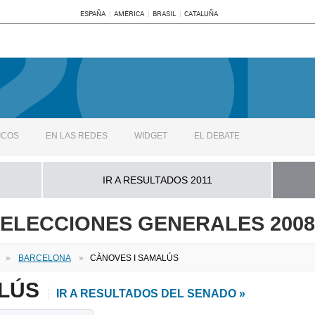
ESPAÑA
AMÉRICA
BRASIL
CATALUÑA
ICOS
EN LAS REDES
WIDGET
EL DEBATE
IR A RESULTADOS 2011
ELECCIONES GENERALES 2008
»
BARCELONA
»
CÀNOVES I SAMALÚS
ALÚS
IR A RESULTADOS DEL SENADO »