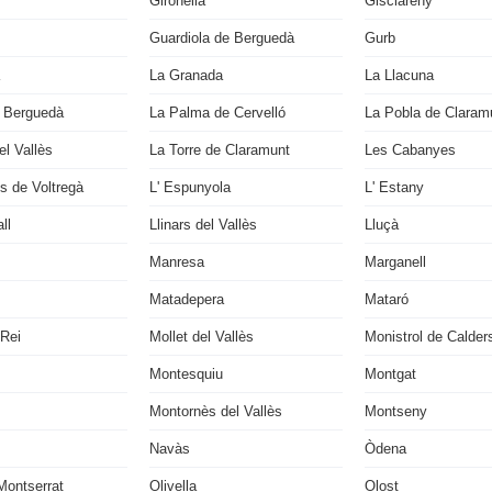
Gironella
Gisclareny
Guardiola de Berguedà
Gurb
La Granada
La Llacuna
 Berguedà
La Palma de Cervelló
La Pobla de Claram
l Vallès
La Torre de Claramunt
Les Cabanyes
s de Voltregà
L' Espunyola
L' Estany
ll
Llinars del Vallès
Lluçà
Manresa
Marganell
Matadepera
Mataró
 Rei
Mollet del Vallès
Monistrol de Calder
Montesquiu
Montgat
Montornès del Vallès
Montseny
Navàs
Òdena
Montserrat
Olivella
Olost