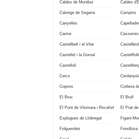
Caldes de Montbui
Caldes d'
Calonge de Segarra
Campins
Canyelles
Capellade
Carme
Casserres
Castellbell i el Vilar
Castellbis
Castellet i la Gornal
Castellfoll
Castellolí
Castellter
Cercs
Cerdanyola
Copons
Corbera de
El Bruc
El Brull
El Pont de Vilomara i Rocafort
El Prat de
Esplugues de Llobregat
Figaró-M
Folgueroles
Fonollosa