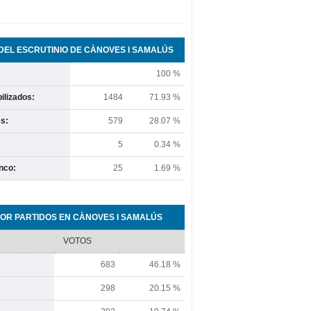
EL ESCRUTINIO DE CÀNOVES I SAMALÚS
100 %
ilizados:
1484
71.93 %
s:
579
28.07 %
5
0.34 %
nco:
25
1.69 %
OR PARTIDOS EN CÀNOVES I SAMALÚS
VOTOS
683
46.18 %
298
20.15 %