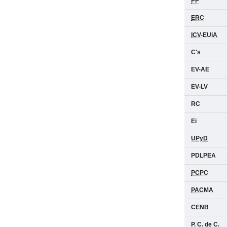
PP
ERC
ICV-EUiA
C's
EV-AE
EV-LV
RC
Ei
UPyD
PDLPEA
PCPC
PACMA
CENB
P. C. de C.