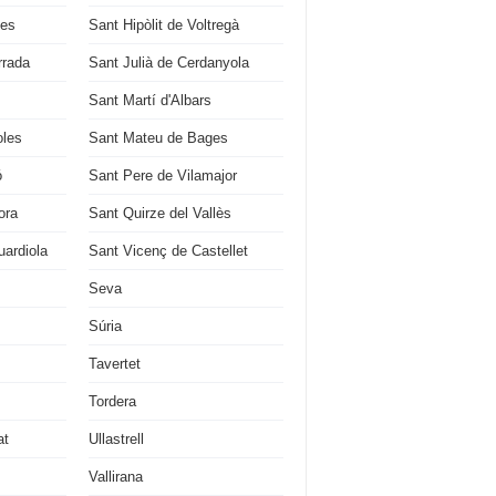
ges
Sant Hipòlit de Voltregà
rrada
Sant Julià de Cerdanyola
Sant Martí d'Albars
oles
Sant Mateu de Bages
ó
Sant Pere de Vilamajor
ora
Sant Quirze del Vallès
ardiola
Sant Vicenç de Castellet
Seva
Súria
Tavertet
Tordera
at
Ullastrell
Vallirana