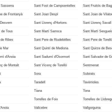
u Sasserra
Sant Fost de Campsentelles
Sant Fruitós de Ba
e de Frontanyà
Sant Joan Despí
Sant Joan de Vilato
 Desvern
Sant Llorenç d'Hortons
Sant Llorenç Savall
í de Tous
Sant Martí Sarroca
Sant Martí Sesguei
 de Ribes
Sant Pere de Riudebitlles
Sant Pere de Torell
de Mar
Sant Quintí de Mediona
Sant Quirze de Bes
rní d'Anoia
Sant Sadurní d'Osormort
Sant Salvador de Gu
nç de Montalt
Sant Vicenç de Torelló
Sentmenat
t
Sora
Subirats
a
Taradell
Tavèrnoles
Tiana
Tona
Torrelles de Foix
Torrelles de Llobreg
'Anoia
Vallcebre
Vallgorguina