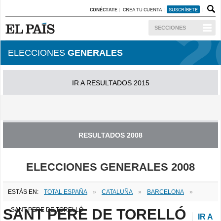
CONÉCTATE
CREA TU CUENTA
SUSCRÍBETE
SECCIONES
ELECCIONES
GENERALES
IR A RESULTADOS 2015
IR A RESULTADOS 2011
RESULTADOS 2008
ELECCIONES GENERALES 2008
ESTÁS EN:
TOTAL ESPAÑA
»
CATALUÑA
»
BARCELONA
»
SANT PERE DE TORELLÓ
SANT PERE DE TORELLÓ
IR A