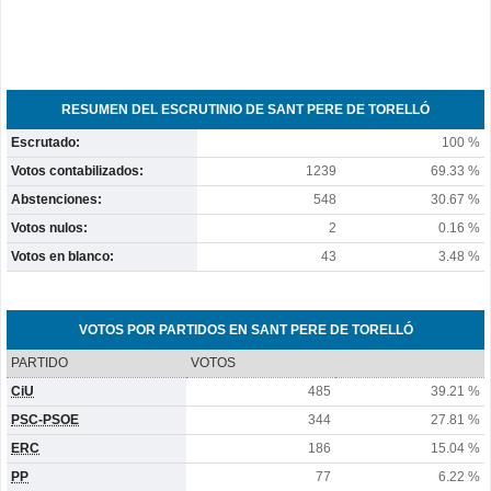
RESUMEN DEL ESCRUTINIO DE SANT PERE DE TORELLÓ
Escrutado:
100 %
Votos contabilizados:
1239
69.33 %
Abstenciones:
548
30.67 %
Votos nulos:
2
0.16 %
Votos en blanco:
43
3.48 %
VOTOS POR PARTIDOS EN SANT PERE DE TORELLÓ
PARTIDO
VOTOS
CiU
485
39.21 %
PSC-PSOE
344
27.81 %
ERC
186
15.04 %
PP
77
6.22 %