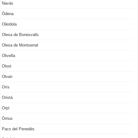
Navàs
Òdena
Olèrdola
Olesa de Bonesvalls
Olesa de Montserrat
Olivella
Olost
Olvan
Orís
Oristà
Orpí
Òrrius
Pacs del Penedès