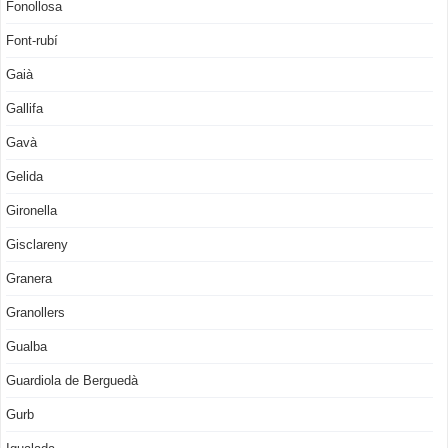
Fonollosa
Font-rubí
Gaià
Gallifa
Gavà
Gelida
Gironella
Gisclareny
Granera
Granollers
Gualba
Guardiola de Berguedà
Gurb