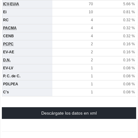
ICV-EUiA
70
5.66 %
Ei
10
0.81 %
RC
4
0.32 %
PACMA
4
0.32 %
CENB
4
0.32 %
PCPC
2
0.16 %
EV-AE
2
0.16 %
D.N.
2
0.16 %
EV-LV
1
0.08 %
P. C. de C.
1
0.08 %
PDLPEA
1
0.08 %
C's
1
0.08 %
Descárgate los datos en xml