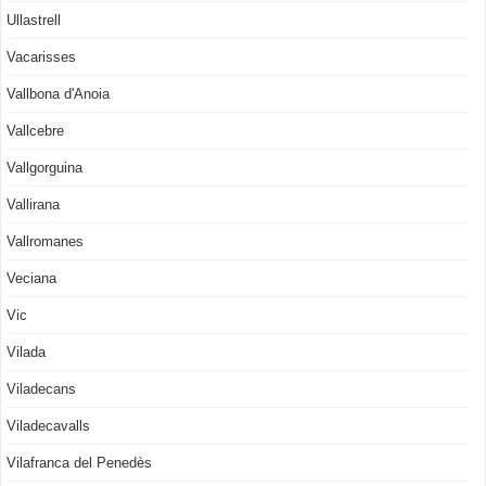
Ullastrell
Vacarisses
Vallbona d'Anoia
Vallcebre
Vallgorguina
Vallirana
Vallromanes
Veciana
Vic
Vilada
Viladecans
Viladecavalls
Vilafranca del Penedès