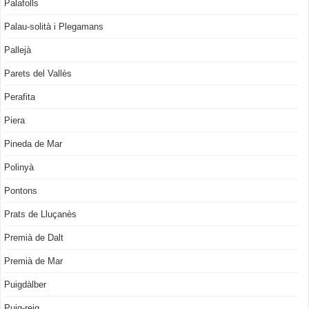
Palafolls
Palau-solità i Plegamans
Pallejà
Parets del Vallès
Perafita
Piera
Pineda de Mar
Polinyà
Pontons
Prats de Lluçanès
Premià de Dalt
Premià de Mar
Puigdàlber
Puig-reig