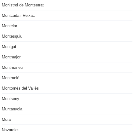
Monistrol de Montserrat
Montcada i Reixac
Montclar
Montesquiu
Montgat
Montmajor
Montmaneu
Montmeló
Montornès del Vallès
Montseny
Muntanyola
Mura
Navarcles