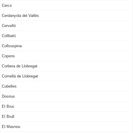
Cercs
Cerdanyola del Vallès
Cervelló
Collbató
Collsuspina
Copons
Corbera de Llobregat
Cornellà de Llobregat
Cubelles
Dosrius
El Bruc
El Brull
El Masnou