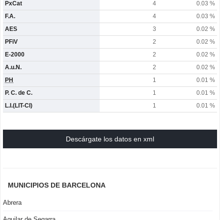
PxCat
4
0.03 %
F.A.
4
0.03 %
AES
3
0.02 %
PFiV
2
0.02 %
E-2000
2
0.02 %
A.u.N.
2
0.02 %
PH
1
0.01 %
P. C. de C.
1
0.01 %
L.I.(LIT-CI)
1
0.01 %
Descárgate los datos en xml
MUNICIPIOS DE BARCELONA
Abrera
Aguilar de Segarra