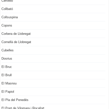
Cervelló
Collbató
Collsuspina
Copons
Corbera de Llobregat
Cornellà de Llobregat
Cubelles
Dosrius
El Bruc
El Brull
El Masnou
El Papiol
El Pla del Penedès
El Pont de Vilomara i Rocafort