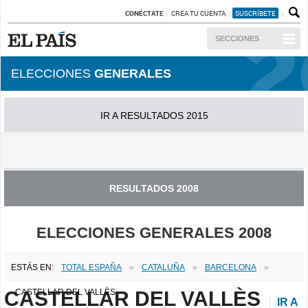
CONÉCTATE
CREA TU CUENTA
SUSCRÍBETE
SECCIONES
ELECCIONES
GENERALES
IR A RESULTADOS 2015
IR A RESULTADOS 2011
RESULTADOS 2008
ELECCIONES GENERALES 2008
ESTÁS EN:
TOTAL ESPAÑA
»
CATALUÑA
»
BARCELONA
»
CASTELLAR DEL VALLÈS
CASTELLAR DEL VALLÈS
IR A