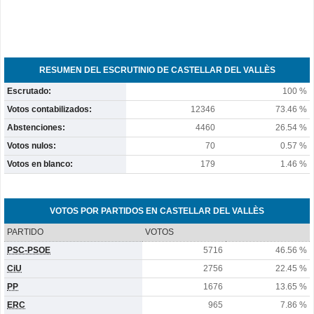
RESUMEN DEL ESCRUTINIO DE CASTELLAR DEL VALLÈS
Escrutado:
100 %
Votos contabilizados:
12346
73.46 %
Abstenciones:
4460
26.54 %
Votos nulos:
70
0.57 %
Votos en blanco:
179
1.46 %
VOTOS POR PARTIDOS EN CASTELLAR DEL VALLÈS
PARTIDO
VOTOS
PSC-PSOE
5716
46.56 %
CiU
2756
22.45 %
PP
1676
13.65 %
ERC
965
7.86 %