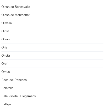
Olesa de Bonesvalls
Olesa de Montserrat
Olivella
Olost
Olvan
Orís
Oristà
Orpí
Òrrius
Pacs del Penedès
Palafolls
Palau-solità i Plegamans
Pallejà