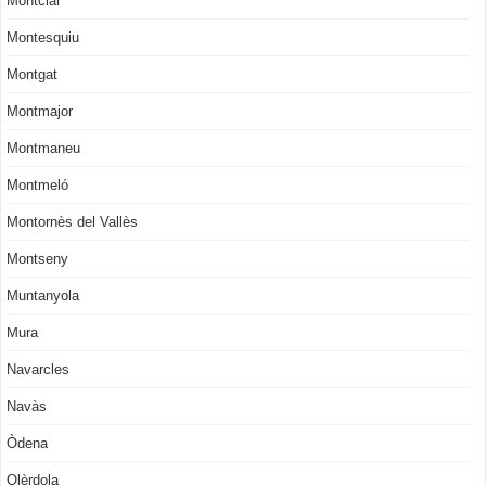
Montclar
Montesquiu
Montgat
Montmajor
Montmaneu
Montmeló
Montornès del Vallès
Montseny
Muntanyola
Mura
Navarcles
Navàs
Òdena
Olèrdola