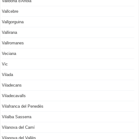
Vallbona d'Anoia
Vallcebre
Vallgorguina
Vallirana
Vallromanes
Veciana
Vic
Vilada
Viladecans
Viladecavalls
Vilafranca del Penedès
Vilalba Sasserra
Vilanova del Camí
Vilanova del Vallès