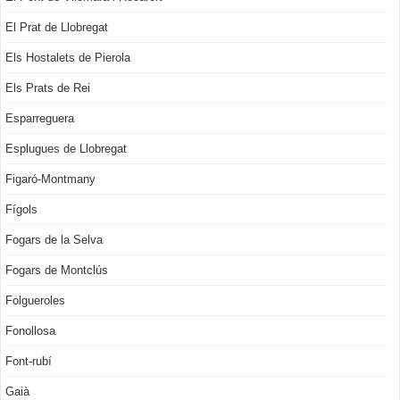
El Prat de Llobregat
Els Hostalets de Pierola
Els Prats de Rei
Esparreguera
Esplugues de Llobregat
Figaró-Montmany
Fígols
Fogars de la Selva
Fogars de Montclús
Folgueroles
Fonollosa
Font-rubí
Gaià