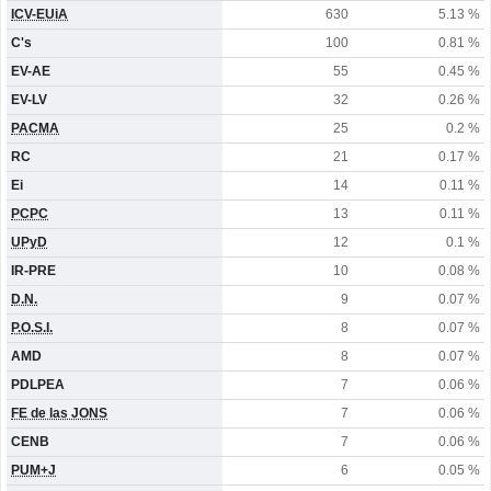
ICV-EUiA
630
5.13 %
C's
100
0.81 %
EV-AE
55
0.45 %
EV-LV
32
0.26 %
PACMA
25
0.2 %
RC
21
0.17 %
Ei
14
0.11 %
PCPC
13
0.11 %
UPyD
12
0.1 %
IR-PRE
10
0.08 %
D.N.
9
0.07 %
P.O.S.I.
8
0.07 %
AMD
8
0.07 %
PDLPEA
7
0.06 %
FE de las JONS
7
0.06 %
CENB
7
0.06 %
PUM+J
6
0.05 %