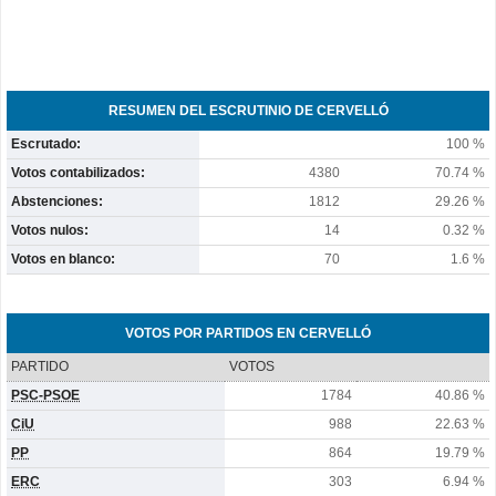
RESUMEN DEL ESCRUTINIO DE CERVELLÓ
Escrutado:
100 %
Votos contabilizados:
4380
70.74 %
Abstenciones:
1812
29.26 %
Votos nulos:
14
0.32 %
Votos en blanco:
70
1.6 %
VOTOS POR PARTIDOS EN CERVELLÓ
PARTIDO
VOTOS
PSC-PSOE
1784
40.86 %
CiU
988
22.63 %
PP
864
19.79 %
ERC
303
6.94 %