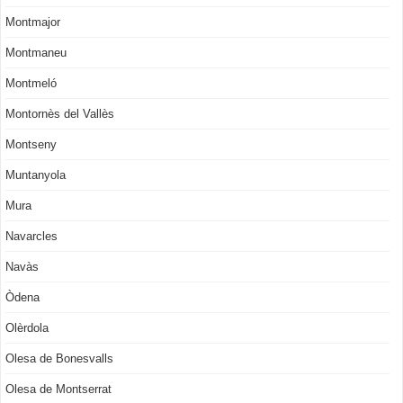
Montmajor
Montmaneu
Montmeló
Montornès del Vallès
Montseny
Muntanyola
Mura
Navarcles
Navàs
Òdena
Olèrdola
Olesa de Bonesvalls
Olesa de Montserrat