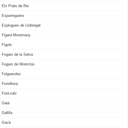
Els Prats de Rei
Esparreguera
Esplugues de Llobregat
Figaró-Montmany
Fígols
Fogars de la Selva
Fogars de Montclús
Folgueroles
Fonollosa
Font-rubí
Gaià
Gallifa
Gavà