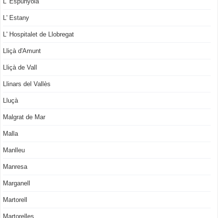
L' Espunyola
L' Estany
L' Hospitalet de Llobregat
Lliçà d'Amunt
Lliçà de Vall
Llinars del Vallès
Lluçà
Malgrat de Mar
Malla
Manlleu
Manresa
Marganell
Martorell
Martorelles