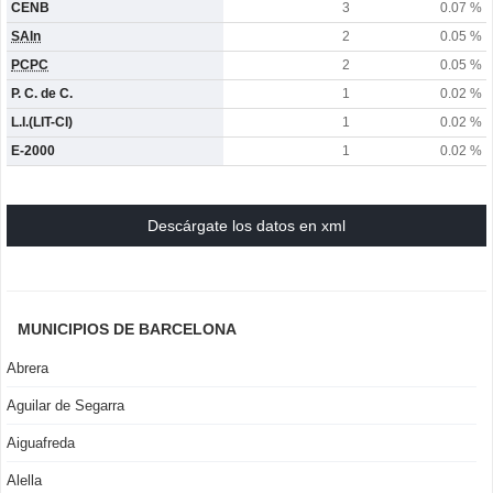
CENB
3
0.07 %
SAIn
2
0.05 %
PCPC
2
0.05 %
P. C. de C.
1
0.02 %
L.I.(LIT-CI)
1
0.02 %
E-2000
1
0.02 %
Descárgate los datos en xml
MUNICIPIOS DE BARCELONA
Abrera
Aguilar de Segarra
Aiguafreda
Alella