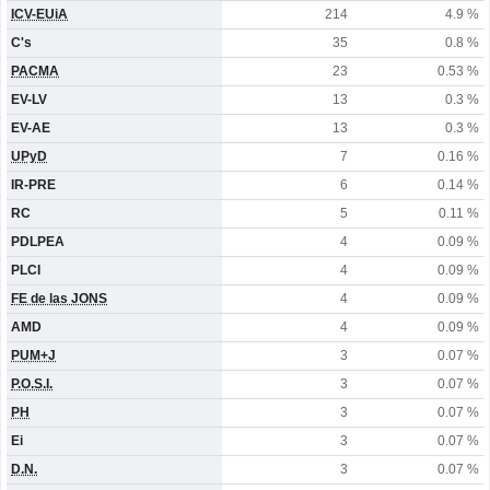
ICV-EUiA
214
4.9 %
C's
35
0.8 %
PACMA
23
0.53 %
EV-LV
13
0.3 %
EV-AE
13
0.3 %
UPyD
7
0.16 %
IR-PRE
6
0.14 %
RC
5
0.11 %
PDLPEA
4
0.09 %
PLCI
4
0.09 %
FE de las JONS
4
0.09 %
AMD
4
0.09 %
PUM+J
3
0.07 %
P.O.S.I.
3
0.07 %
PH
3
0.07 %
Ei
3
0.07 %
D.N.
3
0.07 %