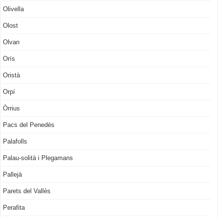
Olivella
Olost
Olvan
Orís
Oristà
Orpí
Òrrius
Pacs del Penedès
Palafolls
Palau-solità i Plegamans
Pallejà
Parets del Vallès
Perafita