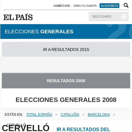
CONÉCTATE
CREA TU CUENTA
SUSCRÍBETE
SECCIONES
ELECCIONES
GENERALES
IR A RESULTADOS 2015
IR A RESULTADOS 2011
RESULTADOS 2008
ELECCIONES GENERALES 2008
ESTÁS EN:
TOTAL ESPAÑA
»
CATALUÑA
»
BARCELONA
»
CERVELLÓ
CERVELLÓ
IR A RESULTADOS DEL