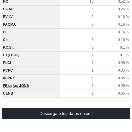
RC
10
0.52 %
EV-AE
5
0.26 %
EV-LV
3
0.16 %
PACMA
3
0.16 %
Ei
3
0.16 %
C's
3
0.16 %
P.O.S.I.
2
0.1 %
L.I.(LIT-CI)
2
0.1 %
PLCI
1
0.05 %
PCPC
1
0.05 %
IR-PRE
1
0.05 %
FE de las JONS
1
0.05 %
CENB
1
0.05 %
Descárgate los datos en xml