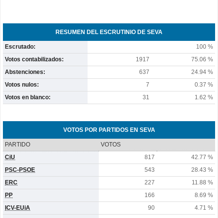
RESUMEN DEL ESCRUTINIO DE SEVA
Escrutado:
100 %
Votos contabilizados:
1917
75.06 %
Abstenciones:
637
24.94 %
Votos nulos:
7
0.37 %
Votos en blanco:
31
1.62 %
VOTOS POR PARTIDOS EN SEVA
PARTIDO
VOTOS
CiU
817
42.77 %
PSC-PSOE
543
28.43 %
ERC
227
11.88 %
PP
166
8.69 %
ICV-EUiA
90
4.71 %