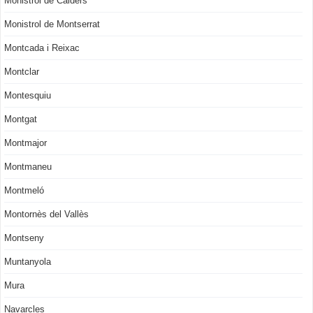
Monistrol de Calders
Monistrol de Montserrat
Montcada i Reixac
Montclar
Montesquiu
Montgat
Montmajor
Montmaneu
Montmeló
Montornès del Vallès
Montseny
Muntanyola
Mura
Navarcles