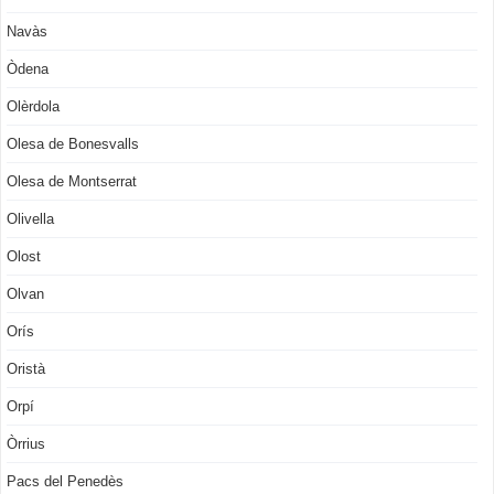
Navàs
Òdena
Olèrdola
Olesa de Bonesvalls
Olesa de Montserrat
Olivella
Olost
Olvan
Orís
Oristà
Orpí
Òrrius
Pacs del Penedès