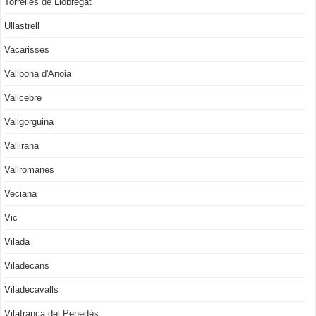
Torrelles de Llobregat
Ullastrell
Vacarisses
Vallbona d'Anoia
Vallcebre
Vallgorguina
Vallirana
Vallromanes
Veciana
Vic
Vilada
Viladecans
Viladecavalls
Vilafranca del Penedès