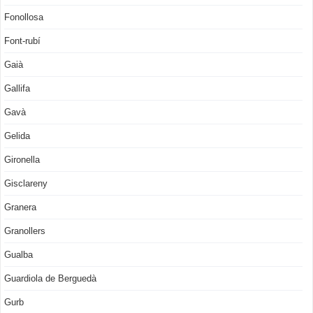
Fonollosa
Font-rubí
Gaià
Gallifa
Gavà
Gelida
Gironella
Gisclareny
Granera
Granollers
Gualba
Guardiola de Berguedà
Gurb