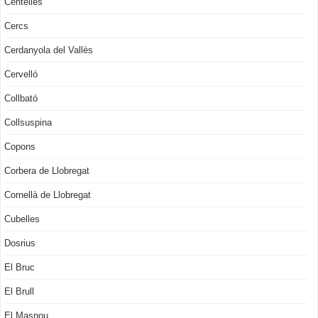
Centelles
Cercs
Cerdanyola del Vallès
Cervelló
Collbató
Collsuspina
Copons
Corbera de Llobregat
Cornellà de Llobregat
Cubelles
Dosrius
El Bruc
El Brull
El Masnou