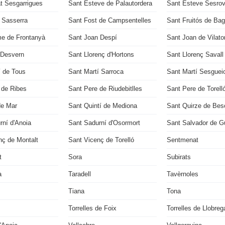
t Sesgarrigues
Sant Esteve de Palautordera
Sant Esteve Sesrov
u Sasserra
Sant Fost de Campsentelles
Sant Fruitós de Ba
e de Frontanyà
Sant Joan Despí
Sant Joan de Vilato
 Desvern
Sant Llorenç d'Hortons
Sant Llorenç Savall
í de Tous
Sant Martí Sarroca
Sant Martí Sesguei
 de Ribes
Sant Pere de Riudebitlles
Sant Pere de Torell
de Mar
Sant Quintí de Mediona
Sant Quirze de Bes
rní d'Anoia
Sant Sadurní d'Osormort
Sant Salvador de Gu
nç de Montalt
Sant Vicenç de Torelló
Sentmenat
t
Sora
Subirats
a
Taradell
Tavèrnoles
Tiana
Tona
Torrelles de Foix
Torrelles de Llobreg