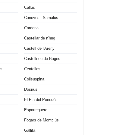
Callús
Cànoves i Samalús
Cardona
Castellar de n'hug
Castell de l'Areny
Castellnou de Bages
es
Centelles
Collsuspina
Dosrius
El Pla del Penedès
Esparreguera
Fogars de Montclús
Gallifa