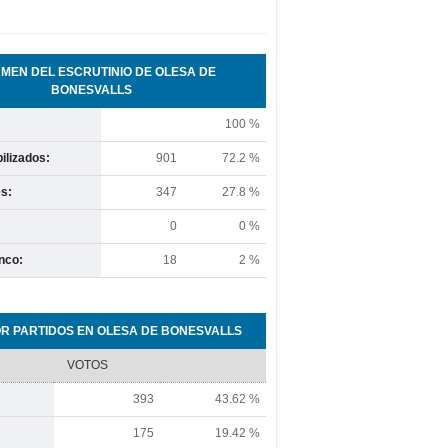
MEN DEL ESCRUTINIO DE OLESA DE
BONESVALLS
100 %
ilizados:
901
72.2 %
s:
347
27.8 %
0
0 %
nco:
18
2 %
R PARTIDOS EN OLESA DE BONESVALLS
VOTOS
393
43.62 %
175
19.42 %