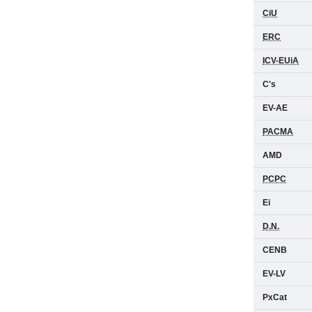
CiU
ERC
ICV-EUiA
C's
EV-AE
PACMA
AMD
PCPC
Ei
D.N.
CENB
EV-LV
PxCat