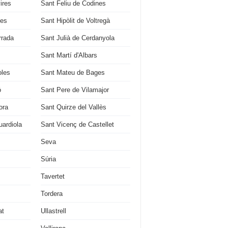
ires
Sant Feliu de Codines
ges
Sant Hipòlit de Voltregà
rrada
Sant Julià de Cerdanyola
Sant Martí d'Albars
oles
Sant Mateu de Bages
ó
Sant Pere de Vilamajor
ora
Sant Quirze del Vallès
ardiola
Sant Vicenç de Castellet
Seva
Súria
Tavertet
Tordera
at
Ullastrell