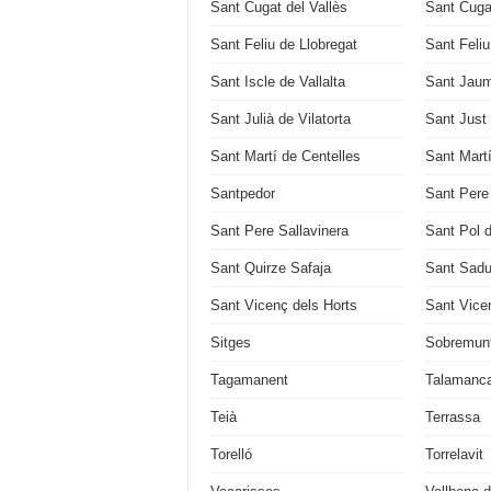
Sant Cugat del Vallès
Sant Cuga
Sant Feliu de Llobregat
Sant Feli
Sant Iscle de Vallalta
Sant Jaum
Sant Julià de Vilatorta
Sant Just
Sant Martí de Centelles
Sant Mart
Santpedor
Sant Pere
Sant Pere Sallavinera
Sant Pol 
Sant Quirze Safaja
Sant Sadu
Sant Vicenç dels Horts
Sant Vice
Sitges
Sobremun
Tagamanent
Talamanc
Teià
Terrassa
Torelló
Torrelavit