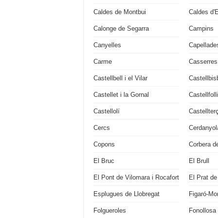
Caldes de Montbui
Caldes d'
Calonge de Segarra
Campins
Canyelles
Capellade
Carme
Casserres
Castellbell i el Vilar
Castellbis
Castellet i la Gornal
Castellfoll
Castellolí
Castellter
Cercs
Cerdanyola
Copons
Corbera de
El Bruc
El Brull
El Pont de Vilomara i Rocafort
El Prat de
Esplugues de Llobregat
Figaró-M
Folgueroles
Fonollosa