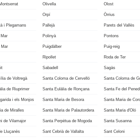
Montserrat
Olivella
Olost
Orpí
Òrrius
tà i Plegamans
Pallejà
Parets del Vallès
 Mar
Polinyà
Pontons
 Mar
Puigdàlber
Puig-reig
Ripollet
Roda de Ter
it
Sabadell
Sagàs
lia de Voltregà
Santa Coloma de Cervelló
Santa Coloma de G
lia de Riuprimer
Santa Eulàlia de Ronçana
Santa Fe del Pened
garida i els Monjos
Santa Maria de Besora
Santa Maria de Cor
a de Miralles
Santa Maria de Palautordera
Santa Maria d'Oló
i de Vilamajor
Santa Perpètua de Mogoda
Santa Susanna
de Lluçanès
Sant Cebrià de Vallalta
Sant Celoni