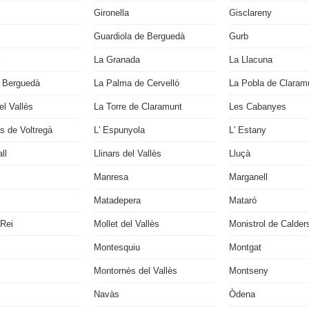
Gironella
Gisclareny
Guardiola de Berguedà
Gurb
La Granada
La Llacuna
 Berguedà
La Palma de Cervelló
La Pobla de Claram
l Vallès
La Torre de Claramunt
Les Cabanyes
s de Voltregà
L' Espunyola
L' Estany
ll
Llinars del Vallès
Lluçà
Manresa
Marganell
Matadepera
Mataró
 Rei
Mollet del Vallès
Monistrol de Calder
Montesquiu
Montgat
Montornès del Vallès
Montseny
Navàs
Òdena