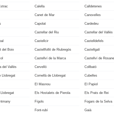
Estrac
Calella
Calldetenes
Canet de Mar
Canovelles
s
Capolat
Cardedeu
Castellar del Riu
Castellar del Vallès
bal
Castellcir
Castelldefels
it del Boix
Castellfollit de Riubregós
Castellgalí
çol
Castellví de la Marca
Castellví de Rosan
 del Vallès
Cervelló
Collbató
 Llobregat
Cornellà de Llobregat
Cubelles
El Masnou
El Papiol
 Llobregat
Els Hostalets de Pierola
Els Prats de Rei
ontmany
Fígols
Fogars de la Selva
Font-rubí
Gaià