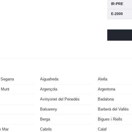
IR-PRE
E-2000
 Segarra
Aiguafreda
Alella
 Munt
Argençola
Argentona
Avinyonet del Penedès
Badalona
Balsareny
Barberà del Vallès
Berga
Bigues i Riells
e Mar
Cabrils
Calaf