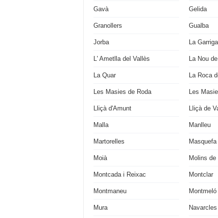
Gavà
Gelida
Granollers
Gualba
Jorba
La Garriga
L' Ametlla del Vallès
La Nou de
La Quar
La Roca de
Les Masies de Roda
Les Masie
Lliçà d'Amunt
Lliçà de Va
Malla
Manlleu
Martorelles
Masquefa
Moià
Molins de
Montcada i Reixac
Montclar
Montmaneu
Montmeló
Mura
Navarcles