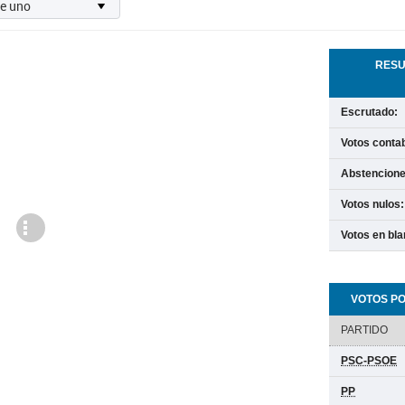
RESU
Escrutado:
Votos contab
Abstencione
Votos nulos:
Cargando
Votos en bla
VOTOS PO
PARTIDO
PSC-PSOE
PP