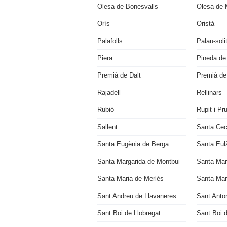
Olesa de Bonesvalls
Olesa de 
Orís
Oristà
Palafolls
Palau-soli
Piera
Pineda de
Premià de Dalt
Premià de
Rajadell
Rellinars
Rubió
Rupit i Pru
Sallent
Santa Cecí
Santa Eugènia de Berga
Santa Eulà
Santa Margarida de Montbui
Santa Mar
Santa Maria de Merlès
Santa Mari
Sant Andreu de Llavaneres
Sant Anton
Sant Boi de Llobregat
Sant Boi 