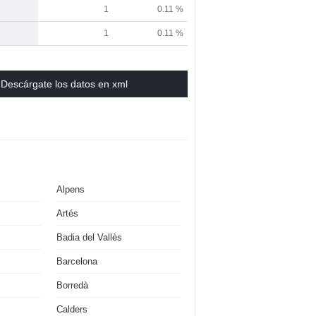
1
0.11 %
1
0.11 %
Descárgate los datos en xml
Alpens
Artés
Badia del Vallès
Barcelona
Borredà
Calders