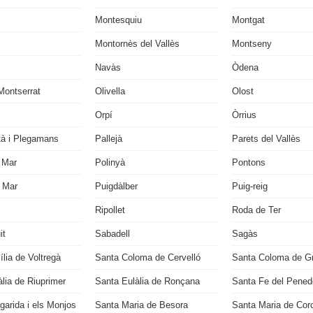
Montesquiu
Montgat
Montornès del Vallès
Montseny
Navàs
Òdena
Montserrat
Olivella
Olost
Orpí
Òrrius
tà i Plegamans
Pallejà
Parets del Vallès
 Mar
Polinyà
Pontons
 Mar
Puigdàlber
Puig-reig
Ripollet
Roda de Ter
it
Sabadell
Sagàs
lia de Voltregà
Santa Coloma de Cervelló
Santa Coloma de G
lia de Riuprimer
Santa Eulàlia de Ronçana
Santa Fe del Pened
garida i els Monjos
Santa Maria de Besora
Santa Maria de Cor