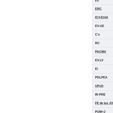
PP
ERC
ICV-EUiA
EV-AE
C's
RC
PACMA
EV-LV
Ei
PDLPEA
UPyD
IR-PRE
FE de las J
PUM+J