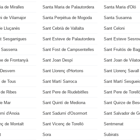
a de Miralles
Santa Maria de Palautordera
Santa Maria d'Oló
i de Vilamajor
Santa Perpètua de Mogoda
Santa Susanna
de Lluçanès
Sant Cebrià de Vallalta
Sant Celoni
t Sesgarrigues
Sant Esteve de Palautordera
Sant Esteve Sesrov
u Sasserra
Sant Fost de Campsentelles
Sant Fruitós de Ba
e de Frontanyà
Sant Joan Despí
Sant Joan de Vilato
 Desvern
Sant Llorenç d'Hortons
Sant Llorenç Savall
í de Tous
Sant Martí Sarroca
Sant Martí Sesguei
 de Ribes
Sant Pere de Riudebitlles
Sant Pere de Torell
de Mar
Sant Quintí de Mediona
Sant Quirze de Bes
rní d'Anoia
Sant Sadurní d'Osormort
Sant Salvador de Gu
nç de Montalt
Sant Vicenç de Torelló
Sentmenat
t
Sora
Subirats