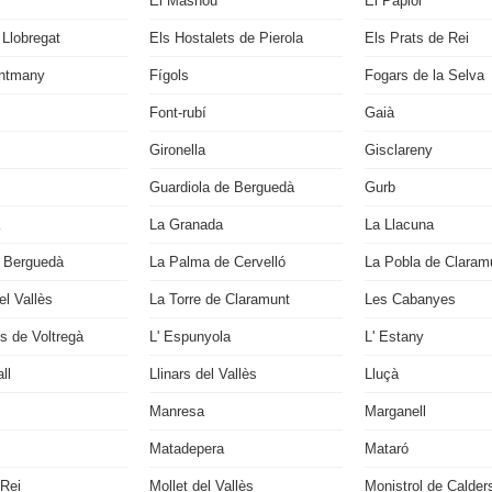
El Masnou
El Papiol
 Llobregat
Els Hostalets de Pierola
Els Prats de Rei
ontmany
Fígols
Fogars de la Selva
Font-rubí
Gaià
Gironella
Gisclareny
Guardiola de Berguedà
Gurb
La Granada
La Llacuna
 Berguedà
La Palma de Cervelló
La Pobla de Claram
l Vallès
La Torre de Claramunt
Les Cabanyes
s de Voltregà
L' Espunyola
L' Estany
ll
Llinars del Vallès
Lluçà
Manresa
Marganell
Matadepera
Mataró
 Rei
Mollet del Vallès
Monistrol de Calder