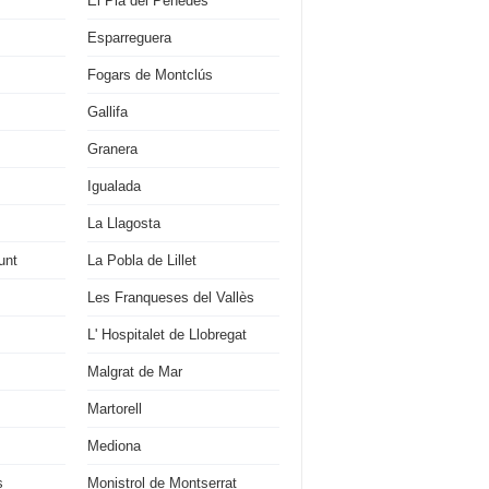
El Pla del Penedès
Esparreguera
Fogars de Montclús
Gallifa
Granera
Igualada
La Llagosta
unt
La Pobla de Lillet
Les Franqueses del Vallès
L' Hospitalet de Llobregat
Malgrat de Mar
Martorell
Mediona
s
Monistrol de Montserrat