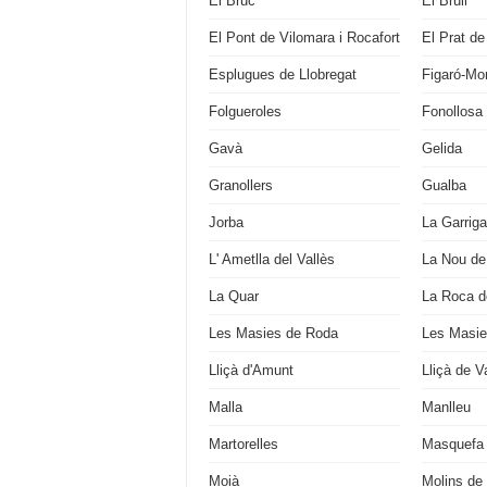
El Bruc
El Brull
El Pont de Vilomara i Rocafort
El Prat de
Esplugues de Llobregat
Figaró-M
Folgueroles
Fonollosa
Gavà
Gelida
Granollers
Gualba
Jorba
La Garriga
L' Ametlla del Vallès
La Nou de
La Quar
La Roca de
Les Masies de Roda
Les Masie
Lliçà d'Amunt
Lliçà de Va
Malla
Manlleu
Martorelles
Masquefa
Moià
Molins de