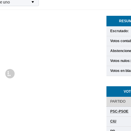
RESUM
Escrutado:
Votos contab
Abstencione
Votos nulos:
Votos en bla
Cargando
VOT
PARTIDO
PSC-PSOE
CiU