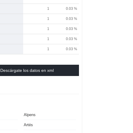
1
0.03 %
1
0.03 %
1
0.03 %
1
0.03 %
1
0.03 %
Descárgate los datos en xml
Alpens
Artés