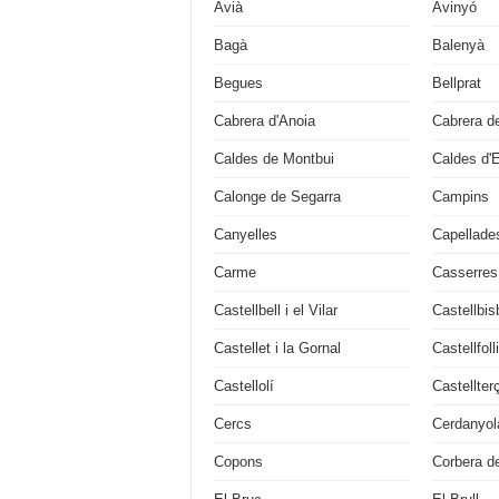
Avià
Avinyó
Bagà
Balenyà
Begues
Bellprat
Cabrera d'Anoia
Cabrera d
Caldes de Montbui
Caldes d'
Calonge de Segarra
Campins
Canyelles
Capellade
Carme
Casserres
Castellbell i el Vilar
Castellbis
Castellet i la Gornal
Castellfoll
Castellolí
Castellter
Cercs
Cerdanyola
Copons
Corbera de