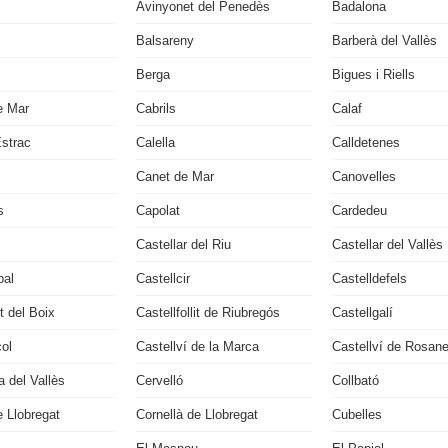
Avinyonet del Penedès
Badalona
Balsareny
Barberà del Vallès
Berga
Bigues i Riells
e Mar
Cabrils
Calaf
Estrac
Calella
Calldetenes
Canet de Mar
Canovelles
s
Capolat
Cardedeu
Castellar del Riu
Castellar del Vallès
bal
Castellcir
Castelldefels
it del Boix
Castellfollit de Riubregós
Castellgalí
çol
Castellví de la Marca
Castellví de Rosan
 del Vallès
Cervelló
Collbató
 Llobregat
Cornellà de Llobregat
Cubelles