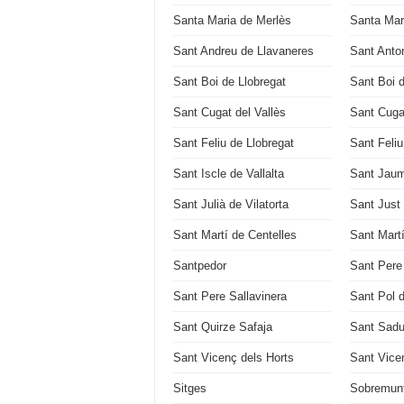
Santa Maria de Merlès
Santa Mari
Sant Andreu de Llavaneres
Sant Anton
Sant Boi de Llobregat
Sant Boi 
Sant Cugat del Vallès
Sant Cuga
Sant Feliu de Llobregat
Sant Feli
Sant Iscle de Vallalta
Sant Jaum
Sant Julià de Vilatorta
Sant Just
Sant Martí de Centelles
Sant Mart
Santpedor
Sant Pere
Sant Pere Sallavinera
Sant Pol 
Sant Quirze Safaja
Sant Sadu
Sant Vicenç dels Horts
Sant Vice
Sitges
Sobremun