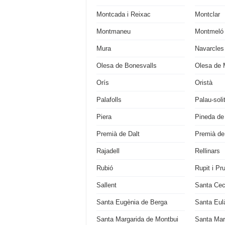
Montcada i Reixac
Montclar
Montmaneu
Montmeló
Mura
Navarcles
Olesa de Bonesvalls
Olesa de 
Orís
Oristà
Palafolls
Palau-soli
Piera
Pineda de
Premià de Dalt
Premià de
Rajadell
Rellinars
Rubió
Rupit i Pru
Sallent
Santa Cecí
Santa Eugènia de Berga
Santa Eulà
Santa Margarida de Montbui
Santa Mar