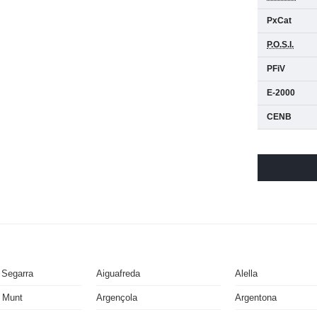
PxCat
P.O.S.I.
PFiV
E-2000
CENB
 Segarra
Aiguafreda
Alella
 Munt
Argençola
Argentona