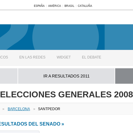
ESPAÑA
AMÉRICA
BRASIL
CATALUÑA
ICOS
EN LAS REDES
WIDGET
EL DEBATE
IR A RESULTADOS 2011
ELECCIONES GENERALES 2008
»
BARCELONA
»
SANTPEDOR
RESULTADOS DEL SENADO »