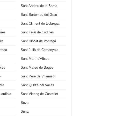
Sant Andreu de la Barca
Sant Bartomeu del Grau
Sant Climent de Llobregat
ires
Sant Feliu de Codines
ges
Sant Hipòlit de Voltregà
rrada
Sant Julià de Cerdanyola
Sant Martí d'Albars
oles
Sant Mateu de Bages
ó
Sant Pere de Vilamajor
ora
Sant Quirze del Vallès
ardiola
Sant Vicenç de Castellet
Seva
Súria