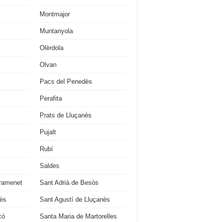
Montmajor
Muntanyola
Olèrdola
Olvan
Pacs del Penedès
Perafita
Prats de Lluçanès
Pujalt
Rubí
Saldes
ramenet
Sant Adrià de Besòs
ès
Sant Agustí de Lluçanès
có
Santa Maria de Martorelles