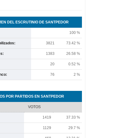
EN DEL ESCRUTINIO DE SANTPEDOR
100 %
ilizados:
3821
73.42 %
s:
1383
26.58 %
20
0.52 %
nco:
76
2 %
OS POR PARTIDOS EN SANTPEDOR
VOTOS
1419
37.33 %
1129
29.7 %