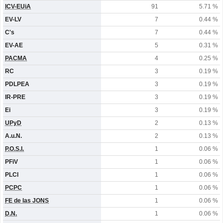
ICV-EUiA
91
5.71 %
EV-LV
7
0.44 %
C's
7
0.44 %
EV-AE
5
0.31 %
PACMA
4
0.25 %
RC
3
0.19 %
PDLPEA
3
0.19 %
IR-PRE
3
0.19 %
Ei
3
0.19 %
UPyD
2
0.13 %
A.u.N.
2
0.13 %
P.O.S.I.
1
0.06 %
PFiV
1
0.06 %
PLCI
1
0.06 %
PCPC
1
0.06 %
FE de las JONS
1
0.06 %
D.N.
1
0.06 %