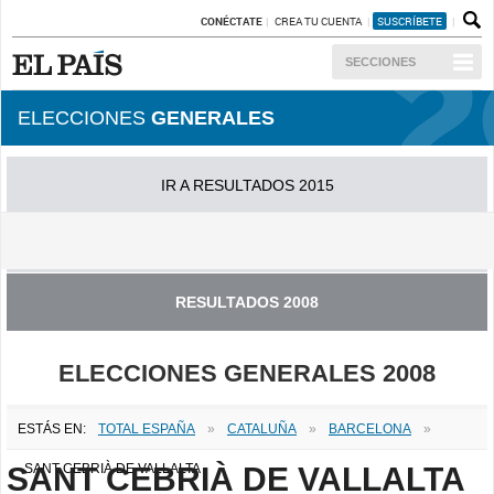
CONÉCTATE
CREA TU CUENTA
SUSCRÍBETE
SECCIONES
ELECCIONES
GENERALES
IR A RESULTADOS 2015
IR A RESULTADOS 2011
RESULTADOS 2008
ELECCIONES GENERALES 2008
ESTÁS EN:
TOTAL ESPAÑA
»
CATALUÑA
»
BARCELONA
»
SANT CEBRIÀ DE VALLALTA
SANT CEBRIÀ DE VALLALTA