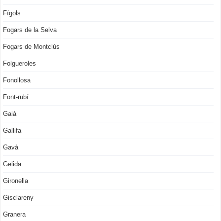
Fígols
Fogars de la Selva
Fogars de Montclús
Folgueroles
Fonollosa
Font-rubí
Gaià
Gallifa
Gavà
Gelida
Gironella
Gisclareny
Granera