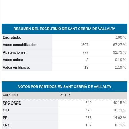
RESUMEN DEL ESCRUTINIO DE SANT CEBRIÀ DE VALLALTA
Escrutado:
100 %
Votos contabilizados:
1597
67.27 %
Abstenciones:
777
32.73 %
Votos nulos:
3
0.19 %
Votos en blanco:
19
1.19 %
VOTOS POR PARTIDOS EN SANT CEBRIÀ DE VALLALTA
PARTIDO
VOTOS
PSC-PSOE
640
40.15 %
CiU
426
26.73 %
PP
233
14.62 %
ERC
139
8.72 %