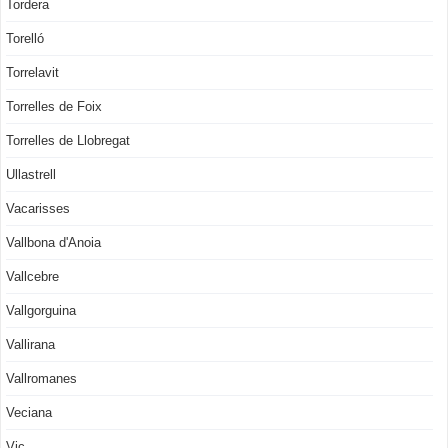
Tordera
Torelló
Torrelavit
Torrelles de Foix
Torrelles de Llobregat
Ullastrell
Vacarisses
Vallbona d'Anoia
Vallcebre
Vallgorguina
Vallirana
Vallromanes
Veciana
Vic