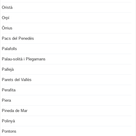
Oristà
Orpí
Òrrius
Pacs del Penedès
Palafolls
Palau-solità i Plegamans
Pallejà
Parets del Vallès
Perafita
Piera
Pineda de Mar
Polinyà
Pontons