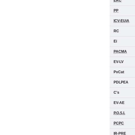
ERC
PP
ICV-EUiA
RC
Ei
PACMA
EV-LV
PxCat
PDLPEA
C's
EV-AE
P.O.S.I.
PCPC
IR-PRE