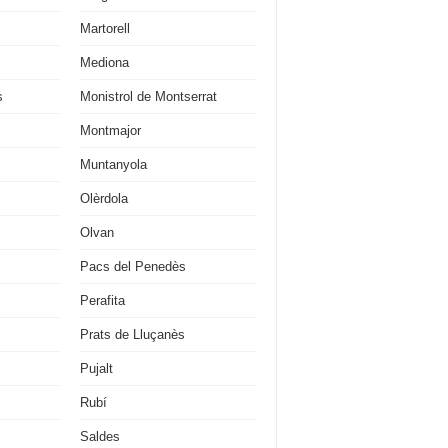
Martorell
Mediona
s
Monistrol de Montserrat
Montmajor
Muntanyola
Olèrdola
Olvan
Pacs del Penedès
Perafita
Prats de Lluçanès
Pujalt
Rubí
Saldes