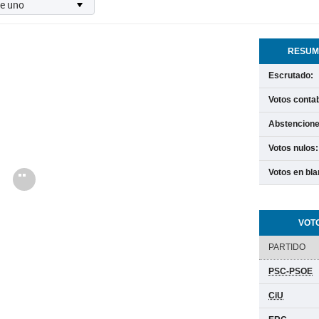
RESUME
Escrutado:
Votos contab
Abstencione
Votos nulos:
Votos en bla
Cargando
VOT
PARTIDO
PSC-PSOE
CiU