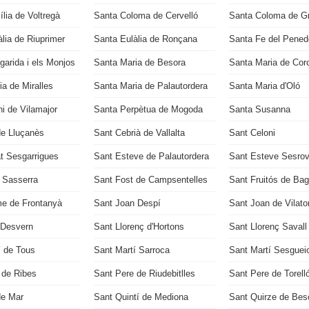
lia de Voltregà
Santa Coloma de Cervelló
Santa Coloma de G
lia de Riuprimer
Santa Eulàlia de Ronçana
Santa Fe del Pened
garida i els Monjos
Santa Maria de Besora
Santa Maria de Cor
a de Miralles
Santa Maria de Palautordera
Santa Maria d'Oló
i de Vilamajor
Santa Perpètua de Mogoda
Santa Susanna
de Lluçanès
Sant Cebrià de Vallalta
Sant Celoni
t Sesgarrigues
Sant Esteve de Palautordera
Sant Esteve Sesrov
u Sasserra
Sant Fost de Campsentelles
Sant Fruitós de Ba
e de Frontanyà
Sant Joan Despí
Sant Joan de Vilato
 Desvern
Sant Llorenç d'Hortons
Sant Llorenç Savall
í de Tous
Sant Martí Sarroca
Sant Martí Sesguei
 de Ribes
Sant Pere de Riudebitlles
Sant Pere de Torell
de Mar
Sant Quintí de Mediona
Sant Quirze de Bes