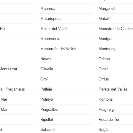
Manresa
Marganell
Matadepera
Mataró
 Rei
Mollet del Vallès
Monistrol de Calder
Montesquiu
Montgat
Montornès del Vallès
Montseny
Navàs
Òdena
Montserrat
Olivella
Olost
Orpí
Òrrius
tà i Plegamans
Pallejà
Parets del Vallès
 Mar
Polinyà
Pontons
 Mar
Puigdàlber
Puig-reig
Ripollet
Roda de Ter
it
Sabadell
Sagàs