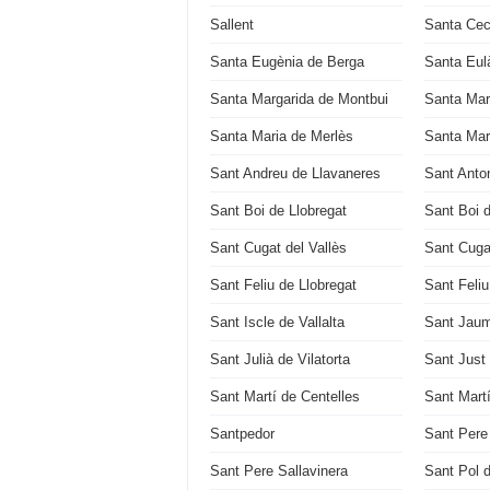
Sallent
Santa Cecí
Santa Eugènia de Berga
Santa Eulà
Santa Margarida de Montbui
Santa Mar
Santa Maria de Merlès
Santa Mari
Sant Andreu de Llavaneres
Sant Anton
Sant Boi de Llobregat
Sant Boi 
Sant Cugat del Vallès
Sant Cuga
Sant Feliu de Llobregat
Sant Feli
Sant Iscle de Vallalta
Sant Jaum
Sant Julià de Vilatorta
Sant Just
Sant Martí de Centelles
Sant Mart
Santpedor
Sant Pere
Sant Pere Sallavinera
Sant Pol 