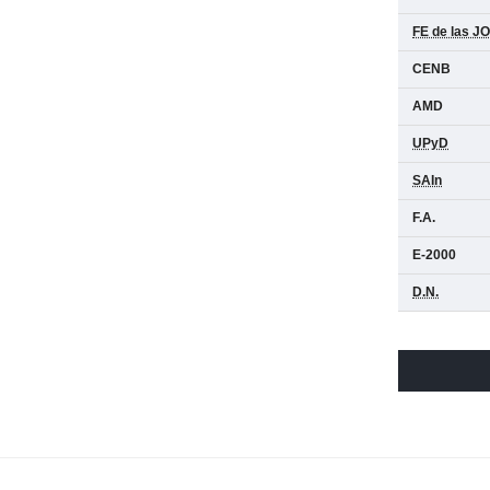
FE de las J
CENB
AMD
UPyD
SAIn
F.A.
E-2000
D.N.