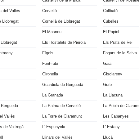
çol
Castellví de la Marca
Castellví de Rosan
 del Vallès
Cervelló
Collbató
 Llobregat
Cornellà de Llobregat
Cubelles
El Masnou
El Papiol
 Llobregat
Els Hostalets de Pierola
Els Prats de Rei
ontmany
Fígols
Fogars de la Selva
Font-rubí
Gaià
Gironella
Gisclareny
Guardiola de Berguedà
Gurb
La Granada
La Llacuna
 Berguedà
La Palma de Cervelló
La Pobla de Claram
l Vallès
La Torre de Claramunt
Les Cabanyes
s de Voltregà
L' Espunyola
L' Estany
ll
Llinars del Vallès
Lluçà