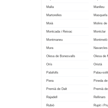
Malla
Manlleu
Martorelles
Masquefa
Moià
Molins de
Montcada i Reixac
Montclar
Montmaneu
Montmeló
Mura
Navarcles
Olesa de Bonesvalls
Olesa de 
Orís
Oristà
Palafolls
Palau-soli
Piera
Pineda de
Premià de Dalt
Premià de
Rajadell
Rellinars
Rubió
Rupit i Pru