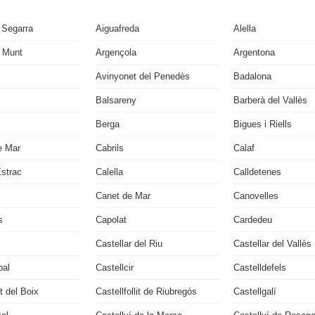
 Segarra
Aiguafreda
Alella
 Munt
Argençola
Argentona
Avinyonet del Penedès
Badalona
Balsareny
Barberà del Vallès
Berga
Bigues i Riells
e Mar
Cabrils
Calaf
Estrac
Calella
Calldetenes
Canet de Mar
Canovelles
s
Capolat
Cardedeu
Castellar del Riu
Castellar del Vallès
bal
Castellcir
Castelldefels
it del Boix
Castellfollit de Riubregós
Castellgalí