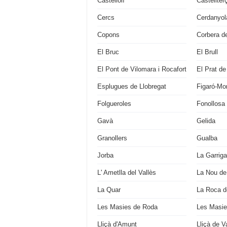
Castellolí
Castellter
Cercs
Cerdanyola
Copons
Corbera de
El Bruc
El Brull
El Pont de Vilomara i Rocafort
El Prat de
Esplugues de Llobregat
Figaró-M
Folgueroles
Fonollosa
Gavà
Gelida
Granollers
Gualba
Jorba
La Garriga
L' Ametlla del Vallès
La Nou de
La Quar
La Roca de
Les Masies de Roda
Les Masie
Lliçà d'Amunt
Lliçà de Va