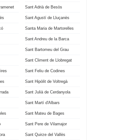
ramenet
Sant Adrià de Besòs
ès
Sant Agustí de Lluçanès
có
Santa Maria de Martorelles
Sant Andreu de la Barca
Sant Bartomeu del Grau
Sant Climent de Llobregat
ires
Sant Feliu de Codines
ges
Sant Hipòlit de Voltregà
rrada
Sant Julià de Cerdanyola
Sant Martí d'Albars
oles
Sant Mateu de Bages
ó
Sant Pere de Vilamajor
ora
Sant Quirze del Vallès