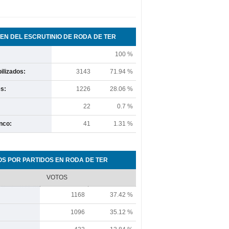
N DEL ESCRUTINIO DE RODA DE TER
100 %
ilizados:
3143
71.94 %
s:
1226
28.06 %
22
0.7 %
nco:
41
1.31 %
OS POR PARTIDOS EN RODA DE TER
VOTOS
1168
37.42 %
1096
35.12 %