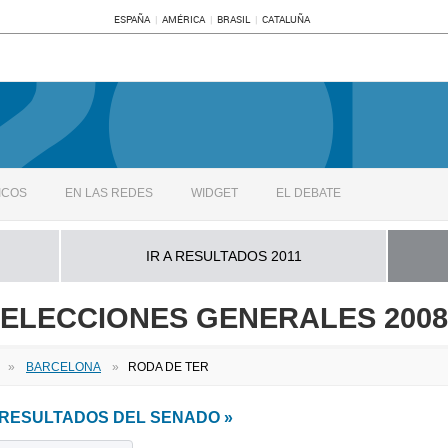
ESPAÑA
AMÉRICA
BRASIL
CATALUÑA
ICOS
EN LAS REDES
WIDGET
EL DEBATE
IR A RESULTADOS 2011
ELECCIONES GENERALES 2008
»
BARCELONA
»
RODA DE TER
A RESULTADOS DEL SENADO »