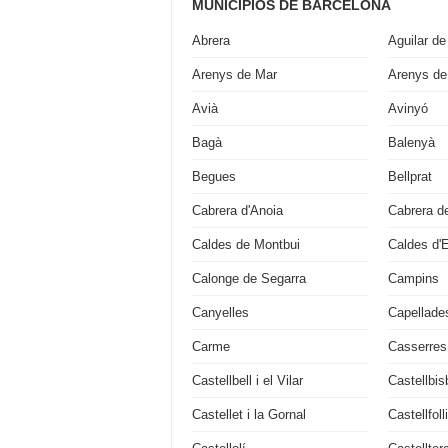
MUNICIPIOS DE BARCELONA
Abrera
Aguilar de
Arenys de Mar
Arenys de
Avià
Avinyó
Bagà
Balenyà
Begues
Bellprat
Cabrera d'Anoia
Cabrera d
Caldes de Montbui
Caldes d'
Calonge de Segarra
Campins
Canyelles
Capellade
Carme
Casserres
Castellbell i el Vilar
Castellbis
Castellet i la Gornal
Castellfoll