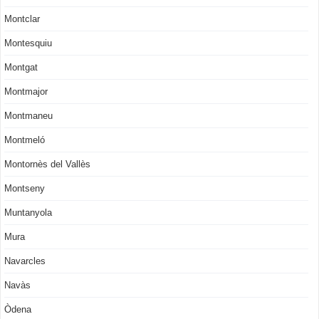
Montclar
Montesquiu
Montgat
Montmajor
Montmaneu
Montmeló
Montornès del Vallès
Montseny
Muntanyola
Mura
Navarcles
Navàs
Òdena