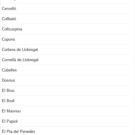
Cervelló
Collbató
Collsuspina
Copons
Corbera de Llobregat
Cornellà de Llobregat
Cubelles
Dosrius
El Bruc
El Brull
El Masnou
El Papiol
El Pla del Penedès