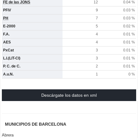
FE de las JONS
12
0.04 %
PFiV
9
0.03 %
PH
7
0.03 %
E-2000
5
0.02 %
F.A.
4
0.01 %
AES
4
0.01 %
PxCat
3
0.01 %
L.I.(LIT-CI)
3
0.01 %
P. C. de C.
2
0.01 %
A.u.N.
1
0 %
Descárgate los datos en xml
MUNICIPIOS DE BARCELONA
Abrera