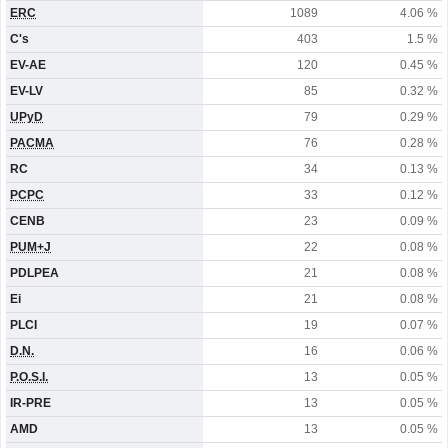
ERC
1089
4.06 %
C's
403
1.5 %
EV-AE
120
0.45 %
EV-LV
85
0.32 %
UPyD
79
0.29 %
PACMA
76
0.28 %
RC
34
0.13 %
PCPC
33
0.12 %
CENB
23
0.09 %
PUM+J
22
0.08 %
PDLPEA
21
0.08 %
Ei
21
0.08 %
PLCI
19
0.07 %
D.N.
16
0.06 %
P.O.S.I.
13
0.05 %
IR-PRE
13
0.05 %
AMD
13
0.05 %