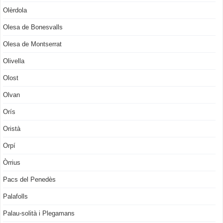
Olèrdola
Olesa de Bonesvalls
Olesa de Montserrat
Olivella
Olost
Olvan
Orís
Oristà
Orpí
Òrrius
Pacs del Penedès
Palafolls
Palau-solità i Plegamans