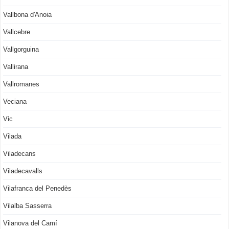
Vallbona d'Anoia
Vallcebre
Vallgorguina
Vallirana
Vallromanes
Veciana
Vic
Vilada
Viladecans
Viladecavalls
Vilafranca del Penedès
Vilalba Sasserra
Vilanova del Camí