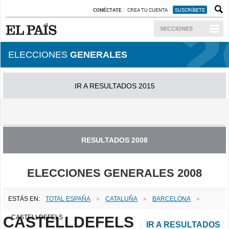
CONÉCTATE
CREA TU CUENTA
SUSCRÍBETE
SECCIONES
ELECCIONES
GENERALES
IR A RESULTADOS 2015
IR A RESULTADOS 2011
RESULTADOS 2008
ELECCIONES GENERALES 2008
ESTÁS EN:
TOTAL ESPAÑA
»
CATALUÑA
»
BARCELONA
»
CASTELLDEFELS
CASTELLDEFELS
IR A RESULTADOS