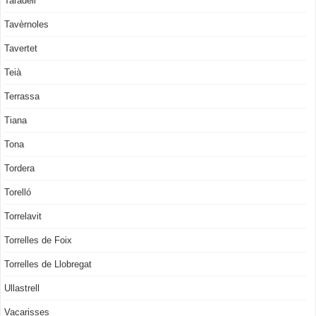
Taradell
Tavèrnoles
Tavertet
Teià
Terrassa
Tiana
Tona
Tordera
Torelló
Torrelavit
Torrelles de Foix
Torrelles de Llobregat
Ullastrell
Vacarisses