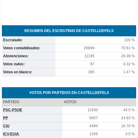
RESUMEN DEL ESCRUTINIO DE CASTELLDEFELS
Escrutado:
100 %
Votos contabilizados:
26899
70.61 %
Abstenciones:
11195
29.39 %
Votos nulos:
87
0.32 %
Votos en blanco:
395
1.47 %
VOTOS POR PARTIDOS EN CASTELLDEFELS
PARTIDO
VOTOS
PSC-PSOE
11930
44.5 %
PP
6657
24.83 %
CiU
4494
16.76 %
ICV-EUiA
1206
4.5 %